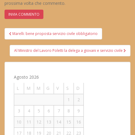
prossima volta che commento.
Navigazione
Marelli: bene proposta servizio civile obbligatorio
articoli
Al Ministro del Lavoro Poletti la delega a giovani e servizio civile
Agosto 2026
L
M
M
G
V
S
D
1
2
3
4
5
6
7
8
9
10
11
12
13
14
15
16
17
18
19
20
21
22
23