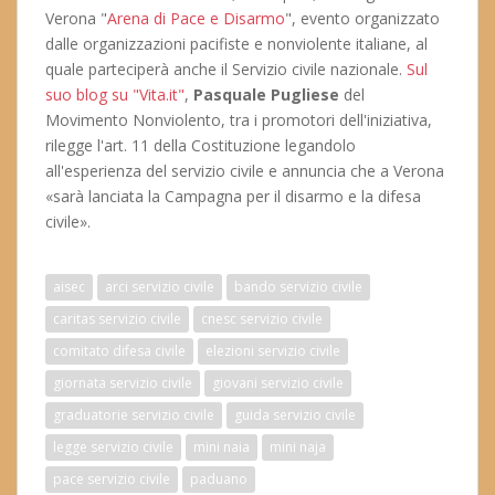
Verona "
Arena di Pace e Disarmo
", evento organizzato
dalle organizzazioni pacifiste e nonviolente italiane, al
quale parteciperà anche il Servizio civile nazionale.
Sul
suo blog su "Vita.it"
,
Pasquale Pugliese
del
Movimento Nonviolento, tra i promotori dell'iniziativa,
rilegge l'art. 11 della Costituzione legandolo
all'esperienza del servizio civile e annuncia che a Verona
«sarà lanciata la Campagna per il disarmo e la difesa
civile».
aisec
arci servizio civile
bando servizio civile
caritas servizio civile
cnesc servizio civile
comitato difesa civile
elezioni servizio civile
giornata servizio civile
giovani servizio civile
graduatorie servizio civile
guida servizio civile
legge servizio civile
mini naia
mini naja
pace servizio civile
paduano