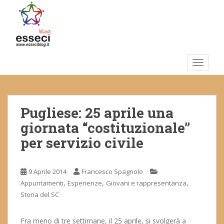
S
k
i
p
t
o
TOGGLE
m
a
i
Pugliese: 25 aprile una
n
c
giornata “costituzionale”
o
per servizio civile
n
t
e
9 Aprile 2014
Francesco Spagnolo
n
,
,
,
Appuntamenti
Esperienze
Giovani e rappresentanza
t
Storia del SC
Fra meno di tre settimane, il 25 aprile, si svolgerà a