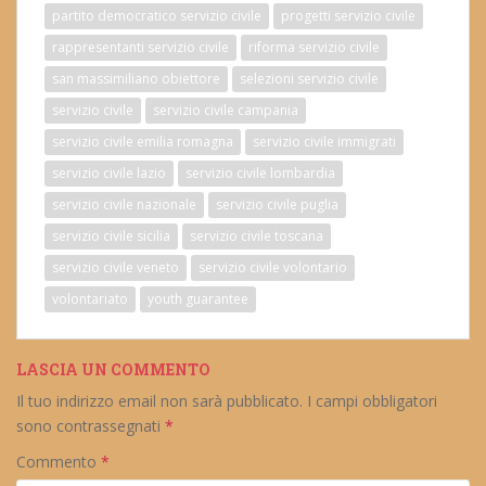
partito democratico servizio civile
progetti servizio civile
rappresentanti servizio civile
riforma servizio civile
san massimiliano obiettore
selezioni servizio civile
servizio civile
servizio civile campania
servizio civile emilia romagna
servizio civile immigrati
servizio civile lazio
servizio civile lombardia
servizio civile nazionale
servizio civile puglia
servizio civile sicilia
servizio civile toscana
servizio civile veneto
servizio civile volontario
volontariato
youth guarantee
LASCIA UN COMMENTO
Il tuo indirizzo email non sarà pubblicato.
I campi obbligatori
sono contrassegnati
*
Commento
*