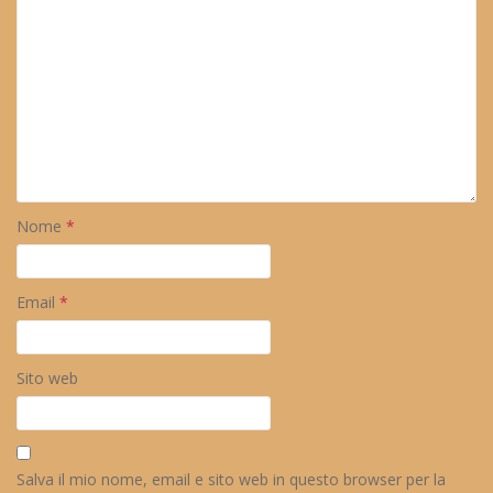
Nome
*
Email
*
Sito web
Salva il mio nome, email e sito web in questo browser per la