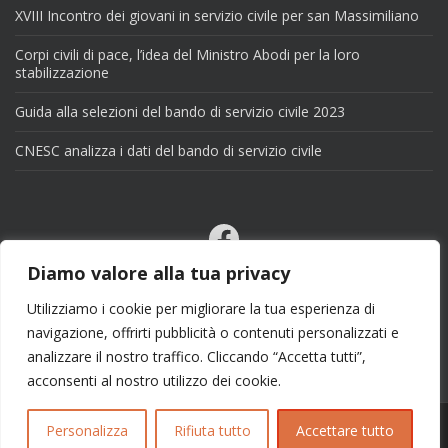
XVIII Incontro dei giovani in servizio civile per san Massimiliano
Corpi civili di pace, l’idea del Ministro Abodi per la loro
stabilizzazione
Guida alla selezioni del bando di servizio civile 2023
CNESC analizza i dati del bando di servizio civile
Facebook
Email
Diamo valore alla tua privacy
X
Utilizziamo i cookie per migliorare la tua esperienza di
navigazione, offrirti pubblicità o contenuti personalizzati e
analizzare il nostro traffico. Cliccando “Accetta tutti”,
acconsenti al nostro utilizzo dei cookie.
Personalizza
Rifiuta tutto
Accettare tutto
Copyright 2025 | info@esseciblog.it | Tema per
Colorlib
Disegnato da