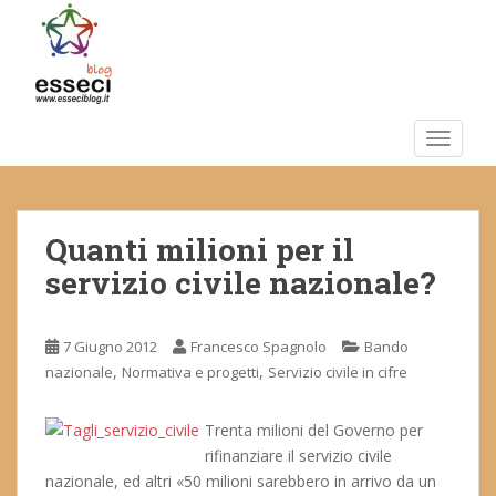
S
k
i
p
t
o
TOGGLE
m
a
i
Quanti milioni per il
n
c
servizio civile nazionale?
o
n
t
7 Giugno 2012
Francesco Spagnolo
Bando
e
,
,
nazionale
Normativa e progetti
Servizio civile in cifre
n
t
Trenta milioni del Governo per
rifinanziare il servizio civile
nazionale, ed altri «50 milioni sarebbero in arrivo da un