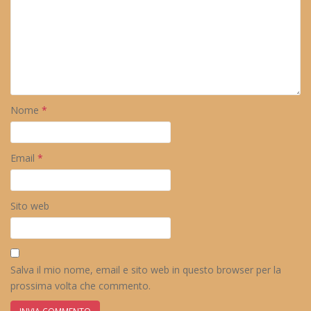
Nome
*
Email
*
Sito web
Salva il mio nome, email e sito web in questo browser per la
prossima volta che commento.