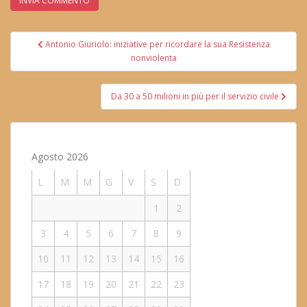
Navigazione
Antonio Giuriolo: iniziative per ricordare la sua Resistenza
articoli
nonviolenta
Da 30 a 50 milioni in più per il servizio civile
Agosto 2026
L
M
M
G
V
S
D
1
2
3
4
5
6
7
8
9
10
11
12
13
14
15
16
17
18
19
20
21
22
23