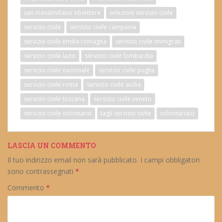
san massimiliano obiettore
selezioni servizio civile
servizio civile
servizio civile campania
servizio civile emilia romagna
servizio civile immigrati
servizio civile lazio
servizio civile lombardia
servizio civile nazionale
servizio civile puglia
servizio civile roma
servizio civile sicilia
servizio civile toscana
servizio civile veneto
servizio civile volontario
tagli servizio civile
volontariato
LASCIA UN COMMENTO
Il tuo indirizzo email non sarà pubblicato.
I campi obbligatori
sono contrassegnati
*
Commento
*