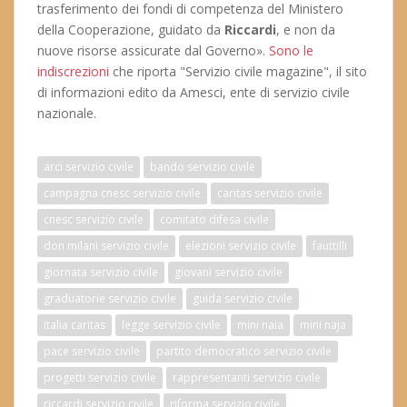
trasferimento dei fondi di competenza del Ministero
della Cooperazione, guidato da
Riccardi
, e non da
nuove risorse assicurate dal Governo».
Sono le
indiscrezioni
che riporta "Servizio civile magazine", il sito
di informazioni edito da Amesci, ente di servizio civile
nazionale.
arci servizio civile
bando servizio civile
campagna cnesc servizio civile
caritas servizio civile
cnesc servizio civile
comitato difesa civile
don milani servizio civile
elezioni servizio civile
fauttilli
giornata servizio civile
giovani servizio civile
graduatorie servizio civile
guida servizio civile
italia caritas
legge servizio civile
mini naia
mini naja
pace servizio civile
partito democratico servizio civile
progetti servizio civile
rappresentanti servizio civile
riccardi servizio civile
riforma servizio civile