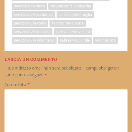
servizio civile lazio
servizio civile lombardia
servizio civile nazionale
servizio civile puglia
servizio civile roma
servizio civile sicilia
servizio civile toscana
servizio civile veneto
servizio civile volontario
tagli servizio civile
volontariato
LASCIA UN COMMENTO
Il tuo indirizzo email non sarà pubblicato.
I campi obbligatori
sono contrassegnati
*
Commento
*