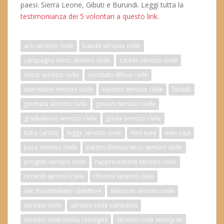
paesi: Sierra Leone, Gibuti e Burundi. Leggi tutta la
testimonianza dei 5 volontari a questo link
.
arci servizio civile
bando servizio civile
campagna cnesc servizio civile
caritas servizio civile
cnesc servizio civile
comitato difesa civile
don milani servizio civile
elezioni servizio civile
fauttilli
giornata servizio civile
giovani servizio civile
graduatorie servizio civile
guida servizio civile
italia caritas
legge servizio civile
mini naia
mini naja
pace servizio civile
partito democratico servizio civile
progetti servizio civile
rappresentanti servizio civile
riccardi servizio civile
riforma servizio civile
san massimiliano obiettore
selezioni servizio civile
servizio civile
servizio civile campania
servizio civile emilia romagna
servizio civile immigrati