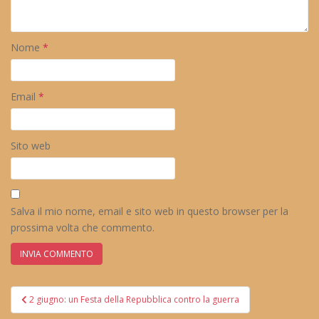
Nome
*
Email
*
Sito web
Salva il mio nome, email e sito web in questo browser per la
prossima volta che commento.
Navigazione
2 giugno: un Festa della Repubblica contro la guerra
articoli