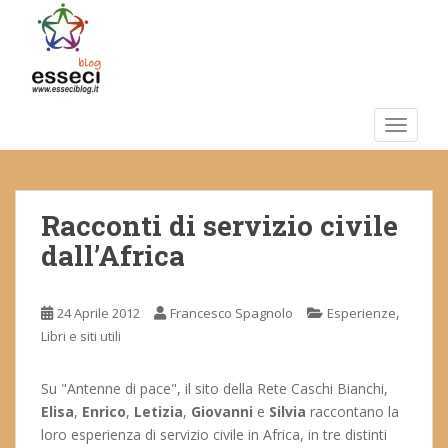
S
k
i
p
t
o
TOGGLE
m
a
i
Racconti di servizio civile
n
c
dall’Africa
o
n
t
,
24 Aprile 2012
Francesco Spagnolo
Esperienze
e
Libri e siti utili
n
t
Su "Antenne di pace", il sito della Rete Caschi Bianchi,
Elisa
,
Enrico
,
Letizia
,
Giovanni
e
Silvia
raccontano la
loro esperienza di servizio civile in Africa, in tre distinti