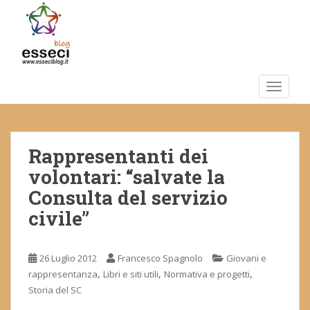
S
k
i
p
t
o
TOGGLE
m
a
i
Rappresentanti dei
n
c
volontari: “salvate la
o
Consulta del servizio
n
civile”
t
e
n
26 Luglio 2012
Francesco Spagnolo
Giovani e
t
,
,
,
rappresentanza
Libri e siti utili
Normativa e progetti
Storia del SC