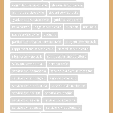
don milani servizio civile
elezioni servizio civile
giornata servizio civile
giovani servizio civile
graduatorie servizio civile
guida servizio civile
italia caritas
legge servizio civile
mini naia
mini naja
pace servizio civile
paduano
partito democratico servizio civile
progetti servizio civile
rappresentanti servizio civile
riccardi servizio civile
riforma servizio civile
san massimiliano obiettore
selezioni servizio civile
servizio civile
servizio civile campania
servizio civile emilia romagna
servizio civile immigrati
servizio civile lazio
servizio civile lombardia
servizio civile nazionale
servizio civile puglia
servizio civile roma
servizio civile sicilia
servizio civile toscana
servizio civile veneto
servizio civile volontario