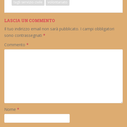
tagli servizio civile
volontariato
LASCIA UN COMMENTO
Il tuo indirizzo email non sarà pubblicato.
I campi obbligatori
sono contrassegnati
*
Commento
*
Nome
*