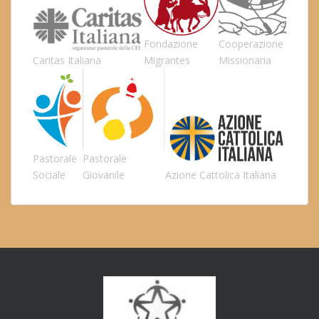
Fondazione
Cooperazione
Caritas Italiana
Migrantes
Missionaria
Pastorale
Pastorale
Sociale
Giovanile
Azione Cattolica Italiana