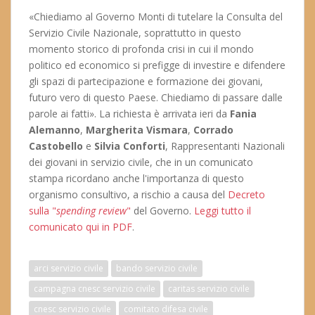
«Chiediamo al Governo Monti di tutelare la Consulta del
Servizio Civile Nazionale, soprattutto in questo
momento storico di profonda crisi in cui il mondo
politico ed economico si prefigge di investire e difendere
gli spazi di partecipazione e formazione dei giovani,
futuro vero di questo Paese. Chiediamo di passare dalle
parole ai fatti». La richiesta è arrivata ieri da
Fania
Alemanno
,
Margherita Vismara
,
Corrado
Castobello
e
Silvia Conforti
, Rappresentanti Nazionali
dei giovani in servizio civile, che in un comunicato
stampa ricordano anche l'importanza di questo
organismo consultivo, a rischio a causa del
Decreto
sulla "
spending review
"
del Governo.
Leggi tutto il
comunicato qui in PDF
.
arci servizio civile
bando servizio civile
campagna cnesc servizio civile
caritas servizio civile
cnesc servizio civile
comitato difesa civile