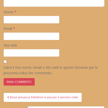
Nome
*
Email
*
Sito web
Salva il mio nome, email e sito web in questo browser per la
prossima volta che commento.
Navigazione
Renzi annuncia 50milioni in più per il servizio civile
articoli