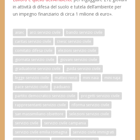
in attività di difesa del suolo e tutela dell’ambiente per
un impegno finanziario di circa 1 milione di euro».
aisec
arci servizio civile
bando servizio civile
caritas servizio civile
cnesc servizio civile
comitato difesa civile
elezioni servizio civile
giornata servizio civile
giovani servizio civile
graduatorie servizio civile
guida servizio civile
legge servizio civile
matteo renzi
mini naia
mini naja
pace servizio civile
paduano
partito democratico servizio civile
progetti servizio civile
rappresentanti servizio civile
riforma servizio civile
san massimiliano obiettore
selezioni servizio civile
servizio civile
servizio civile campania
servizio civile emilia romagna
servizio civile immigrati