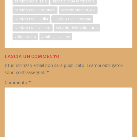
servizio civile lazio
servizio civile lombardia
servizio civile nazionale
servizio civile puglia
servizio civile sicilia
servizio civile toscana
servizio civile veneto
servizio civile volontario
volontariato
youth guarantee
LASCIA UN COMMENTO
Il tuo indirizzo email non sarà pubblicato.
I campi obbligatori
sono contrassegnati
*
Commento
*