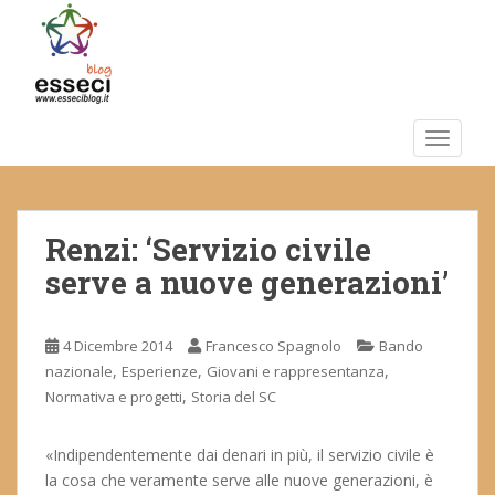
S
k
i
p
t
o
TOGGLE
m
a
i
Renzi: ‘Servizio civile
n
c
serve a nuove generazioni’
o
n
t
4 Dicembre 2014
Francesco Spagnolo
Bando
e
,
,
,
nazionale
Esperienze
Giovani e rappresentanza
n
,
Normativa e progetti
Storia del SC
t
«Indipendentemente dai denari in più, il servizio civile è
la cosa che veramente serve alle nuove generazioni, è