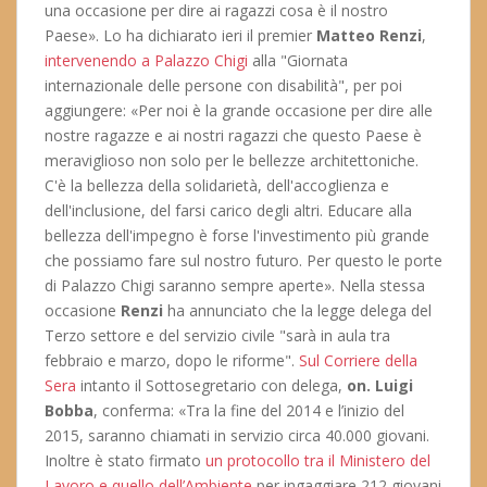
una occasione per dire ai ragazzi cosa è il nostro
Paese». Lo ha dichiarato ieri il premier
Matteo Renzi
,
intervenendo a Palazzo Chigi
alla "Giornata
internazionale delle persone con disabilità", per poi
aggiungere: «Per noi è la grande occasione per dire alle
nostre ragazze e ai nostri ragazzi che questo Paese è
meraviglioso non solo per le bellezze architettoniche.
C'è la bellezza della solidarietà, dell'accoglienza e
dell'inclusione, del farsi carico degli altri. Educare alla
bellezza dell'impegno è forse l'investimento più grande
che possiamo fare sul nostro futuro. Per questo le porte
di Palazzo Chigi saranno sempre aperte». Nella stessa
occasione
Renzi
ha annunciato che la legge delega del
Terzo settore e del servizio civile "sarà in aula tra
febbraio e marzo, dopo le riforme".
Sul Corriere della
Sera
intanto il Sottosegretario con delega,
on. Luigi
Bobba
, conferma: «Tra la fine del 2014 e l’inizio del
2015, saranno chiamati in servizio circa 40.000 giovani.
Inoltre è stato firmato
un protocollo tra il Ministero del
Lavoro e quello dell’Ambiente
per ingaggiare 212 giovani