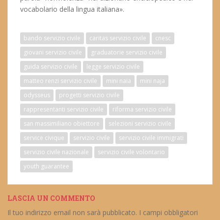
vocabolario della lingua italiana».
bando servizio civile
caritas servizio civile
cnesc
giovani servizio civile
graduatorie servizio civile
guida servizio civile
legge servizio civile
matteo renzi servizio civile
mini naia
mini naja
odysseus
progetti servizio civile
rappresentanti servizio civile
riforma servizio civile
san massimiliano obiettore
selezioni servizio civile
service civique
servizio civile
servizio civile immigrati
servizio civile nazionale
servizio civile volontario
youth guarantee
LASCIA UN COMMENTO
Il tuo indirizzo email non sarà pubblicato.
I campi obbligatori