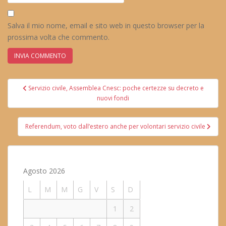
Salva il mio nome, email e sito web in questo browser per la
prossima volta che commento.
Navigazione
Servizio civile, Assemblea Cnesc: poche certezze su decreto e
articoli
nuovi fondi
Referendum, voto dall’estero anche per volontari servizio civile
Agosto 2026
L
M
M
G
V
S
D
1
2