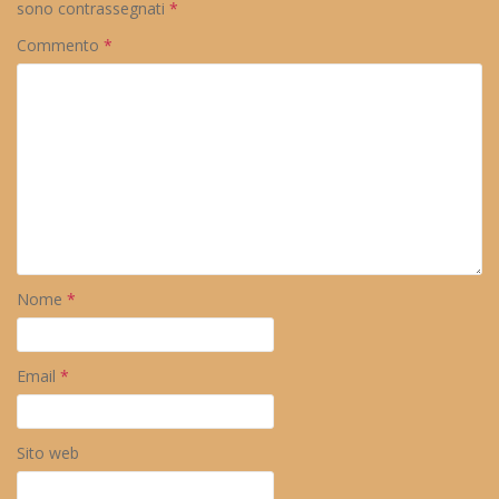
sono contrassegnati
*
Commento
*
Nome
*
Email
*
Sito web