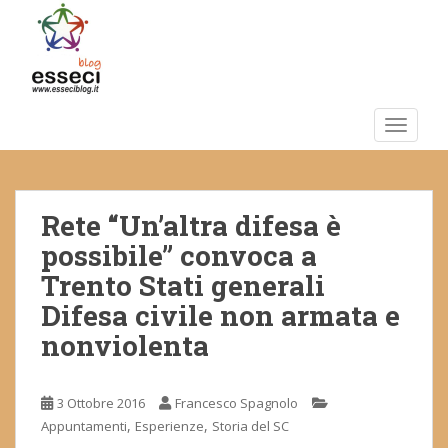
S
k
i
p
t
o
TOGGLE
m
a
i
Rete “Un’altra difesa è
n
c
possibile” convoca a
o
Trento Stati generali
n
Difesa civile non armata e
t
e
nonviolenta
n
t
3 Ottobre 2016
Francesco Spagnolo
,
,
Appuntamenti
Esperienze
Storia del SC