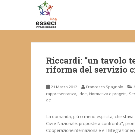
S
k
i
p
t
o
m
a
Riccardi: “un tavolo t
i
n
riforma del servizio c
c
o
n
21 Marzo 2012
Francesco Spagnolo
t
,
,
,
rappresentanza
Idee
Normativa e progetti
Ser
e
SC
n
t
La domanda, più o meno esplicita, che stava 
Civile Nazionale: proposte a confronto", promo
Cooperazioneinternazionale e l'Integrazione