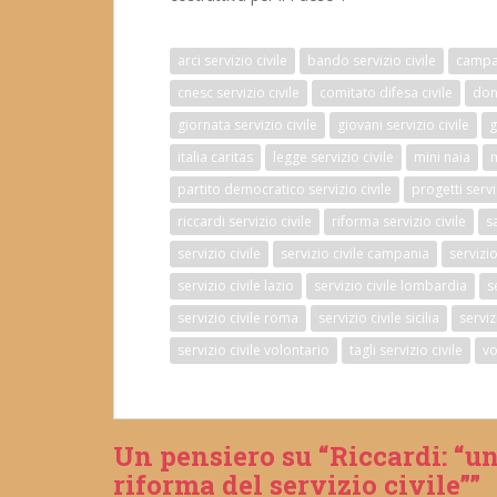
arci servizio civile
bando servizio civile
campag
cnesc servizio civile
comitato difesa civile
don 
giornata servizio civile
giovani servizio civile
g
italia caritas
legge servizio civile
mini naia
m
partito democratico servizio civile
progetti servi
riccardi servizio civile
riforma servizio civile
s
servizio civile
servizio civile campania
servizi
servizio civile lazio
servizio civile lombardia
s
servizio civile roma
servizio civile sicilia
serviz
servizio civile volontario
tagli servizio civile
vo
Un pensiero su “Riccardi: “un
riforma del servizio civile””