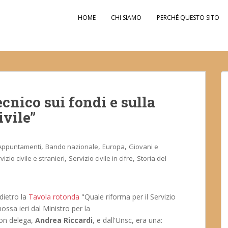
HOME
CHI SIAMO
PERCHÈ QUESTO SITO
ecnico sui fondi e sulla
ivile”
,
,
,
Appuntamenti
Bando nazionale
Europa
Giovani e
,
,
vizio civile e stranieri
Servizio civile in cifre
Storia del
dietro la
Tavola rotonda
"Quale riforma per il Servizio
ssa ieri dal Ministro per la
con delega,
Andrea Riccardi
, e dall'Unsc, era una: