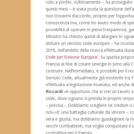
solo a pochi». «Ultimamente – ha proseguito an
questi mesi – è stata posta la questione dell'
a
non trovarmi d’accordo, proprio per l’opportun
conoscenza ma, come ho avuto modo di spiega
possibilità di operare in piena trasparenza, garan
Ministro ha chiesto quindi di allargare lo sgu
istituire un servizio civile europeo – ha ricord
2010, nell’ambito della ricerca effettuata dur
Civile per l’Unione Europea
”. Su questa propos
Francia al fine di creare sinergie in seno all
costruire. Nell’immediato, è possibile per il n
Servizio Civile, attualmente già esistente tr
effettuata a legislazione invariata, ed anche d
Riccardi
«è opportuno che si crei un tavolo ser
civile, dove ognuno si prenda le proprie respo
– precisa -. Dobbiamo scegliere se credere o n
noi».«E' una battaglia culturale da vincere – 
vera e giusta, ma dobbiamo guadagnare la ma
vecchi combattenti, ma voglia conquistare il
costruttiva per il Paese».