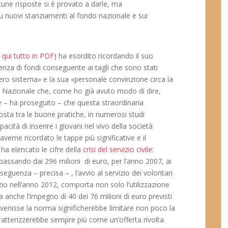
lcune risposte si è provato a darle, ma
su nuovi stanziamenti al fondo nazionale e sui
i qui tutto in PDF
) ha esordito ricordando il suo
renza di fondi conseguente ai tagli che sono stati
ntero sistema» e la sua «personale convinzione circa la
vile Nazionale che, come ho già avuto modo di dire,
 – ha proseguito – che questa straordinaria
posta tra le buone pratiche, in numerosi studi
cità di inserire i giovani nel vivo della società
verne ricordato le tappe più significative e il
ha elencato le cifre della
crisi del servizio civile
:
 passando dai 296 milioni di euro, per l’anno 2007, ai
seguenza – precisa – , l’avvio al servizio dei volontari
izio nell’anno 2012, comporta non solo l’utilizzazione
 anche l’impegno di 40 dei 76 milioni di euro previsti
 divenisse la norma significherebbe limitare non poco la
caratterizzerebbe sempre più come un’offerta rivolta