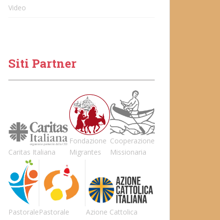
Video
Siti Partner
Fondazione
Cooperazione
Caritas Italiana
Migrantes
Missionaria
Pastorale
Pastorale
Azione Cattolica