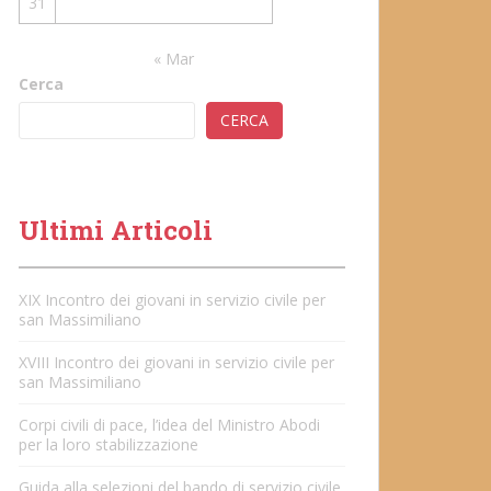
31
« Mar
Cerca
CERCA
Ultimi Articoli
XIX Incontro dei giovani in servizio civile per
san Massimiliano
XVIII Incontro dei giovani in servizio civile per
san Massimiliano
Corpi civili di pace, l’idea del Ministro Abodi
per la loro stabilizzazione
Guida alla selezioni del bando di servizio civile