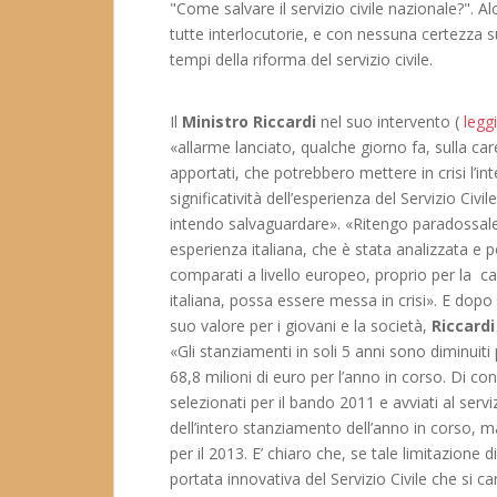
"Come salvare il servizio civile nazionale?". A
tutte interlocutorie, e con nessuna certezza 
tempi della riforma del servizio civile.
Il
Ministro Riccardi
nel suo intervento (
legg
«allarme lanciato, qualche giorno fa, sulla ca
apportati, che potrebbero mettere in crisi l’i
significatività dell’esperienza del Servizio Ci
intendo salvaguardare». «Ritengo paradossale
esperienza italiana, che è stata analizzata e 
comparati a livello europeo, proprio per la capa
italiana, possa essere messa in crisi». E dopo a
suo valore per i giovani e la società,
Riccardi
«Gli stanziamenti in soli 5 anni sono diminuiti
68,8 milioni di euro per l’anno in corso. Di con
selezionati per il bando 2011 e avviati al serv
dell’intero stanziamento dell’anno in corso, ma
per il 2013. E’ chiaro che, se tale limitazione
portata innovativa del Servizio Civile che si 