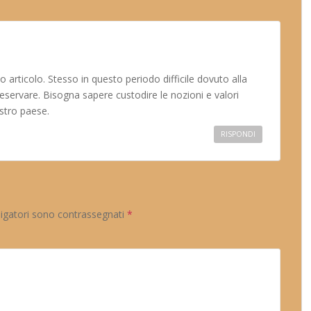
rticolo. Stesso in questo periodo difficile dovuto alla
 preservare. Bisogna sapere custodire le nozioni e valori
ostro paese.
RISPONDI
ligatori sono contrassegnati
*