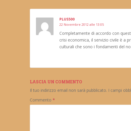
PLUS500
22 Novembre 2012 alle 13:05
Completamente di accordo con questo a
crisi economica, il servizio civile è a
culturali che sono i fondamenti del n
LASCIA UN COMMENTO
Il tuo indirizzo email non sarà pubblicato.
I campi obb
Commento
*