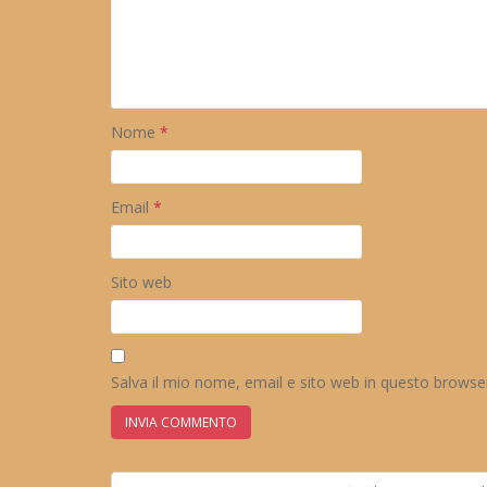
Nome
*
Email
*
Sito web
Salva il mio nome, email e sito web in questo brows
Navigazione