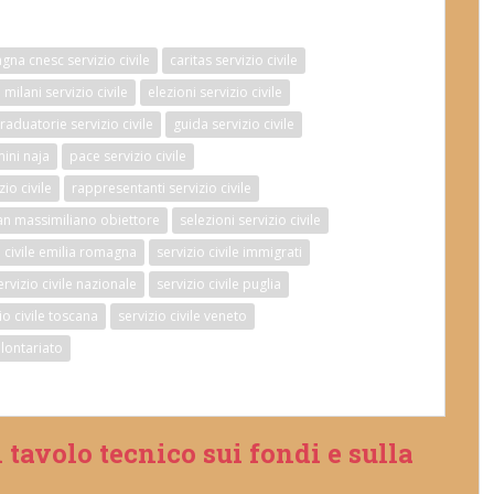
na cnesc servizio civile
caritas servizio civile
milani servizio civile
elezioni servizio civile
raduatorie servizio civile
guida servizio civile
ini naja
pace servizio civile
zio civile
rappresentanti servizio civile
an massimiliano obiettore
selezioni servizio civile
o civile emilia romagna
servizio civile immigrati
ervizio civile nazionale
servizio civile puglia
io civile toscana
servizio civile veneto
lontariato
 tavolo tecnico sui fondi e sulla