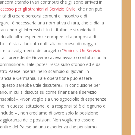
cora citando i vari contributi che gli sono arrivati in
ccesso per gli stranieri al Servizio Civile
, che non può
ità di creare percorsi comuni di incontro e di
re, è necessaria una normativa chiara, che ci dia la
tendo gli interessi di tutti, italiani e stranieri». Il
ardo alle altre esperienze europee. «La proposta di
ato – è stata lanciata dall’Italia nel mese di maggio
ante lo svolgimento del progetto “
Amicus: Un Servizio
ta il precedente Governo aveva avviato contatti con la
a Commissione. Tale ipotesi resta sullo sfondo ed è da
ostro Paese inserirsi nello scambio di giovani in
a Francia e Germania. Tale operazione può essere
i questo sarebbe utile discutere». In conclusione per
io, in cui si discuta su come finanziarie il servizio
nsabilità». «Non voglio sia uno sgocciolìo di esperienze
o in questa istituzione, e la responsilità è di ognuno di
conclude – , non crediamo di avere solo la posizione
ggioranza delle posizioni. Non vogliamo essere
 sentire del Paese ad una esperienza che pensiamo