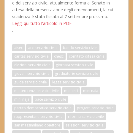
e del servizio civile, attualmente ferma al Senato in
attesa della presentazione degli emendamenti, la cui
scadenza è stata fissata al 7 settembre prossimo.
Leggi qui tutto l'articolo in PDF
.
aisec
arci servizio civile
bando servizio civile
caritas servizio civile
cnesc
comitato difesa civile
elezioni servizio civile
giornata servizio civile
giovani servizio civile
graduatorie servizio civile
guida servizio civile
legge servizio civile
matteo renzi servizio civile
mauceri
mini naia
mini naja
pace servizio civile
partito democratico servizio civile
progetti servizio civile
rappresentanti servizio civile
riforma servizio civile
san massimiliano obiettore
selezioni servizio civile