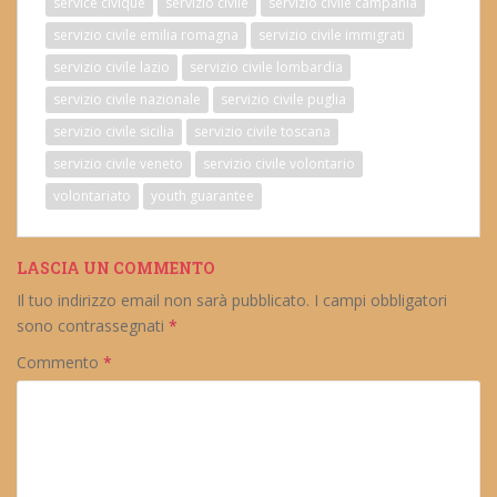
service civique
servizio civile
servizio civile campania
servizio civile emilia romagna
servizio civile immigrati
servizio civile lazio
servizio civile lombardia
servizio civile nazionale
servizio civile puglia
servizio civile sicilia
servizio civile toscana
servizio civile veneto
servizio civile volontario
volontariato
youth guarantee
LASCIA UN COMMENTO
Il tuo indirizzo email non sarà pubblicato.
I campi obbligatori
sono contrassegnati
*
Commento
*