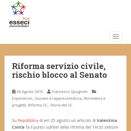
S
k
i
p
t
o
TOGGLE
m
a
i
Riforma servizio civile,
n
c
rischio blocco al Senato
o
n
t
26 Agosto 2015
Francesco Spagnolo
e
,
,
Esperienze
Giovani e rappresentanza
Normativa e
n
,
,
progetti
Riforma SC
Storia del SC
t
Su
Repubblica
di ieri 25 agosto un articolo di
Valentina
Conte
fa il punto sull'iter della riforma del Terzo settore