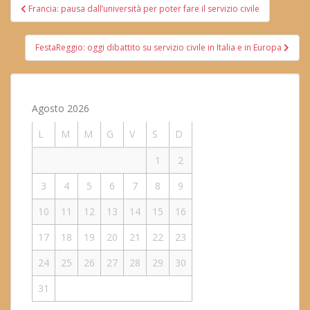
Navigazione
Francia: pausa dall’università per poter fare il servizio civile
articoli
FestaReggio: oggi dibattito su servizio civile in Italia e in Europa
Agosto 2026
L
M
M
G
V
S
D
1
2
3
4
5
6
7
8
9
10
11
12
13
14
15
16
17
18
19
20
21
22
23
24
25
26
27
28
29
30
31