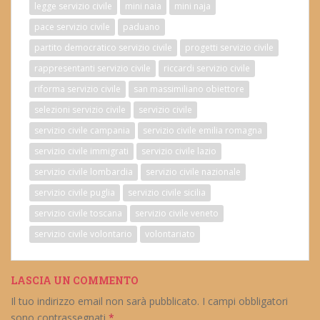
legge servizio civile
mini naia
mini naja
pace servizio civile
paduano
partito democratico servizio civile
progetti servizio civile
rappresentanti servizio civile
riccardi servizio civile
riforma servizio civile
san massimiliano obiettore
selezioni servizio civile
servizio civile
servizio civile campania
servizio civile emilia romagna
servizio civile immigrati
servizio civile lazio
servizio civile lombardia
servizio civile nazionale
servizio civile puglia
servizio civile sicilia
servizio civile toscana
servizio civile veneto
servizio civile volontario
volontariato
LASCIA UN COMMENTO
Il tuo indirizzo email non sarà pubblicato.
I campi obbligatori
sono contrassegnati
*