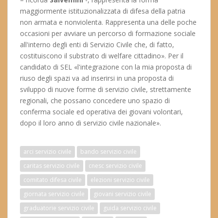
maggiormente istituzionalizzata di difesa della patria
non armata e nonviolenta. Rappresenta una delle poche
occasioni per avviare un percorso di formazione sociale
all'interno degli enti di Servizio Civile che, di fatto,
costituiscono il substrato di welfare cittadino». Per il
candidato di SEL «l'integrazione con la mia proposta di
riuso degli spazi va ad inserirsi in una proposta di
sviluppo di nuove forme di servizio civile, strettamente
regionali, che possano concedere uno spazio di
conferma sociale ed operativa dei giovani volontari,
dopo il loro anno di servizio civile nazionale».
arci servizio civile
bando servizio civile
caritas servizio civile
cnesc servizio civile
comitato difesa civile
elezioni servizio civile
giornata servizio civile
giovani servizio civile
graduatorie servizio civile
guida servizio civile