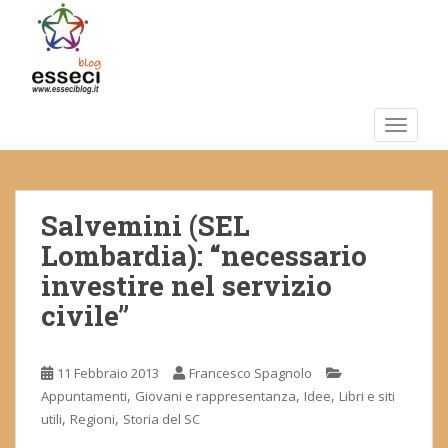
S
k
i
p
t
o
TOGGLE
m
a
i
Salvemini (SEL
n
c
Lombardia): “necessario
o
investire nel servizio
n
civile”
t
e
n
11 Febbraio 2013
Francesco Spagnolo
t
,
,
,
Appuntamenti
Giovani e rappresentanza
Idee
Libri e siti
,
,
utili
Regioni
Storia del SC