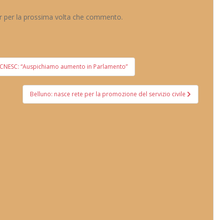
er per la prossima volta che commento.
e. CNESC: “Auspichiamo aumento in Parlamento”
Belluno: nasce rete per la promozione del servizio civile