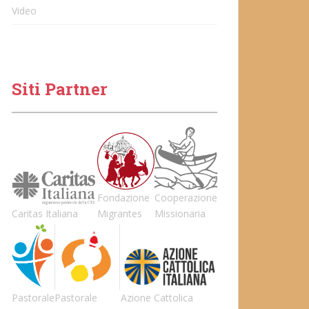
Video
Siti Partner
Fondazione
Cooperazione
Caritas Italiana
Migrantes
Missionaria
Pastorale
Pastorale
Azione Cattolica