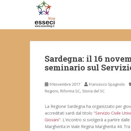
S
k
i
p
t
o
m
a
Sardegna: il 16 novem
i
n
seminario sul Servizi
c
o
n
9 Novembre 2017
Francesco Spagnolo
t
,
,
Regioni
Riforma SC
Storia del SC
e
n
La Regione Sardegna ha organizzato per giove
t
accreditati sardi dal titolo
"Servizio Civile Univ
Giovani"
. L'incontro si svolgerà a partire dall
Margherita in Viale Regina Margherita 44. Tra g