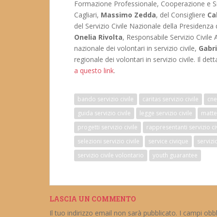
Formazione Professionale, Cooperazione e S
Cagliari,
Massimo Zedda
, del Consigliere
Ca
del Servizio Civile Nazionale della Presidenza 
Onelia Rivolta
, Responsabile Servizio Civil
nazionale dei volontari in servizio civile,
Gabri
regionale dei volontari in servizio civile. Il de
a questo link
.
bando servizio civile
caritas servizio civile
cne
guida servizio civile
legge servizio civile
matteo
progetti servizio civile
rappresentanti servizio ci
selezioni servizio civile
service civique
servizio
servizio civile volontario
youth guarantee
LASCIA UN COMMENTO
Il tuo indirizzo email non sarà pubblicato.
I campi obb