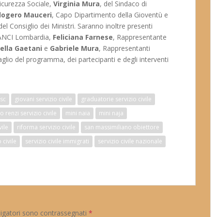
icurezza Sociale,
Virginia Mura
, del Sindaco di
logero Mauceri
, Capo Dipartimento della Gioventù e
del Consiglio dei Ministri. Saranno inoltre presenti
e ANCI Lombardia,
Feliciana Farnese
, Rappresentante
ella Gaetani
e
Gabriele Mura
, Rappresentanti
ttaglio del programma, dei partecipanti e degli interventi
sc
giovani servizio civile
graduatorie servizio civile
 renzi servizio civile
mini naia
mini naja
vile
riforma servizio civile
san massimiliano obiettore
 civile
servizio civile immigrati
servizio civile nazionale
ligatori sono contrassegnati
*