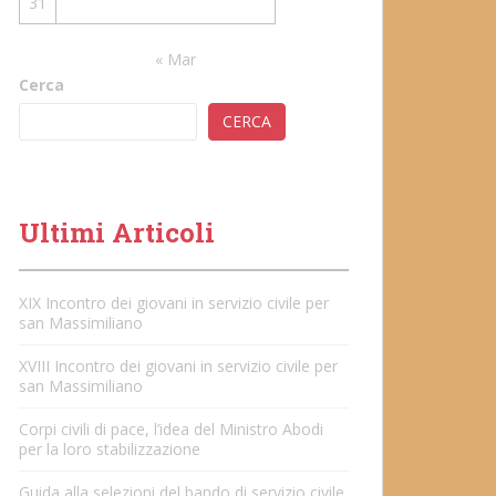
31
« Mar
Cerca
CERCA
Ultimi Articoli
XIX Incontro dei giovani in servizio civile per
san Massimiliano
XVIII Incontro dei giovani in servizio civile per
san Massimiliano
Corpi civili di pace, l’idea del Ministro Abodi
per la loro stabilizzazione
Guida alla selezioni del bando di servizio civile