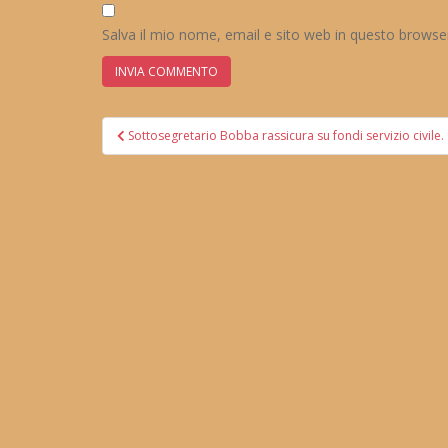
Salva il mio nome, email e sito web in questo brows
Navigazione
Sottosegretario Bobba rassicura su fondi servizio civil
articoli