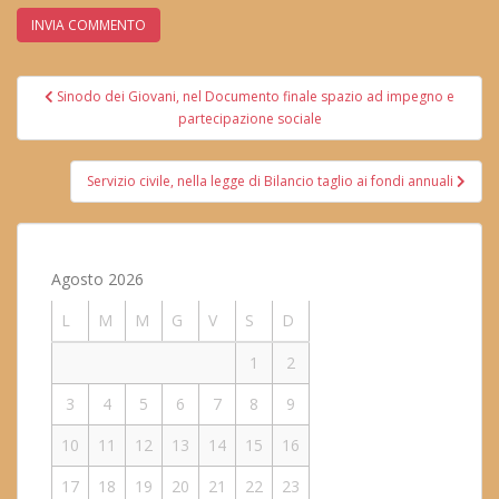
Navigazione
Sinodo dei Giovani, nel Documento finale spazio ad impegno e
articoli
partecipazione sociale
Servizio civile, nella legge di Bilancio taglio ai fondi annuali
Agosto 2026
L
M
M
G
V
S
D
1
2
3
4
5
6
7
8
9
10
11
12
13
14
15
16
17
18
19
20
21
22
23