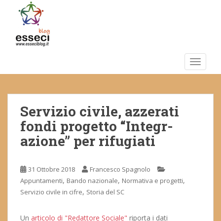
S
k
i
p
t
o
TOGGLE
m
a
i
Servizio civile, azzerati
n
c
fondi progetto “Integr-
o
azione” per rifugiati
n
t
e
31 Ottobre 2018
Francesco Spagnolo
n
,
,
,
Appuntamenti
Bando nazionale
Normativa e progetti
t
,
Servizio civile in cifre
Storia del SC
Un
articolo di "Redattore Sociale"
riporta i dati