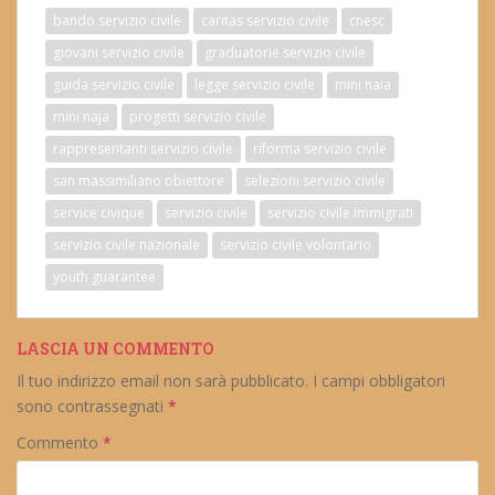
bando servizio civile
caritas servizio civile
cnesc
giovani servizio civile
graduatorie servizio civile
guida servizio civile
legge servizio civile
mini naia
mini naja
progetti servizio civile
rappresentanti servizio civile
riforma servizio civile
san massimiliano obiettore
selezioni servizio civile
service civique
servizio civile
servizio civile immigrati
servizio civile nazionale
servizio civile volontario
youth guarantee
LASCIA UN COMMENTO
Il tuo indirizzo email non sarà pubblicato.
I campi obbligatori
sono contrassegnati
*
Commento
*