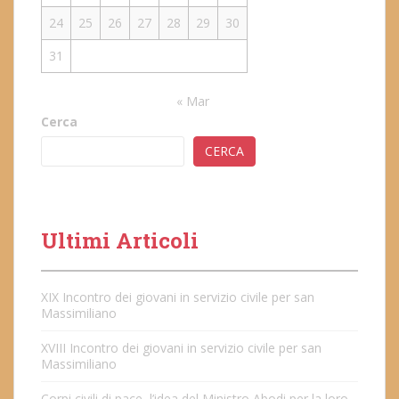
24
25
26
27
28
29
30
31
« Mar
Cerca
CERCA
Ultimi Articoli
XIX Incontro dei giovani in servizio civile per san
Massimiliano
XVIII Incontro dei giovani in servizio civile per san
Massimiliano
Corpi civili di pace, l’idea del Ministro Abodi per la loro