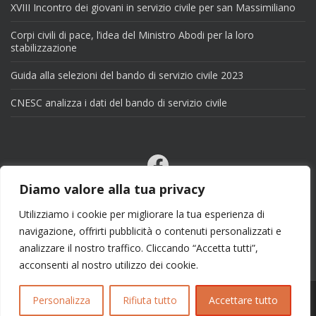
XVIII Incontro dei giovani in servizio civile per san Massimiliano
Corpi civili di pace, l’idea del Ministro Abodi per la loro
stabilizzazione
Guida alla selezioni del bando di servizio civile 2023
CNESC analizza i dati del bando di servizio civile
Facebook
Email
Diamo valore alla tua privacy
X
Utilizziamo i cookie per migliorare la tua esperienza di
navigazione, offrirti pubblicità o contenuti personalizzati e
analizzare il nostro traffico. Cliccando “Accetta tutti”,
acconsenti al nostro utilizzo dei cookie.
Personalizza
Rifiuta tutto
Accettare tutto
Copyright 2025 | info@esseciblog.it | Tema per
Colorlib
Disegnato da