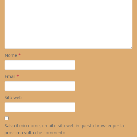
Nome
*
Email
*
Sito web
Salva il mio nome, email e sito web in questo browser per la
prossima volta che commento.