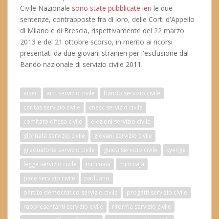
Civile Nazionale
sono state pubblicate ieri
le due
sentenze, contrapposte fra di loro, delle Corti d'Appello
di Milano e di Brescia, rispettivamente del 22 marzo
2013 e del 21 ottobre scorso, in merito ai ricorsi
presentati da due giovani stranieri per l'esclusione dal
Bando nazionale di servizio civile 2011.
aisec
arci servizio civile
bando servizio civile
caritas servizio civile
cnesc servizio civile
comitato difesa civile
elezioni servizio civile
giornata servizio civile
giovani servizio civile
graduatorie servizio civile
guida servizio civile
kyenge
legge servizio civile
mini naia
mini naja
pace servizio civile
paduano
partito democratico servizio civile
progetti servizio civile
rappresentanti servizio civile
riforma servizio civile