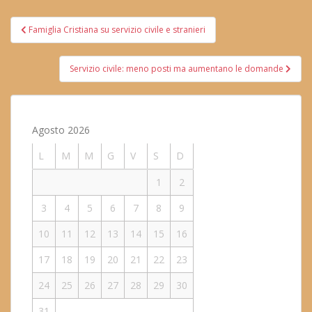
Navigazione
Famiglia Cristiana su servizio civile e stranieri
articoli
Servizio civile: meno posti ma aumentano le domande
Agosto 2026
L
M
M
G
V
S
D
1
2
3
4
5
6
7
8
9
10
11
12
13
14
15
16
17
18
19
20
21
22
23
24
25
26
27
28
29
30
31