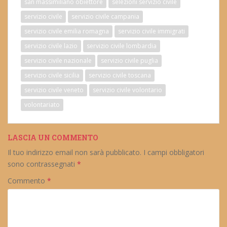
san massimiliano obiettore
selezioni servizio civile
servizio civile
servizio civile campania
servizio civile emilia romagna
servizio civile immigrati
servizio civile lazio
servizio civile lombardia
servizio civile nazionale
servizio civile puglia
servizio civile sicilia
servizio civile toscana
servizio civile veneto
servizio civile volontario
volontariato
LASCIA UN COMMENTO
Il tuo indirizzo email non sarà pubblicato.
I campi obbligatori
sono contrassegnati
*
Commento
*