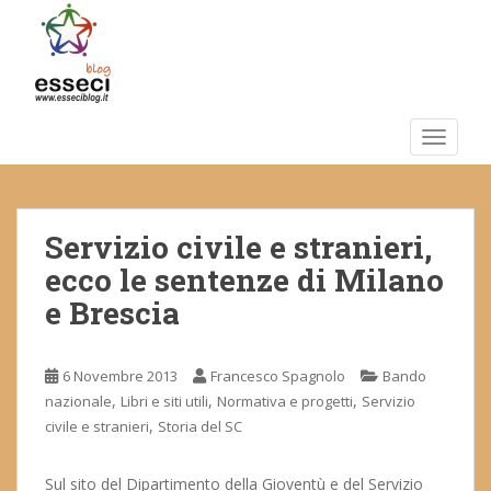
S
k
i
p
t
o
TOGGLE
m
a
i
Servizio civile e stranieri,
n
c
ecco le sentenze di Milano
o
e Brescia
n
t
e
6 Novembre 2013
Francesco Spagnolo
Bando
n
,
,
,
nazionale
Libri e siti utili
Normativa e progetti
Servizio
t
,
civile e stranieri
Storia del SC
Sul sito del Dipartimento della Gioventù e del Servizio