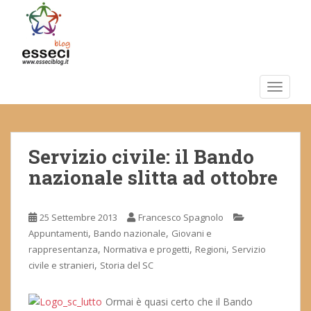
S
k
i
p
t
o
TOGGLE
m
a
i
Servizio civile: il Bando
n
c
nazionale slitta ad ottobre
o
n
t
25 Settembre 2013
Francesco Spagnolo
e
,
,
Appuntamenti
Bando nazionale
Giovani e
n
,
,
,
rappresentanza
Normativa e progetti
Regioni
Servizio
t
,
civile e stranieri
Storia del SC
Ormai è quasi certo che il Bando