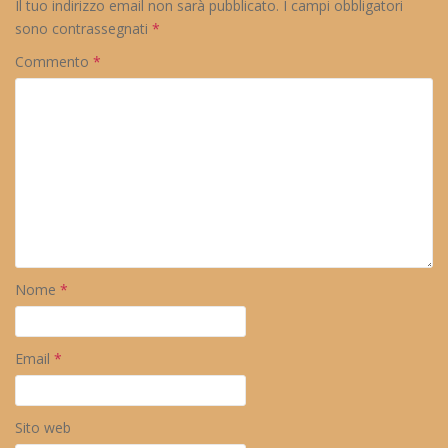
Il tuo indirizzo email non sarà pubblicato.
I campi obbligatori
sono contrassegnati
*
Commento
*
Nome
*
Email
*
Sito web