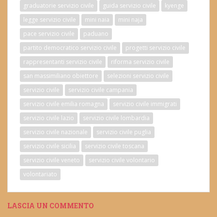
graduatorie servizio civile
guida servizio civile
kyenge
legge servizio civile
mini naia
mini naja
pace servizio civile
paduano
partito democratico servizio civile
progetti servizio civile
rappresentanti servizio civile
riforma servizio civile
san massimiliano obiettore
selezioni servizio civile
servizio civile
servizio civile campania
servizio civile emilia romagna
servizio civile immigrati
servizio civile lazio
servizio civile lombardia
servizio civile nazionale
servizio civile puglia
servizio civile sicilia
servizio civile toscana
servizio civile veneto
servizio civile volontario
volontariato
LASCIA UN COMMENTO