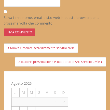
Salva il mio nome, email e sito web in questo browser per la
prossima volta che commento.
Navigazione
Nuova Circolare accreditamento servizio civile
articoli
2 ottobre: presentazione IX Rapporto di Arci Servizio Civile
Agosto 2026
L
M
M
G
V
S
D
1
2