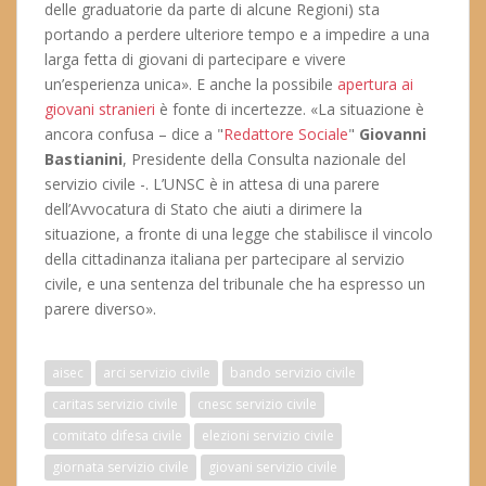
delle graduatorie da parte di alcune Regioni) sta
portando a perdere ulteriore tempo e a impedire a una
larga fetta di giovani di partecipare e vivere
un’esperienza unica». E anche la possibile
apertura ai
giovani stranieri
è fonte di incertezze. «La situazione è
ancora confusa – dice a "
Redattore Sociale
"
Giovanni
Bastianini
, Presidente della Consulta nazionale del
servizio civile -. L’UNSC è in attesa di una parere
dell’Avvocatura di Stato che aiuti a dirimere la
situazione, a fronte di una legge che stabilisce il vincolo
della cittadinanza italiana per partecipare al servizio
civile, e una sentenza del tribunale che ha espresso un
parere diverso».
aisec
arci servizio civile
bando servizio civile
caritas servizio civile
cnesc servizio civile
comitato difesa civile
elezioni servizio civile
giornata servizio civile
giovani servizio civile