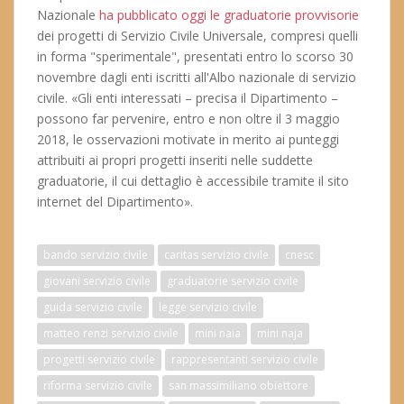
Nazionale
ha pubblicato oggi le graduatorie provvisorie
dei progetti di Servizio Civile Universale, compresi quelli
in forma "sperimentale", presentati entro lo scorso 30
novembre dagli enti iscritti all'Albo nazionale di servizio
civile. «Gli enti interessati – precisa il Dipartimento –
possono far pervenire, entro e non oltre il 3 maggio
2018, le osservazioni motivate in merito ai punteggi
attribuiti ai propri progetti inseriti nelle suddette
graduatorie, il cui dettaglio è accessibile tramite il sito
internet del Dipartimento».
bando servizio civile
caritas servizio civile
cnesc
giovani servizio civile
graduatorie servizio civile
guida servizio civile
legge servizio civile
matteo renzi servizio civile
mini naia
mini naja
progetti servizio civile
rappresentanti servizio civile
riforma servizio civile
san massimiliano obiettore