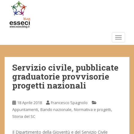
S
k
i
p
t
o
TOGGLE
m
a
i
Servizio civile, pubblicate
n
c
graduatorie provvisorie
o
progetti nazionali
n
t
e
18 Aprile 2018
Francesco Spagnolo
n
,
,
,
Appuntamenti
Bando nazionale
Normativa e progetti
t
Storia del SC
Il Dipartimento della Gioventù e del Servizio Civile