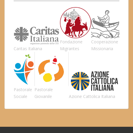
Fondazione
Cooperazione
Caritas Italiana
Migrantes
Missionaria
Pastorale
Pastorale
Sociale
Giovanile
Azione Cattolica Italiana