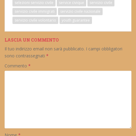
selezioni servizio civile
service civique
servizio civile
servizio civile immigrati
servizio civile nazionale
servizio civile volontario
youth guarantee
LASCIA UN COMMENTO
Il tuo indirizzo email non sarà pubblicato.
I campi obbligatori
sono contrassegnati
*
Commento
*
Nome
*