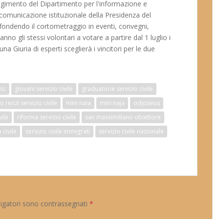
olgimento del Dipartimento per l'informazione e
i comunicazione istituzionale della Presidenza del
 diffondendo il cortometraggio in eventi, convegni,
nno gli stessi volontari a votare a partire dal 1 luglio i
na Giuria di esperti sceglierà i vincitori per le due
sc
giovani servizio civile
graduatorie servizio civile
 renzi servizio civile
mini naia
mini naja
odysseus
vile
riforma servizio civile
san massimiliano obiettore
 civile
servizio civile immigrati
servizio civile nazionale
ligatori sono contrassegnati
*