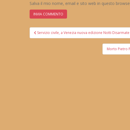
Salva il mio nome, email e sito web in questo brows
Navigazione
Servizio civile, a Venezia nuova edizione Notti Disarmate
articoli
Morto Pietro P