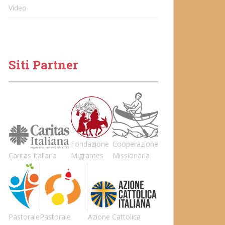
Video
Siti Partner
Fondazione
Cooperazione
Caritas Italiana
Migrantes
Missionaria
Pastorale
Pastorale
Azione Cattolica