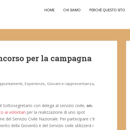
HOME
CHI SIAMO
PERCHÈ QUESTO SITO
oncorso per la campagna
,
,
,
ppuntamenti
Esperienze
Giovani e rappresentanza
il Sottosegretario con delega al servizio civile,
on.
o ai volontari
per la realizzazione di uno spot
e del Servizio Civile Nazionale. Per partecipare c'è
to della Gioventù e del Servizio civile utilizzerà i