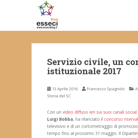
S
k
i
p
t
o
m
a
Servizio civile, un c
i
n
istituzionale 2017
c
o
n
13 Aprile 2016
Francesco Spagnolo
A
t
Storia del SC
e
n
Con un
video diffuso ieri sui suoi canali social
t
Luigi Bobba
, ha rilanciato il
concorso riservat
televisivo e di un cortometraggio di promozion
tempo fino al prossimo 31 maggio. Il Dipartimen