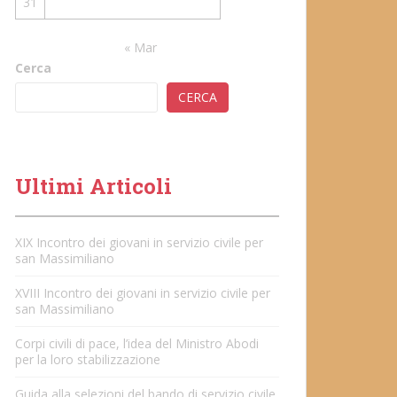
31
« Mar
Cerca
CERCA
Ultimi Articoli
XIX Incontro dei giovani in servizio civile per
san Massimiliano
XVIII Incontro dei giovani in servizio civile per
san Massimiliano
Corpi civili di pace, l’idea del Ministro Abodi
per la loro stabilizzazione
Guida alla selezioni del bando di servizio civile