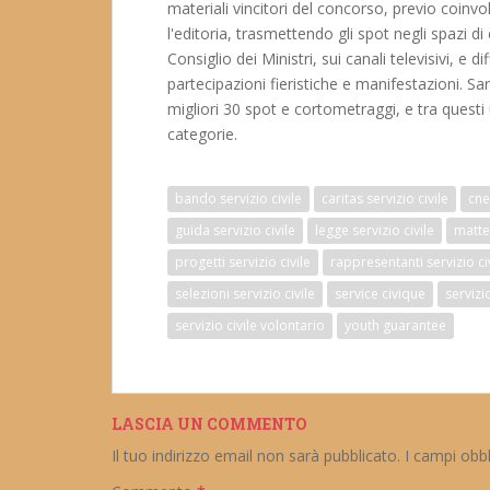
materiali vincitori del concorso, previo coinv
l'editoria, trasmettendo gli spot negli spazi d
Consiglio dei Ministri, sui canali televisivi, e
partecipazioni fieristiche e manifestazioni. Sara
migliori 30 spot e cortometraggi, e tra questi u
categorie.
bando servizio civile
caritas servizio civile
cne
guida servizio civile
legge servizio civile
matteo
progetti servizio civile
rappresentanti servizio ci
selezioni servizio civile
service civique
servizio
servizio civile volontario
youth guarantee
LASCIA UN COMMENTO
Il tuo indirizzo email non sarà pubblicato.
I campi obb