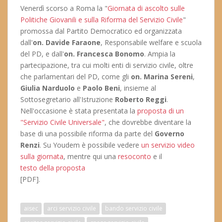
Venerdì scorso a Roma la "
Giornata di ascolto sulle
Politiche Giovanili e sulla Riforma del Servizio Civile
"
promossa dal Partito Democratico ed organizzata
dall'
on. Davide Faraone
, Responsabile welfare e scuola
del PD, e dall'
on. Francesca Bonomo
. Ampia la
partecipazione, tra cui molti enti di servizio civile, oltre
che parlamentari del PD, come gli
on. Marina Sereni
,
Giulia Narduolo
e
Paolo Beni
, insieme al
Sottosegretario all'Istruzione
Roberto Reggi
.
Nell'occasione è stata presentata la
proposta di un
"Servizio Civile Universale"
, che dovrebbe diventare la
base di una possibile riforma da parte del
Governo
Renzi
. Su Youdem è possibile vedere
un servizio video
sulla giornata
, mentre qui una
resoconto
e il
testo della proposta
[PDF].
aisec
arci servizio civile
bando servizio civile