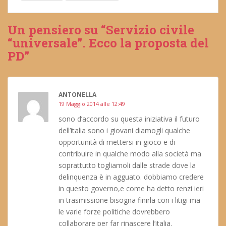
Un pensiero su “Servizio civile
“universale”. Ecco la proposta del
PD”
ANTONELLA
19 Maggio 2014 alle 12:49
sono d’accordo su questa iniziativa il futuro
dell’italia sono i giovani diamogli qualche
opportunità di mettersi in gioco e di
contribuire in qualche modo alla società ma
soprattutto togliamoli dalle strade dove la
delinquenza è in agguato. dobbiamo credere
in questo governo,e come ha detto renzi ieri
in trasmissione bisogna finirla con i litigi ma
le varie forze politiche dovrebbero
collaborare per far rinascere l’italia.