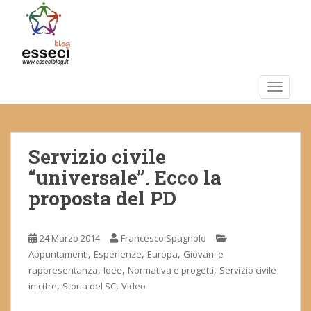
S
k
i
p
t
o
TOGGLE
m
a
i
Servizio civile
n
c
“universale”. Ecco la
o
proposta del PD
n
t
e
24 Marzo 2014
Francesco Spagnolo
n
,
,
,
Appuntamenti
Esperienze
Europa
Giovani e
t
,
,
,
rappresentanza
Idee
Normativa e progetti
Servizio civile
,
,
in cifre
Storia del SC
Video