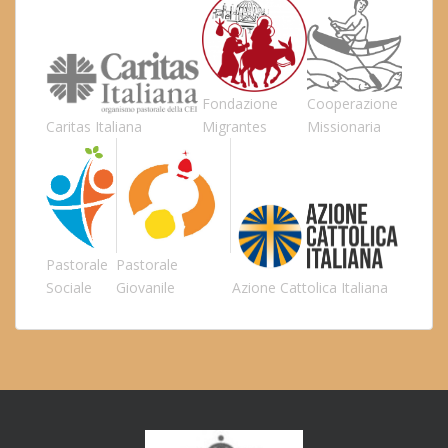
Fondazione
Cooperazione
Caritas Italiana
Migrantes
Missionaria
Pastorale
Pastorale
Sociale
Giovanile
Azione Cattolica Italiana