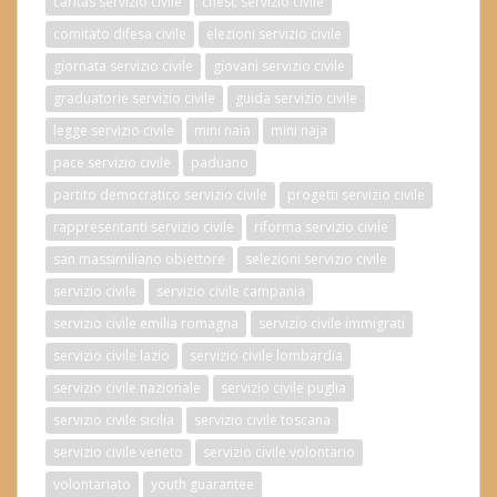
caritas servizio civile
cnesc servizio civile
comitato difesa civile
elezioni servizio civile
giornata servizio civile
giovani servizio civile
graduatorie servizio civile
guida servizio civile
legge servizio civile
mini naia
mini naja
pace servizio civile
paduano
partito democratico servizio civile
progetti servizio civile
rappresentanti servizio civile
riforma servizio civile
san massimiliano obiettore
selezioni servizio civile
servizio civile
servizio civile campania
servizio civile emilia romagna
servizio civile immigrati
servizio civile lazio
servizio civile lombardia
servizio civile nazionale
servizio civile puglia
servizio civile sicilia
servizio civile toscana
servizio civile veneto
servizio civile volontario
volontariato
youth guarantee