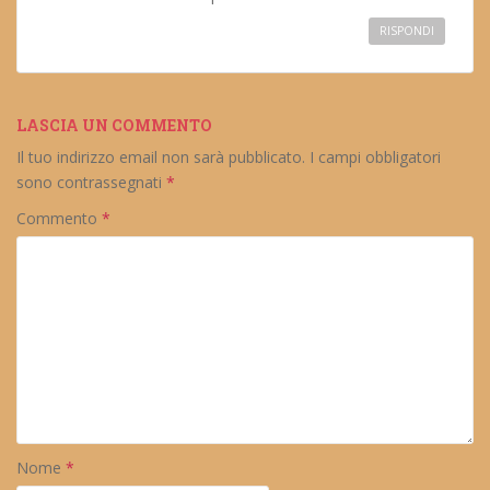
RISPONDI
LASCIA UN COMMENTO
Il tuo indirizzo email non sarà pubblicato.
I campi obbligatori
sono contrassegnati
*
Commento
*
Nome
*