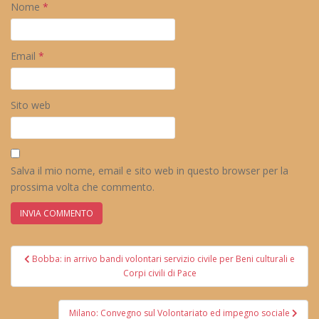
Nome
*
Email
*
Sito web
Salva il mio nome, email e sito web in questo browser per la
prossima volta che commento.
Navigazione
Bobba: in arrivo bandi volontari servizio civile per Beni culturali e
articoli
Corpi civili di Pace
Milano: Convegno sul Volontariato ed impegno sociale