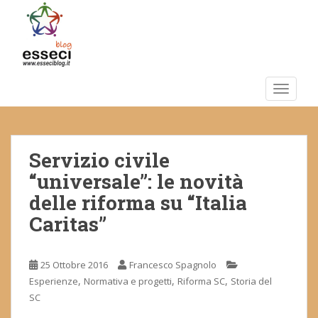
S
k
i
p
t
o
TOGGLE
m
a
i
Servizio civile
n
c
“universale”: le novità
o
delle riforma su “Italia
n
Caritas”
t
e
n
25 Ottobre 2016
Francesco Spagnolo
t
,
,
,
Esperienze
Normativa e progetti
Riforma SC
Storia del
SC