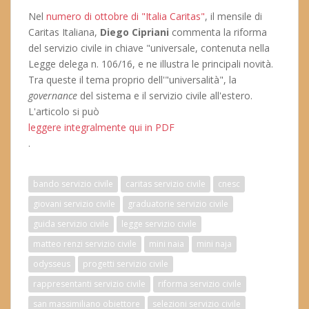
Nel
numero di ottobre di "Italia Caritas"
, il mensile di
Caritas Italiana,
Diego Cipriani
commenta la riforma
del servizio civile in chiave "universale, contenuta nella
Legge delega n. 106/16, e ne illustra le principali novità.
Tra queste il tema proprio dell'"universalità", la
governance
del sistema e il servizio civile all'estero.
L'articolo si può
leggere integralmente qui in PDF
.
bando servizio civile
caritas servizio civile
cnesc
giovani servizio civile
graduatorie servizio civile
guida servizio civile
legge servizio civile
matteo renzi servizio civile
mini naia
mini naja
odysseus
progetti servizio civile
rappresentanti servizio civile
riforma servizio civile
san massimiliano obiettore
selezioni servizio civile