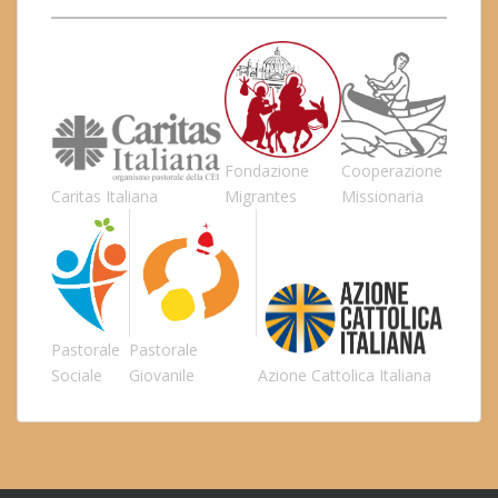
Fondazione
Cooperazione
Caritas Italiana
Migrantes
Missionaria
Pastorale
Pastorale
Sociale
Giovanile
Azione Cattolica Italiana