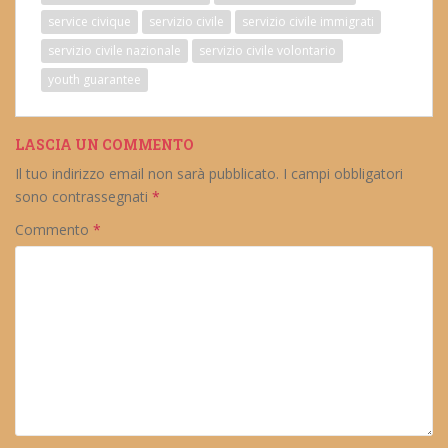
service civique
servizio civile
servizio civile immigrati
servizio civile nazionale
servizio civile volontario
youth guarantee
LASCIA UN COMMENTO
Il tuo indirizzo email non sarà pubblicato.
I campi obbligatori
sono contrassegnati
*
Commento
*