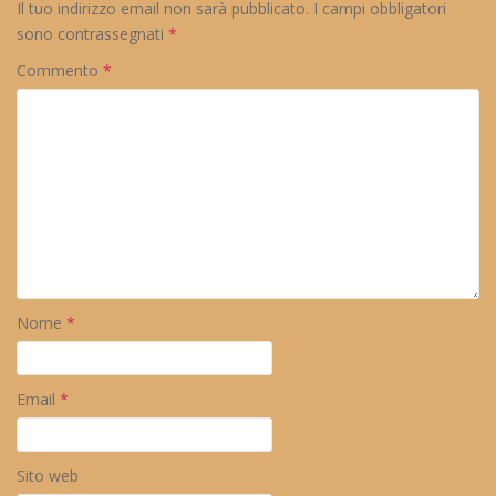
Il tuo indirizzo email non sarà pubblicato.
I campi obbligatori
sono contrassegnati
*
Commento
*
Nome
*
Email
*
Sito web