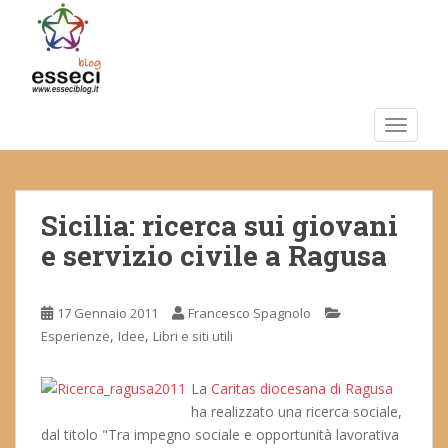
S
k
i
p
t
o
TOGGLE
m
a
i
Sicilia: ricerca sui giovani
n
c
e servizio civile a Ragusa
o
n
t
17 Gennaio 2011
Francesco Spagnolo
e
,
,
Esperienze
Idee
Libri e siti utili
n
t
La
Caritas diocesana di Ragusa
ha realizzato una ricerca sociale,
dal titolo "Tra impegno sociale e opportunità lavorativa