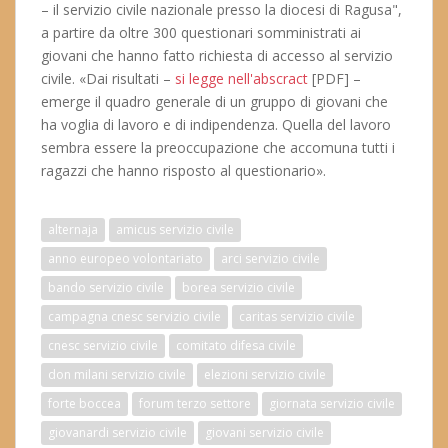
– il servizio civile nazionale presso la diocesi di Ragusa",
a partire da oltre 300 questionari somministrati ai
giovani che hanno fatto richiesta di accesso al servizio
civile. «Dai risultati –
si legge nell'abscract
[PDF] –
emerge il quadro generale di un gruppo di giovani che
ha voglia di lavoro e di indipendenza. Quella del lavoro
sembra essere la preoccupazione che accomuna tutti i
ragazzi che hanno risposto al questionario».
alternaja
amicus servizio civile
anno europeo volontariato
arci servizio civile
bando servizio civile
borea servizio civile
campagna cnesc servizio civile
caritas servizio civile
cnesc servizio civile
comitato difesa civile
don milani servizio civile
elezioni servizio civile
forte boccea
forum terzo settore
giornata servizio civile
giovanardi servizio civile
giovani servizio civile