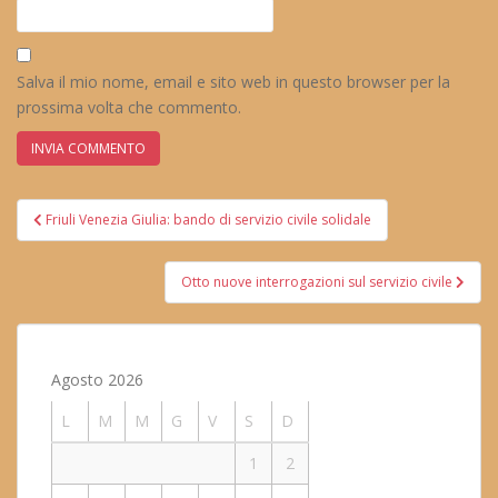
Salva il mio nome, email e sito web in questo browser per la
prossima volta che commento.
Navigazione
Friuli Venezia Giulia: bando di servizio civile solidale
articoli
Otto nuove interrogazioni sul servizio civile
Agosto 2026
L
M
M
G
V
S
D
1
2