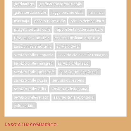
graduatorie
graduatorie servizio civile
guida servizio civile
legge servizio civile
mini naia
mini naja
pace servizio civile
partito democratico
progetti servizio civile
rappresentanti servizio civile
riforma servizio civile
san massimiliano obiettore
selezioni servizio civile
servizio civile
servizio civile campania
servizio civile emilia romagna
servizio civile immigrati
servizio civile lazio
servizio civile lombardia
servizio civile nazionale
servizio civile puglia
servizio civile roma
servizio civile sicilia
servizio civile toscana
servizio civile veneto
servizio civile volontario
volontariato
LASCIA UN COMMENTO