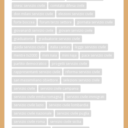
cnesc servizio civile
comitato difesa civile
don milani servizio civile
elezioni servizio civile
forte boccea
forum terzo settore
giornata servizio civile
giovanardi servizio civile
giovani servizio civile
graduatorie
graduatorie servizio civile
guida servizio civile
italia caritas
legge servizio civile
mentre tv2000
mini naia
mini naja
pace servizio civile
partito democratico
progetti servizio civile
rappresentanti servizio civile
riforma servizio civile
san massimiliano obiettore
selezioni servizio civile
servizio civile
servizio civile campania
servizio civile emilia romagna
servizio civile immigrati
servizio civile lazio
servizio civile lombardia
servizio civile nazionale
servizio civile puglia
servizio civile roma
servizio civile sicilia