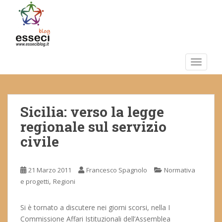
S
k
i
p
t
o
TOGGLE
m
a
i
Sicilia: verso la legge
n
c
regionale sul servizio
o
civile
n
t
e
21 Marzo 2011
Francesco Spagnolo
Normativa
n
,
e progetti
Regioni
t
Si è tornato a discutere nei giorni scorsi, nella I
Commissione Affari Istituzionali dell’Assemblea