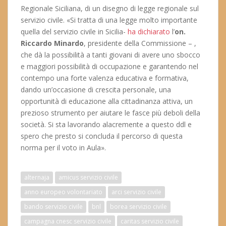
Regionale Siciliana, di un disegno di legge regionale sul
servizio civile. «Si tratta di una legge molto importante
quella del servizio civile in Sicilia-
ha dichiarato
l’
on.
Riccardo Minardo
, presidente della Commissione – ,
che dà la possibilità a tanti giovani di avere uno sbocco
e maggiori possibilità di occupazione e garantendo nel
contempo una forte valenza educativa e formativa,
dando un’occasione di crescita personale, una
opportunità di educazione alla cittadinanza attiva, un
prezioso strumento per aiutare le fasce più deboli della
società. Si sta lavorando alacremente a questo ddl e
spero che presto si concluda il percorso di questa
norma per il voto in Aula».
alternaja
amicus servizio civile
anno europeo volontariato
arci servizio civile
bando servizio civile
bnl
borea servizio civile
campagna cnesc servizio civile
caritas servizio civile