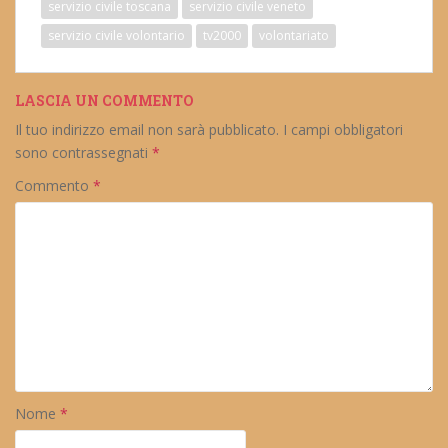
servizio civile toscana
servizio civile veneto
servizio civile volontario
tv2000
volontariato
LASCIA UN COMMENTO
Il tuo indirizzo email non sarà pubblicato.
I campi obbligatori
sono contrassegnati
*
Commento
*
Nome
*