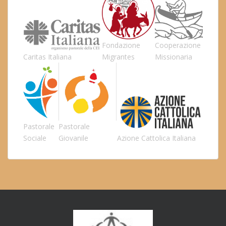
Fondazione
Cooperazione
Caritas Italiana
Migrantes
Missionaria
Pastorale
Pastorale
Sociale
Giovanile
Azione Cattolica Italiana