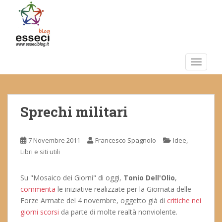
S
k
i
p
t
o
TOGGLE
m
a
i
Sprechi militari
n
c
o
,
7 Novembre 2011
Francesco Spagnolo
Idee
n
Libri e siti utili
t
e
n
Su "Mosaico dei Giorni" di oggi,
Tonio Dell'Olio
,
t
commenta
le iniziative realizzate per la Giornata delle
Forze Armate del 4 novembre, oggetto già di
critiche nei
giorni scorsi
da parte di molte realtà nonviolente.