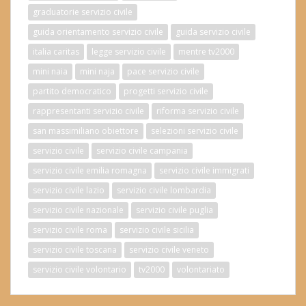
graduatorie servizio civile
guida orientamento servizio civile
guida servizio civile
italia caritas
legge servizio civile
mentre tv2000
mini naia
mini naja
pace servizio civile
partito democratico
progetti servizio civile
rappresentanti servizio civile
riforma servizio civile
san massimiliano obiettore
selezioni servizio civile
servizio civile
servizio civile campania
servizio civile emilia romagna
servizio civile immigrati
servizio civile lazio
servizio civile lombardia
servizio civile nazionale
servizio civile puglia
servizio civile roma
servizio civile sicilia
servizio civile toscana
servizio civile veneto
servizio civile volontario
tv2000
volontariato