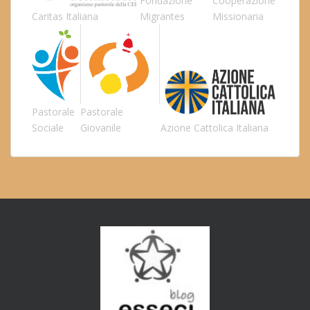
Fondazione
Cooperazione
Caritas Italiana
Migrantes
Missionaria
Pastorale
Pastorale
Sociale
Giovanile
Azione Cattolica Italiana