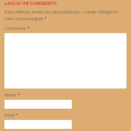
LASCIA UN COMMENTO
Il tuo indirizzo email non sarà pubblicato.
I campi obbligatori
sono contrassegnati
*
Commento
*
Nome
*
Email
*