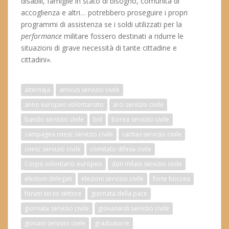
disabili, famiglie in stato di bisogno, comunità di
accoglienza e altri… potrebbero proseguire i propri
programmi di assistenza se i soldi utilizzati per la
performance
militare fossero destinati a ridurre le
situazioni di grave necessità di tante cittadine e
cittadini».
alternaja
amicus servizio civile
anno europeo volontariato
arci servizio civile
bando servizio civile
bnl
borea servizio civile
campagna cnesc servizio civile
caritas servizio civile
cnesc servizio civile
comitato difesa civile
Corpo volontario europeo
don milani servizio civile
elezioni delegati
elezioni servizio civile
forte boccea
forum terzo settore
giornata della pace
giornata servizio civile
giovanardi servizio civile
giovani servizio civile
graduatorie