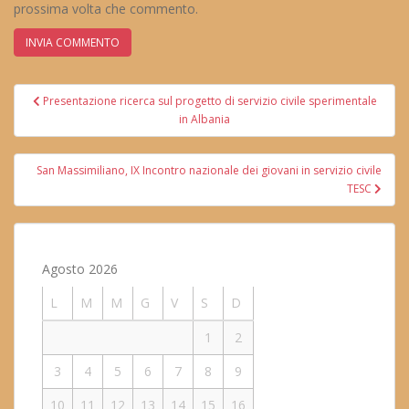
prossima volta che commento.
Navigazione
Presentazione ricerca sul progetto di servizio civile sperimentale
articoli
in Albania
San Massimiliano, IX Incontro nazionale dei giovani in servizio civile
TESC
Agosto 2026
L
M
M
G
V
S
D
1
2
3
4
5
6
7
8
9
10
11
12
13
14
15
16