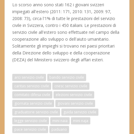
Lo scorso anno sono stati 162 i giovani svizzeri
impiegati all'estero (2011: 171, 2010: 131, 2009: 97,
2008: 73), circa l'1% di tutte le prestazioni del servizio
civile in Svizzera, contro i 450 italiani. Le prestazioni di
servizio civile all'estero sono effettuate nel campo della
cooperazione allo sviluppo o dell'aiuto umanitario.
Solitamente gli impieghi si trovano nei paesi prioritari
della Direzione dello sviluppo e della cooperazione
(DEZA) del Ministero svizzero degli affari esteri.
arci servizio civile
bando servizio civile
caritas servizio civile
cnesc servizio civile
comitato difesa civile
elezioni servizio civile
giornata servizio civile
giovani servizio civile
graduatorie servizio civile
guida servizio civile
legge servizio civile
mini naia
mini naja
pace servizio civile
paduano