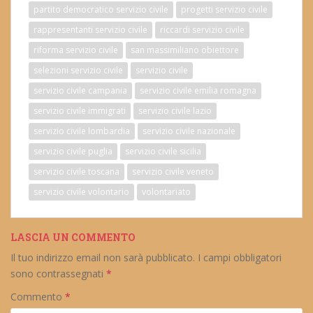
partito democratico servizio civile
progetti servizio civile
rappresentanti servizio civile
riccardi servizio civile
riforma servizio civile
san massimiliano obiettore
selezioni servizio civile
servizio civile
servizio civile campania
servizio civile emilia romagna
servizio civile immigrati
servizio civile lazio
servizio civile lombardia
servizio civile nazionale
servizio civile puglia
servizio civile sicilia
servizio civile toscana
servizio civile veneto
servizio civile volontario
volontariato
LASCIA UN COMMENTO
Il tuo indirizzo email non sarà pubblicato.
I campi obbligatori
sono contrassegnati
*
Commento
*