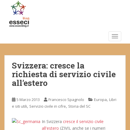
S
k
i
p
t
o
TOGGLE
m
a
i
Svizzera: cresce la
n
c
richiesta di servizio civile
o
all’estero
n
t
e
,
5 Marzo 2013
Francesco Spagnolo
Europa
Libri
n
,
,
e siti utili
Servizio civile in cifre
Storia del SC
t
In Svizzera
cresce il servizio civile
all'estero
(ZIVI), anche se i numeri