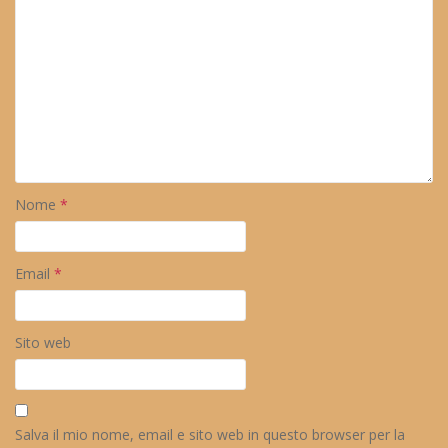
Nome
*
Email
*
Sito web
Salva il mio nome, email e sito web in questo browser per la