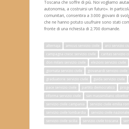
Toscana che soffre di più. Noi vogliamo aiutar
autonomia, a costruirsi un futuro». In particola
comunitari, consentira a 3.000 giovani di svo
che ne hanno potuto usufruire sono stati com
fronte di una richiesta di 2.700 domande.
alternaja
amicus servizio civile
arci servizio ci
campagna cnesc servizio civile
caritas servizio ci
don milani servizio civile
elezioni servizio civile
giornata servizio civile
giovanardi servizio civile
graduatorie servizio civile
guida servizio civile
pace servizio civile
partito democratico
proget
riforma servizio civile
san massimiliano obietto
servizio civile campania
servizio civile emilia r
servizio civile lombardia
servizio civile nazional
servizio civile sicilia
servizio civile toscana
ser