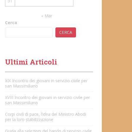
31
« Mar
Cerca
CERCA
Ultimi Articoli
XIX Incontro dei giovani in servizio civile per
san Massimiliano
XVIII Incontro dei giovani in servizio civile per
san Massimiliano
Corpi civili di pace, l’idea del Ministro Abodi
per la loro stabilizzazione
Guida alla selezioni del bando di servizio civile