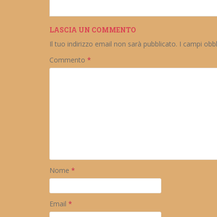
LASCIA UN COMMENTO
Il tuo indirizzo email non sarà pubblicato.
I campi obb
Commento
*
Nome
*
Email
*