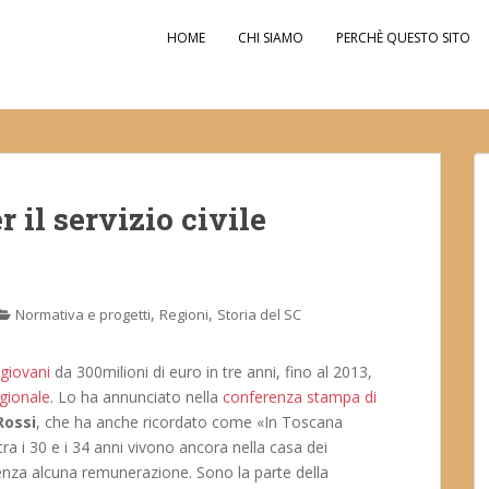
HOME
CHI SIAMO
PERCHÈ QUESTO SITO
 il servizio civile
,
,
Normativa e progetti
Regioni
Storia del SC
 giovani
da 300milioni di euro in tre anni, fino al 2013,
egionale
. Lo ha annunciato nella
conferenza stampa di
Rossi
, che ha anche ricordato come «In Toscana
tra i 30 e i 34 anni vivono ancora nella casa dei
senza alcuna remunerazione. Sono la parte della