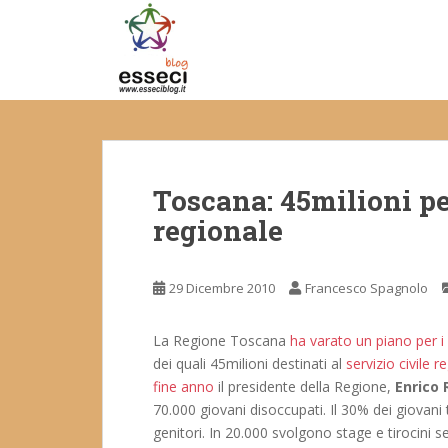
S
k
i
p
t
o
m
a
Toscana: 45milioni per
i
n
regionale
c
o
n
29 Dicembre 2010
Francesco Spagnolo
t
e
La Regione Toscana
ha varato un piano per i
n
dei quali 45milioni destinati al
servizio civile r
t
fine anno
il presidente della Regione,
Enrico 
70.000 giovani disoccupati. Il 30% dei giovani 
genitori. In 20.000 svolgono stage e tirocini 