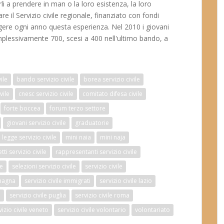
li a prendere in man o la loro esistenza, la loro
re il Servizio civile regionale, finanziato con fondi
lgere ogni anno questa esperienza. Nel 2010 i giovani
plessivamente 700, scesi a 400 nell'ultimo bando, a
vile
bando servizio civile
borea servizio civile
vile
cnesc servizio civile
comitato difesa civile
forte boccea
forum terzo settore
giovani servizio civile
graduatorie
legge servizio civile
mini naia
mini naja
ti servizio civile
rappresentanti servizio civile
re
selezioni servizio civile
servizio civile
omagna
servizio civile immigrati
servizio civile lazio
e
servizio civile puglia
servizio civile roma
vizio civile veneto
servizio civile volontario
volontariato