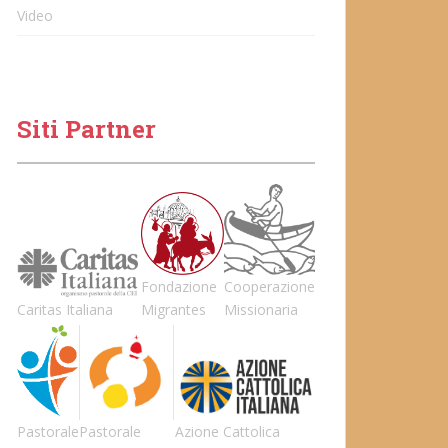
Video
Siti Partner
Fondazione
Cooperazione
Caritas Italiana
Migrantes
Missionaria
Pastorale
Pastorale
Azione Cattolica