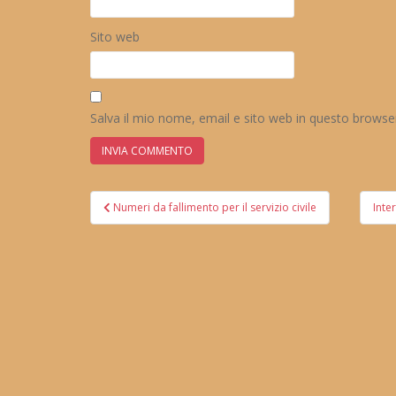
Sito web
Salva il mio nome, email e sito web in questo brows
Navigazione
Numeri da fallimento per il servizio civile
Inte
articoli