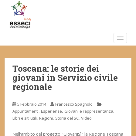
S
k
i
p
t
o
TOGGLE
m
a
i
Toscana: le storie dei
n
c
giovani in Servizio civile
o
regionale
n
t
e
5 Febbraio 2014
Francesco Spagnolo
n
,
,
,
Appuntamenti
Esperienze
Giovani e rappresentanza
t
,
,
,
Libri e siti utili
Regioni
Storia del SC
Video
Nell'ambito del progetto "GiovaniSì" la Regione Toscana