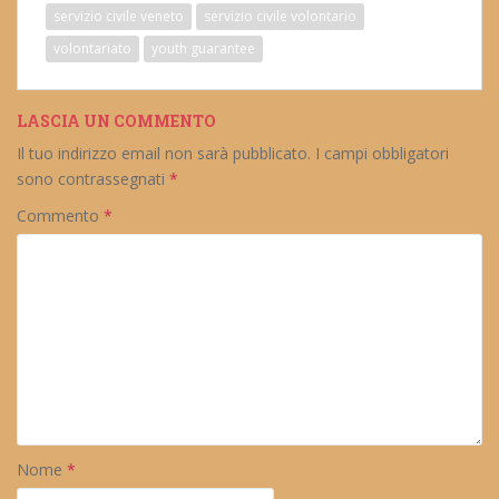
servizio civile veneto
servizio civile volontario
volontariato
youth guarantee
LASCIA UN COMMENTO
Il tuo indirizzo email non sarà pubblicato.
I campi obbligatori
sono contrassegnati
*
Commento
*
Nome
*