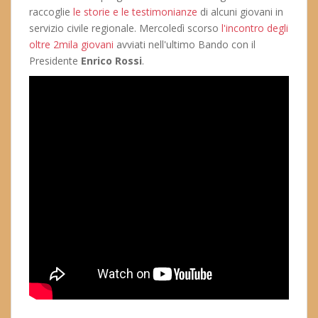
raccoglie
le storie e le testimonianze
di alcuni giovani in
servizio civile regionale. Mercoledì scorso
l'incontro degli
oltre 2mila giovani
avviati nell'ultimo Bando con il
Presidente
Enrico Rossi
.