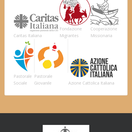
Fondazione
Cooperazione
Caritas Italiana
Migrantes
Missionaria
Pastorale
Pastorale
Sociale
Giovanile
Azione Cattolica Italiana