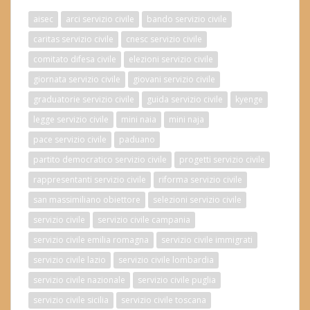
aisec
arci servizio civile
bando servizio civile
caritas servizio civile
cnesc servizio civile
comitato difesa civile
elezioni servizio civile
giornata servizio civile
giovani servizio civile
graduatorie servizio civile
guida servizio civile
kyenge
legge servizio civile
mini naia
mini naja
pace servizio civile
paduano
partito democratico servizio civile
progetti servizio civile
rappresentanti servizio civile
riforma servizio civile
san massimiliano obiettore
selezioni servizio civile
servizio civile
servizio civile campania
servizio civile emilia romagna
servizio civile immigrati
servizio civile lazio
servizio civile lombardia
servizio civile nazionale
servizio civile puglia
servizio civile sicilia
servizio civile toscana