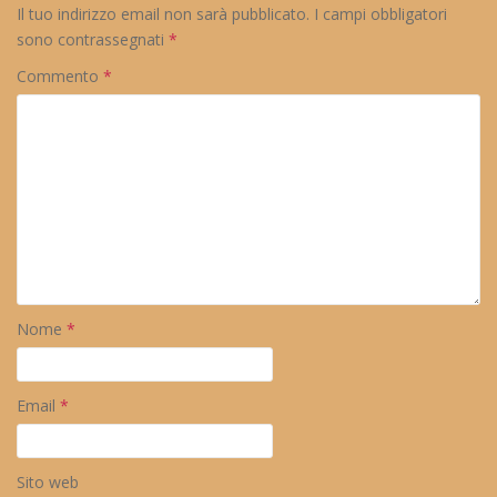
Il tuo indirizzo email non sarà pubblicato.
I campi obbligatori
sono contrassegnati
*
Commento
*
Nome
*
Email
*
Sito web