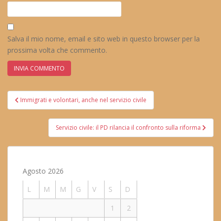
Salva il mio nome, email e sito web in questo browser per la
prossima volta che commento.
Navigazione
Immigrati e volontari, anche nel servizio civile
articoli
Servizio civile: il PD rilancia il confronto sulla riforma
Agosto 2026
L
M
M
G
V
S
D
1
2