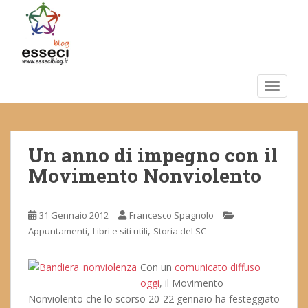
S
k
i
p
t
o
TOGGLE
m
a
i
Un anno di impegno con il
n
c
Movimento Nonviolento
o
n
t
31 Gennaio 2012
Francesco Spagnolo
e
,
,
Appuntamenti
Libri e siti utili
Storia del SC
n
t
Con un
comunicato diffuso
oggi
, il Movimento
Nonviolento che lo scorso 20-22 gennaio ha festeggiato