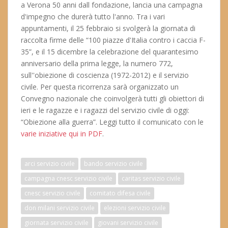
a Verona 50 anni dall fondazione, lancia una campagna
d'impegno che durerà tutto l'anno. Tra i vari
appuntamenti, il 25 febbraio si svolgerà la giornata di
raccolta firme delle “100 piazze d'Italia contro i caccia F-
35”, e il 15 dicembre la celebrazione del quarantesimo
anniversario della prima legge, la numero 772,
sull''obiezione di coscienza (1972-2012) e il servizio
civile. Per questa ricorrenza sarà organizzato un
Convegno nazionale che coinvolgerà tutti gli obiettori di
ieri e le ragazze e i ragazzi del servizio civile di oggi:
“Obiezione alla guerra”. Leggi tutto il comunicato con le
varie iniziative qui in PDF
.
arci servizio civile
bando servizio civile
campagna cnesc servizio civile
caritas servizio civile
cnesc servizio civile
comitato difesa civile
don milani servizio civile
elezioni servizio civile
giornata servizio civile
giovani servizio civile