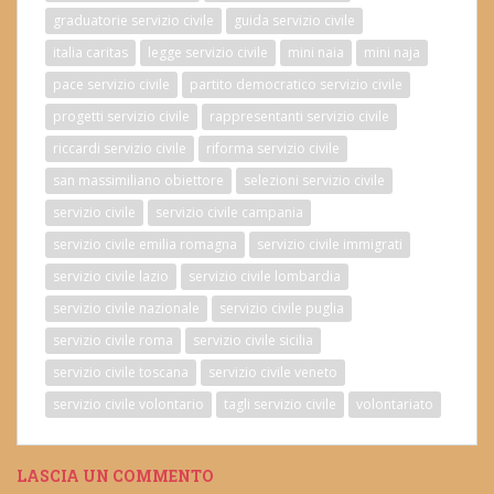
graduatorie servizio civile
guida servizio civile
italia caritas
legge servizio civile
mini naia
mini naja
pace servizio civile
partito democratico servizio civile
progetti servizio civile
rappresentanti servizio civile
riccardi servizio civile
riforma servizio civile
san massimiliano obiettore
selezioni servizio civile
servizio civile
servizio civile campania
servizio civile emilia romagna
servizio civile immigrati
servizio civile lazio
servizio civile lombardia
servizio civile nazionale
servizio civile puglia
servizio civile roma
servizio civile sicilia
servizio civile toscana
servizio civile veneto
servizio civile volontario
tagli servizio civile
volontariato
LASCIA UN COMMENTO