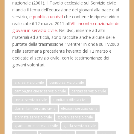
nazionale (2001), il Tavolo ecclesiale sul Servizio civile
rilancia il tema dell'educazione dei giovani alla pace e al
servizio, e
pubblica un dvd
che contiene le riprese video
realizzate il 12 marzo 2011 all'
VIII incontro nazionale dei
giovani in servizio civile
. Nel dvd, insieme ad altri
materiali ed articoli, sono raccolte anche alcune delle
puntate della trasmissione "Mentre" in onda su Tv2000
nella settimana precedente l'evento del 12 marzo e
dedicate al servizio civile, con le testimonianze dei
giovani volontari.
arci servizio civile
bando servizio civile
campagna cnesc servizio civile
caritas servizio civile
cnesc servizio civile
comitato difesa civile
don milani servizio civile
elezioni servizio civile
giornata servizio civile
giovani servizio civile
graduatorie servizio civile
guida servizio civile