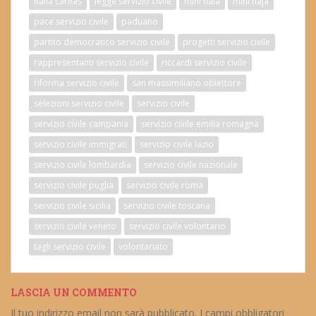
italia caritas
legge servizio civile
mini naia
mini naja
pace servizio civile
paduano
partito democratico servizio civile
progetti servizio civile
rappresentanti servizio civile
riccardi servizio civile
riforma servizio civile
san massimiliano obiettore
selezioni servizio civile
servizio civile
servizio civile campania
servizio civile emilia romagna
servizio civile immigrati
servizio civile lazio
servizio civile lombardia
servizio civile nazionale
servizio civile puglia
servizio civile roma
servizio civile sicilia
servizio civile toscana
servizio civile veneto
servizio civile volontario
tagli servizio civile
volontariato
LASCIA UN COMMENTO
Il tuo indirizzo email non sarà pubblicato.
I campi obbligatori