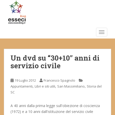
S
k
i
p
t
o
TOGGLE
m
a
i
Un dvd su “30+10” anni di
n
c
servizio civile
o
n
t
19 Luglio 2012
Francesco Spagnolo
e
,
,
,
Appuntamenti
Libri e siti utili
San Massimiliano
Storia del
n
SC
t
A 40 anni dalla prima legge sull'obiezione di coscienza
(1972) e a 10 anni dall'istituzione del servizio civile