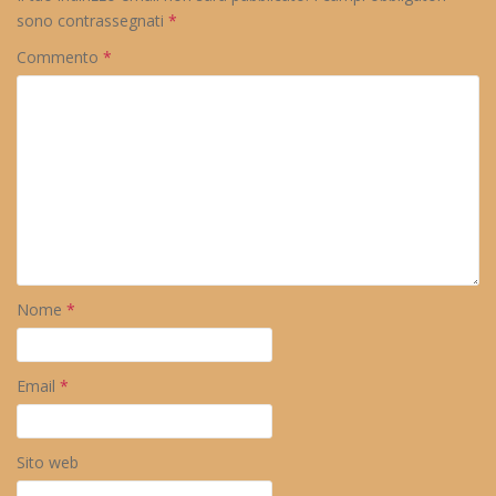
sono contrassegnati
*
Commento
*
Nome
*
Email
*
Sito web