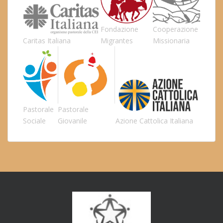
Fondazione
Cooperazione
Caritas Italiana
Migrantes
Missionaria
Pastorale
Pastorale
Sociale
Giovanile
Azione Cattolica Italiana