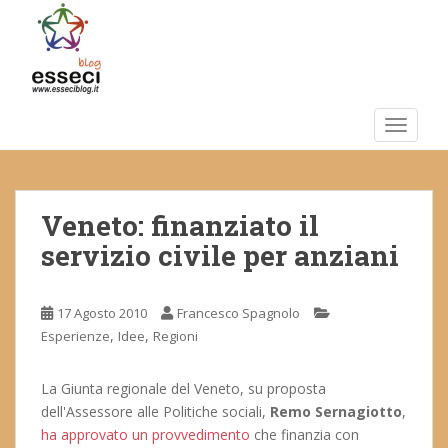
S
k
i
p
t
o
TOGGLE
m
a
i
Veneto: finanziato il
n
c
servizio civile per anziani
o
n
t
17 Agosto 2010
Francesco Spagnolo
e
,
,
Esperienze
Idee
Regioni
n
t
La Giunta regionale del Veneto, su proposta
dell'Assessore alle Politiche sociali,
Remo
Sernagiotto
,
ha approvato un provvedimento
che finanzia con