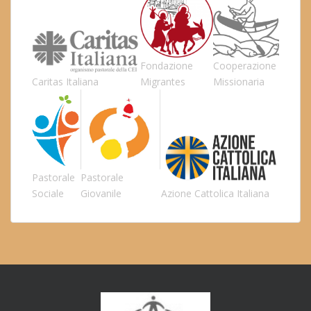
Fondazione
Cooperazione
Caritas Italiana
Migrantes
Missionaria
Pastorale
Pastorale
Sociale
Giovanile
Azione Cattolica Italiana