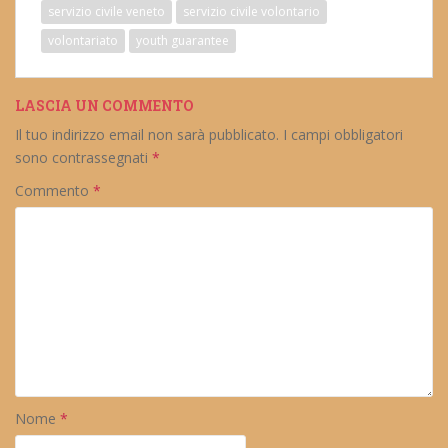
servizio civile veneto
servizio civile volontario
volontariato
youth guarantee
LASCIA UN COMMENTO
Il tuo indirizzo email non sarà pubblicato.
I campi obbligatori
sono contrassegnati
*
Commento
*
Nome
*