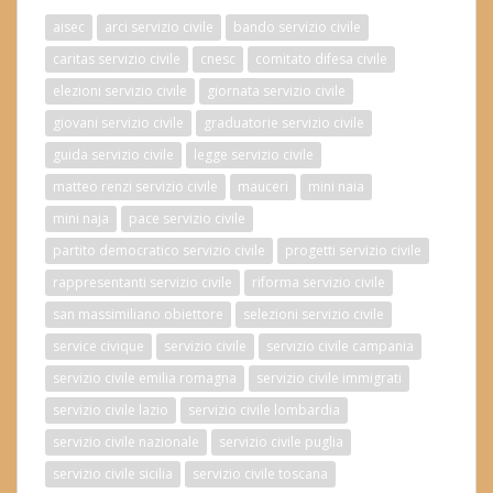
aisec
arci servizio civile
bando servizio civile
caritas servizio civile
cnesc
comitato difesa civile
elezioni servizio civile
giornata servizio civile
giovani servizio civile
graduatorie servizio civile
guida servizio civile
legge servizio civile
matteo renzi servizio civile
mauceri
mini naia
mini naja
pace servizio civile
partito democratico servizio civile
progetti servizio civile
rappresentanti servizio civile
riforma servizio civile
san massimiliano obiettore
selezioni servizio civile
service civique
servizio civile
servizio civile campania
servizio civile emilia romagna
servizio civile immigrati
servizio civile lazio
servizio civile lombardia
servizio civile nazionale
servizio civile puglia
servizio civile sicilia
servizio civile toscana