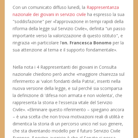
Con un comunicato diffuso lunedì, la
Rappresentanza
nazionale dei giovani in servizio civile
ha espresso la sua
"soddisfazione" per «l’approvazione in tempi rapidi della
riforma della legge sul Servizio Civile», definita "un passo
importante verso la valorizzazione di questo istituto", e
ringrazia «in particolare l’
on. Francesca Bonomo
per la
sua attenzione al tema e il supporto fondamentale».
Nella nota i 4 Rappresentanti dei giovani in Consulta
nazionale chiedono però anche «maggiore chiarezza sul
riferimento ai 'valori fondanti della Patria', inseriti nella
nuova versione della legge, e sul perché sia scomparsa
la definizione di 'difesa non armata e non violenta', che
rappresenta la storia e l'essenza vitale del Servizio
Civile». «Eliminare questo riferimento – spiegano ancora
– è una scelta che non trova motivazioni reali di utilità e
dimentica la storia di un percorso unico nel suo genere,
che sta diventando modello per il futuro Servizio Civile
Europeo. Il nostro auspicio è che al Senato si possa