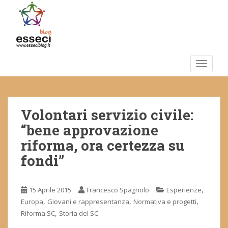
S
k
i
p
t
o
TOGGLE
m
a
i
Volontari servizio civile:
n
c
“bene approvazione
o
riforma, ora certezza su
n
fondi”
t
e
n
,
15 Aprile 2015
Francesco Spagnolo
Esperienze
t
,
,
,
Europa
Giovani e rappresentanza
Normativa e progetti
,
Riforma SC
Storia del SC