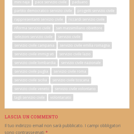
mini naja
pace servizio civile
paduano
partito democratico servizio civile
progetti servizio civile
rappresentanti servizio civile
riccardi servizio civile
riforma servizio civile
san massimiliano obiettore
selezioni servizio civile
servizio civile
servizio civile campania
servizio civile emilia romagna
servizio civile immigrati
servizio civile lazio
servizio civile lombardia
servizio civile nazionale
servizio civile puglia
servizio civile roma
servizio civile sicilia
servizio civile toscana
servizio civile veneto
servizio civile volontario
tagli servizio civile
volontariato
LASCIA UN COMMENTO
Il tuo indirizzo email non sarà pubblicato.
I campi obbligatori
sono contrassegnati
*