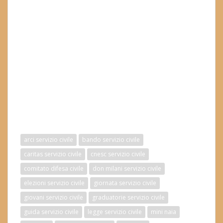
arci servizio civile
bando servizio civile
caritas servizio civile
cnesc servizio civile
comitato difesa civile
don milani servizio civile
elezioni servizio civile
giornata servizio civile
giovani servizio civile
graduatorie servizio civile
guida servizio civile
legge servizio civile
mini naia