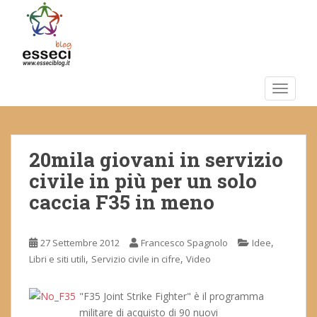
S
k
i
p
t
o
TOGGLE
m
a
i
20mila giovani in servizio
n
c
civile in più per un solo
o
caccia F35 in meno
n
t
e
,
27 Settembre 2012
Francesco Spagnolo
Idee
n
,
,
Libri e siti utili
Servizio civile in cifre
Video
t
"F35 Joint Strike Fighter" è il programma
militare di acquisto di 90 nuovi