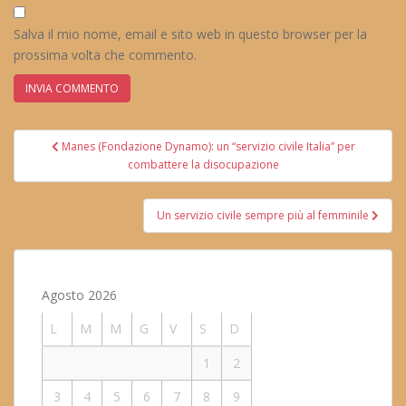
Salva il mio nome, email e sito web in questo browser per la
prossima volta che commento.
Navigazione
Manes (Fondazione Dynamo): un “servizio civile Italia” per
articoli
combattere la disocupazione
Un servizio civile sempre più al femminile
Agosto 2026
L
M
M
G
V
S
D
1
2
3
4
5
6
7
8
9