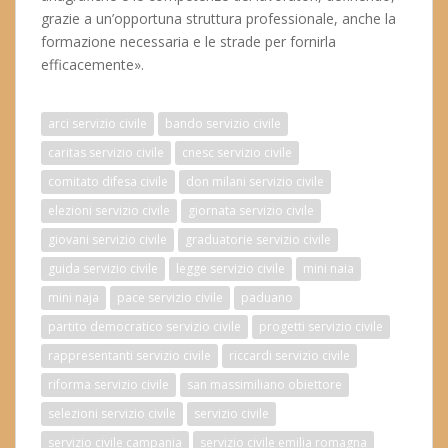
grazie a un’opportuna struttura professionale, anche la
formazione necessaria e le strade per fornirla
efficacemente».
arci servizio civile
bando servizio civile
caritas servizio civile
cnesc servizio civile
comitato difesa civile
don milani servizio civile
elezioni servizio civile
giornata servizio civile
giovani servizio civile
graduatorie servizio civile
guida servizio civile
legge servizio civile
mini naia
mini naja
pace servizio civile
paduano
partito democratico servizio civile
progetti servizio civile
rappresentanti servizio civile
riccardi servizio civile
riforma servizio civile
san massimiliano obiettore
selezioni servizio civile
servizio civile
servizio civile campania
servizio civile emilia romagna