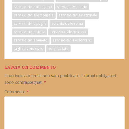
servizio civile immigrati
servizio civile lazio
servizio civile lombardia
servizio civile nazionale
servizio civile puglia
servizio civile roma
servizio civile sicilia
servizio civile toscana
servizio civile veneto
servizio civile volontario
tagli servizio civile
volontariato
LASCIA UN COMMENTO
Il tuo indirizzo email non sarà pubblicato.
I campi obbligatori
sono contrassegnati
*
Commento
*