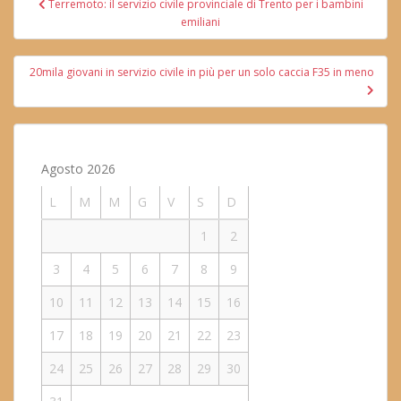
Terremoto: il servizio civile provinciale di Trento per i bambini
articoli
emiliani
20mila giovani in servizio civile in più per un solo caccia F35 in meno
Agosto 2026
L
M
M
G
V
S
D
1
2
3
4
5
6
7
8
9
10
11
12
13
14
15
16
17
18
19
20
21
22
23
24
25
26
27
28
29
30