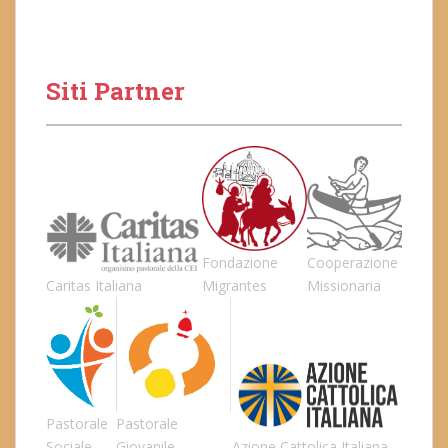
Siti Partner
Fondazione
Cooperazione
Caritas Italiana
Migrantes
Missionaria
Pastorale
Pastorale
Sociale
Giovanile
Azione Cattolica Italiana