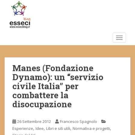
S
k
i
p
t
o
TOGGLE
m
a
i
Manes (Fondazione
n
c
Dynamo): un “servizio
o
civile Italia” per
n
combattere la
t
e
disocupazione
n
t
26 Settembre 2012
Francesco Spagnolo
,
,
,
,
Esperienze
Idee
Libri e siti utili
Normativa e progetti