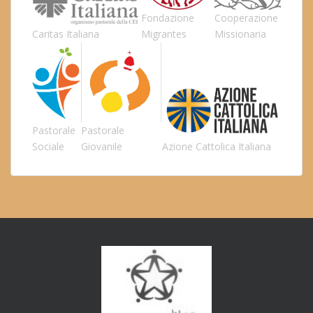
Fondazione
Cooperazione
Caritas Italiana
Migrantes
Missionaria
Pastorale
Pastorale
Sociale
Giovanile
Azione Cattolica Italiana