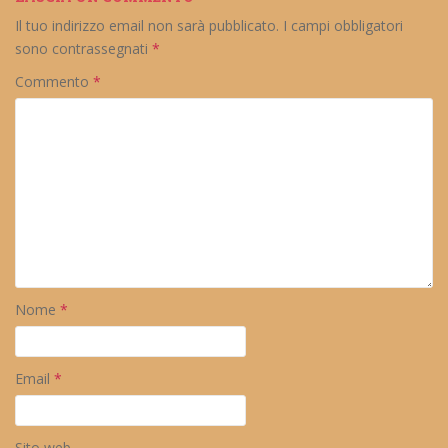
Il tuo indirizzo email non sarà pubblicato.
I campi obbligatori
sono contrassegnati
*
Commento
*
Nome
*
Email
*
Sito web