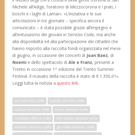
Michele all’Adige, l’oratorio di Mezzocorona e i prati, i
boschi e i laghi di Lamar». «L’iniziativa e le sue
articolazioni in tre giornate – specifica ancora il
comunicato – è stata possibile grazie all’impegno e
all’entusiasmo dei giovani in Servizio Civile, ma anche
alla disponibilità ed alla partecipazione dei cittadini che
hanno risposto alla raccolta fondi organizzata nel mese
di giugno, in occasione dei concerti di
Joan Baez
, di
Noemi
e dello spettacolo di
Ale e Franz
, presenti a
Trento in occasione 1^ edizione del Trento Summer
Festival. Il ricavato della raccolta è stato di € 1.350,01».
Leggi tutta la notizia
a questo link
.
arci servizio civile
bando servizio civile
caritas servizio civile
cnesc servizio civile
comitato difesa civile
don milani servizio civile
elezioni servizio civile
giornata servizio civile