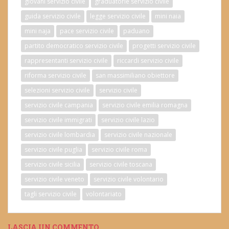
giovani servizio civile
graduatorie servizio civile
guida servizio civile
legge servizio civile
mini naia
mini naja
pace servizio civile
paduano
partito democratico servizio civile
progetti servizio civile
rappresentanti servizio civile
riccardi servizio civile
riforma servizio civile
san massimiliano obiettore
selezioni servizio civile
servizio civile
servizio civile campania
servizio civile emilia romagna
servizio civile immigrati
servizio civile lazio
servizio civile lombardia
servizio civile nazionale
servizio civile puglia
servizio civile roma
servizio civile sicilia
servizio civile toscana
servizio civile veneto
servizio civile volontario
tagli servizio civile
volontariato
LASCIA UN COMMENTO