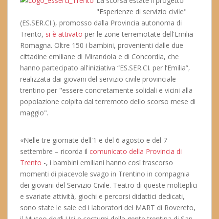
La scorsa estate il progetto
"Esperienze di servizio civile"
(ES.SER.CI.), promosso dalla Provincia autonoma di
Trento,
si è attivato
per le zone terremotate dell'Emilia
Romagna. Oltre 150 i bambini, provenienti dalle due
cittadine emiliane di Mirandola e di Concordia, che
hanno partecipato all'iniziativa “ES.SER.CI. per l’Emilia”,
realizzata dai giovani del servizio civile provinciale
trentino per "essere concretamente solidali e vicini alla
popolazione colpita dal terremoto dello scorso mese di
maggio".
«Nelle tre giornate dell'1 e del 6 agosto e del 7
settembre – ricorda il
comunicato della Provincia di
Trento
-, i bambini emiliani hanno così trascorso
momenti di piacevole svago in Trentino in compagnia
dei giovani del Servizio Civile. Teatro di queste molteplici
e svariate attività, giochi e percorsi didattici dedicati,
sono state le sale ed i laboratori del MART di Rovereto,
il Museo degli Usi e costumi della gente trentina di San