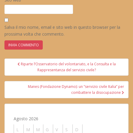
Salva il mio nome, email e sito web in questo browser per la
prossima volta che commento.
Navigazione
Riparte l’Osservatorio del volontariato, e la Consulta e la
articoli
Rappresentanza del servizio civile?
Manes (Fondazione Dynamo): un “servizio civile Italia” per
combattere la disocupazione
Agosto 2026
L
M
M
G
V
S
D