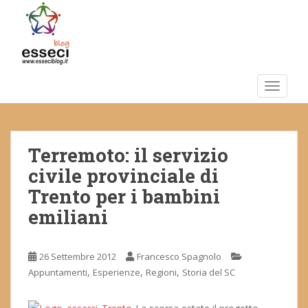
S
k
i
p
t
o
TOGGLE
m
a
i
Terremoto: il servizio
n
c
civile provinciale di
o
Trento per i bambini
n
emiliani
t
e
n
26 Settembre 2012
Francesco Spagnolo
t
,
,
,
Appuntamenti
Esperienze
Regioni
Storia del SC