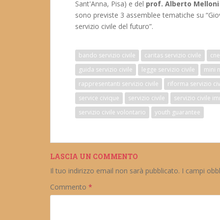
Sant'Anna, Pisa) e del
prof. Alberto Melloni
sono previste 3 assemblee tematiche su “Giovani
servizio civile del futuro”.
bando servizio civile
caritas servizio civile
cne
guida servizio civile
legge servizio civile
mini 
rappresentanti servizio civile
riforma servizio civ
service civique
servizio civile
servizio civile i
servizio civile volontario
youth guarantee
LASCIA UN COMMENTO
Il tuo indirizzo email non sarà pubblicato.
I campi obb
Commento
*