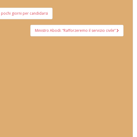
a pochi giorni per candidarsi
Ministro Abodi: “Rafforzeremo il servizio civile”