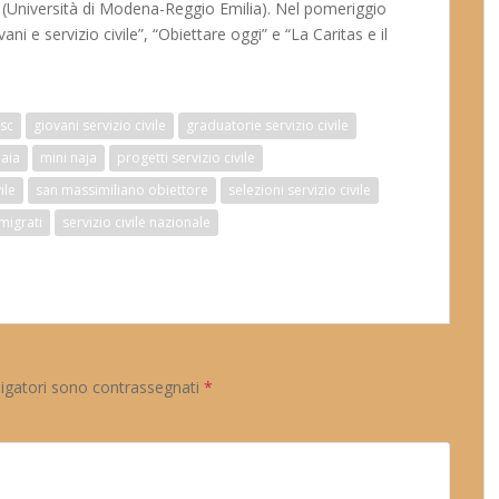
(Università di Modena-Reggio Emilia). Nel pomeriggio
 e servizio civile”, “Obiettare oggi” e “La Caritas e il
sc
giovani servizio civile
graduatorie servizio civile
naia
mini naja
progetti servizio civile
ile
san massimiliano obiettore
selezioni servizio civile
mmigrati
servizio civile nazionale
ligatori sono contrassegnati
*