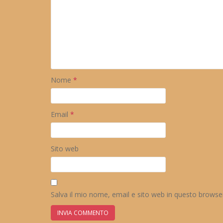
Nome
*
Email
*
Sito web
Salva il mio nome, email e sito web in questo brows