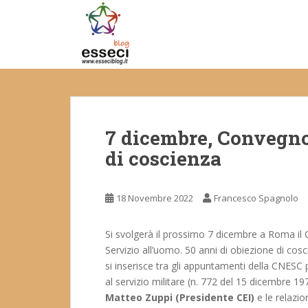
S
k
i
p
t
o
m
a
7 dicembre, Convegno 
i
n
di coscienza
c
o
n
18 Novembre 2022
Francesco Spagnolo
t
e
Si svolgerà il prossimo 7 dicembre a Roma il C
n
Servizio all’uomo. 50 anni di obiezione di coscie
t
si inserisce tra gli appuntamenti della CNESC p
al servizio militare (n. 772 del 15 dicembre 1972
Matteo Zuppi (Presidente CEI)
e le relazio