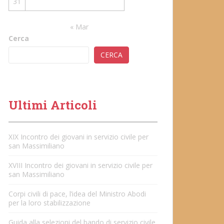
31
« Mar
Cerca
CERCA
Ultimi Articoli
XIX Incontro dei giovani in servizio civile per
san Massimiliano
XVIII Incontro dei giovani in servizio civile per
san Massimiliano
Corpi civili di pace, l’idea del Ministro Abodi
per la loro stabilizzazione
Guida alla selezioni del bando di servizio civile