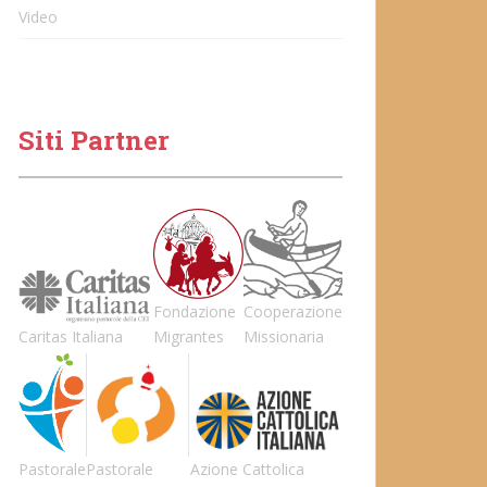
Video
Siti Partner
Fondazione
Cooperazione
Caritas Italiana
Migrantes
Missionaria
Pastorale
Pastorale
Azione Cattolica