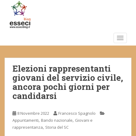
S
k
i
p
t
o
TOGGLE
m
a
i
Elezioni rappresentanti
n
c
giovani del servizio civile,
o
ancora pochi giorni per
n
candidarsi
t
e
n
8 Novembre 2022
Francesco Spagnolo
t
,
,
Appuntamenti
Bando nazionale
Giovani e
,
rappresentanza
Storia del SC