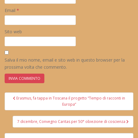
Email
*
Sito web
Salva il mio nome, email e sito web in questo browser per la
prossima volta che commento.
Navigazione
Erasmus, fa tappa in Toscana il progetto “Tempo di racconti in
articoli
Europa”
7 dicembre, Convegno Caritas per 50° obiezione di coscienza