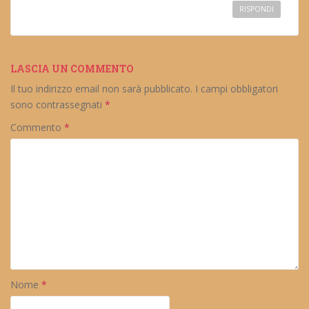
RISPONDI
LASCIA UN COMMENTO
Il tuo indirizzo email non sarà pubblicato.
I campi obbligatori
sono contrassegnati
*
Commento
*
Nome
*