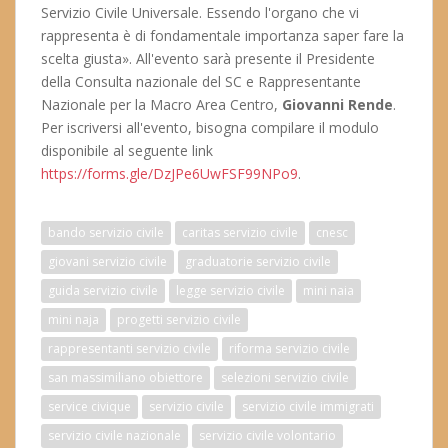
Servizio Civile Universale. Essendo l'organo che vi
rappresenta è di fondamentale importanza saper fare la
scelta giusta». All'evento sarà presente il Presidente
della Consulta nazionale del SC e Rappresentante
Nazionale per la Macro Area Centro,
Giovanni Rende
.
Per iscriversi all'evento, bisogna compilare il modulo
disponibile al seguente link
https://forms.gle/DzJPe6UwFSF99NPo9
.
bando servizio civile
caritas servizio civile
cnesc
giovani servizio civile
graduatorie servizio civile
guida servizio civile
legge servizio civile
mini naia
mini naja
progetti servizio civile
rappresentanti servizio civile
riforma servizio civile
san massimiliano obiettore
selezioni servizio civile
service civique
servizio civile
servizio civile immigrati
servizio civile nazionale
servizio civile volontario