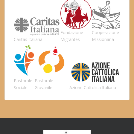
Fondazione
Cooperazione
Caritas Italiana
Migrantes
Missionaria
Pastorale
Pastorale
Sociale
Giovanile
Azione Cattolica Italiana