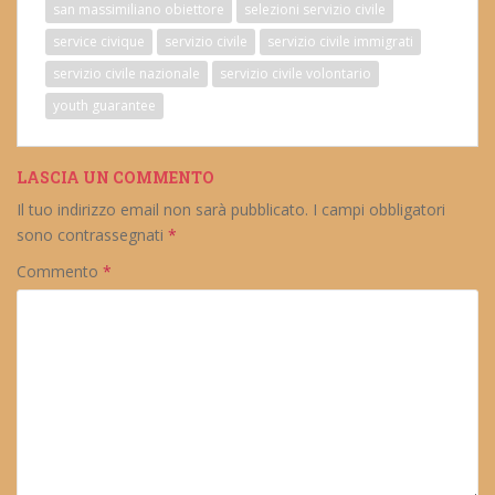
san massimiliano obiettore
selezioni servizio civile
service civique
servizio civile
servizio civile immigrati
servizio civile nazionale
servizio civile volontario
youth guarantee
LASCIA UN COMMENTO
Il tuo indirizzo email non sarà pubblicato.
I campi obbligatori
sono contrassegnati
*
Commento
*