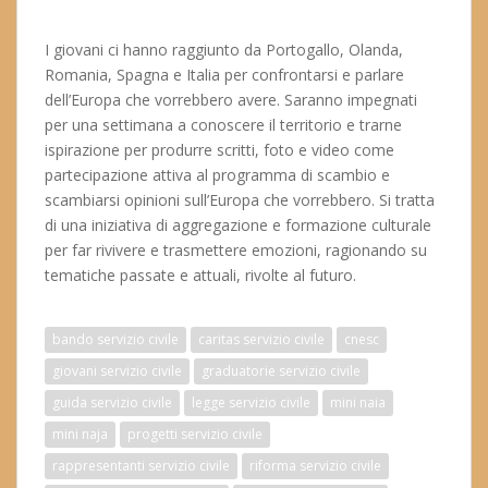
I giovani ci hanno raggiunto da Portogallo, Olanda,
Romania, Spagna e Italia per confrontarsi e parlare
dell’Europa che vorrebbero avere. Saranno impegnati
per una settimana a conoscere il territorio e trarne
ispirazione per produrre scritti, foto e video come
partecipazione attiva al programma di scambio e
scambiarsi opinioni sull’Europa che vorrebbero. Si tratta
di una iniziativa di aggregazione e formazione culturale
per far rivivere e trasmettere emozioni, ragionando su
tematiche passate e attuali, rivolte al futuro.
bando servizio civile
caritas servizio civile
cnesc
giovani servizio civile
graduatorie servizio civile
guida servizio civile
legge servizio civile
mini naia
mini naja
progetti servizio civile
rappresentanti servizio civile
riforma servizio civile