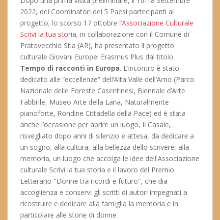
Dopo una prima visita preliminare, il 16-18 Settembre
2022, dei Coordinatori dei 5 Paesi partecipanti al
progetto, lo scorso 17 ottobre l’
Associazione Culturale
Scrivi la tua stori
a, in collaborazione con il Comune di
Pratovecchio Stia (AR), ha presentato il progetto
culturale Giovani Europei Erasmus Plus dal titolo
Tempo di racconti in Europa
. L’incontro è stato
dedicato alle “eccellenze” dell’Alta Valle dell’Arno (Parco
Nazionale delle Foreste Casentinesi, Biennale d’Arte
Fabbrile, Museo Arte della Lana, Naturalmente
pianoforte, Rondine Cittadella della Pace) ed è stata
anche l’occasione per aprire un luogo, Il Casale,
risvegliato dopo anni di silenzio e attesa, da dedicare a
un sogno, alla cultura, alla bellezza dello scrivere, alla
memoria, un luogo che accolga le idee dell'Associazione
culturale Scrivi la tua storia e il lavoro del Premio
Letterario "Donne tra ricordi e futuro", che dia
accoglienza e conservi gli scritti di autori impegnati a
ricostruire e dedicare alla famiglia la memoria e in
particolare alle storie di donne.