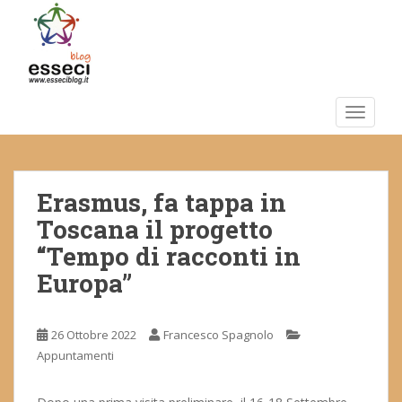
S
k
i
p
t
o
TOGGLE
m
a
i
Erasmus, fa tappa in
n
c
Toscana il progetto
o
“Tempo di racconti in
n
Europa”
t
e
n
26 Ottobre 2022
Francesco Spagnolo
t
Appuntamenti