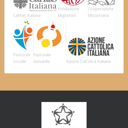
Fondazione
Cooperazione
Caritas Italiana
Migrantes
Missionaria
Pastorale
Pastorale
Sociale
Giovanile
Azione Cattolica Italiana