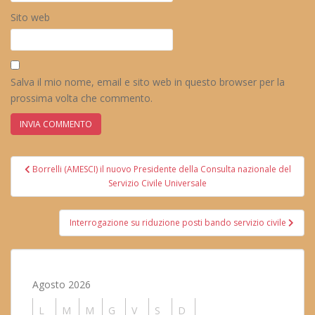
Sito web
Salva il mio nome, email e sito web in questo browser per la
prossima volta che commento.
Navigazione
Borrelli (AMESCI) il nuovo Presidente della Consulta nazionale del
articoli
Servizio Civile Universale
Interrogazione su riduzione posti bando servizio civile
Agosto 2026
L
M
M
G
V
S
D