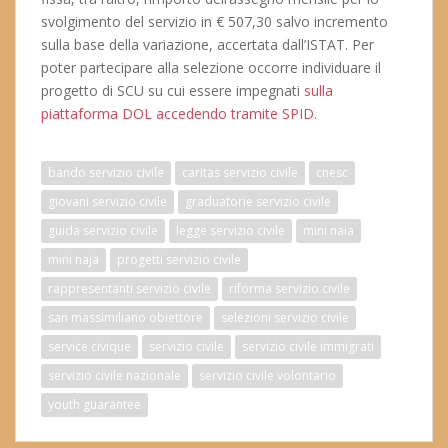
svolgimento del servizio in € 507,30 salvo incremento
sulla base della variazione, accertata dall’ISTAT. Per
poter partecipare alla selezione occorre individuare il
progetto di SCU su cui essere impegnati
sulla
piattaforma DOL accedendo tramite SPID
.
bando servizio civile
caritas servizio civile
cnesc
giovani servizio civile
graduatorie servizio civile
guida servizio civile
legge servizio civile
mini naia
mini naja
progetti servizio civile
rappresentanti servizio civile
riforma servizio civile
san massimiliano obiettore
selezioni servizio civile
service civique
servizio civile
servizio civile immigrati
servizio civile nazionale
servizio civile volontario
youth guarantee