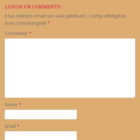
LASCIA UN COMMENTO
Il tuo indirizzo email non sarà pubblicato.
I campi obbligatori
sono contrassegnati
*
Commento
*
Nome
*
Email
*