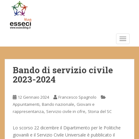
S
k
i
p
t
o
TOGGLE
m
a
i
Bando di servizio civile
n
c
2023-2024
o
n
t
12 Gennaio 2024
Francesco Spagnolo
e
,
,
Appuntamenti
Bando nazionale
Giovani e
n
,
,
rappresentanza
Servizio civile in cifre
Storia del SC
t
Lo scorso 22 dicembre il Dipartimento per le Politiche
giovanili e il Servizio Civile Universale è pubblicato il