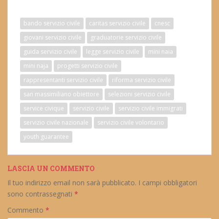
bando servizio civile
caritas servizio civile
cnesc
giovani servizio civile
graduatorie servizio civile
guida servizio civile
legge servizio civile
mini naia
mini naja
progetti servizio civile
rappresentanti servizio civile
riforma servizio civile
san massimiliano obiettore
selezioni servizio civile
service civique
servizio civile
servizio civile immigrati
servizio civile nazionale
servizio civile volontario
youth guarantee
LASCIA UN COMMENTO
Il tuo indirizzo email non sarà pubblicato.
I campi obbligatori
sono contrassegnati
*
Commento
*