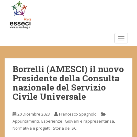
S
k
i
p
t
o
TOGGLE
m
a
i
Borrelli (AMESCI) il nuovo
n
c
Presidente della Consulta
o
nazionale del Servizio
n
Civile Universale
t
e
n
20 Dicembre 2023
Francesco Spagnolo
t
,
,
,
Appuntamenti
Esperienze
Giovani e rappresentanza
,
Normativa e progetti
Storia del SC