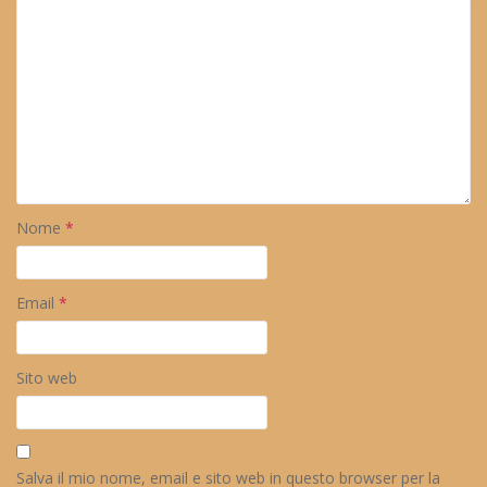
Nome
*
Email
*
Sito web
Salva il mio nome, email e sito web in questo browser per la