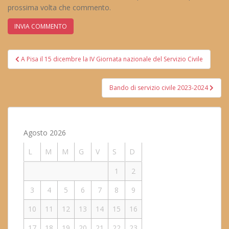
prossima volta che commento.
Navigazione
A Pisa il 15 dicembre la IV Giornata nazionale del Servizio Civile
articoli
Bando di servizio civile 2023-2024
Agosto 2026
L
M
M
G
V
S
D
1
2
3
4
5
6
7
8
9
10
11
12
13
14
15
16
17
18
19
20
21
22
23