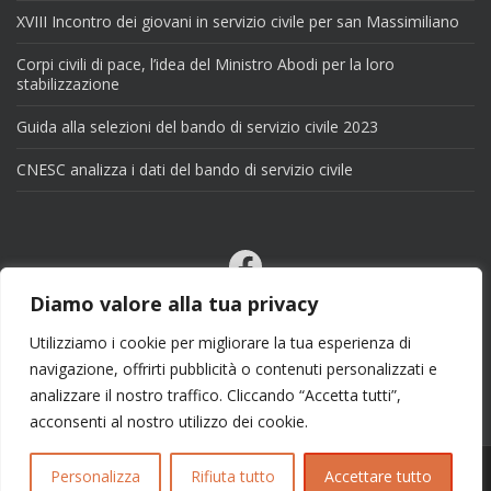
XVIII Incontro dei giovani in servizio civile per san Massimiliano
Corpi civili di pace, l’idea del Ministro Abodi per la loro
stabilizzazione
Guida alla selezioni del bando di servizio civile 2023
CNESC analizza i dati del bando di servizio civile
Facebook
Email
Diamo valore alla tua privacy
X
Utilizziamo i cookie per migliorare la tua esperienza di
navigazione, offrirti pubblicità o contenuti personalizzati e
analizzare il nostro traffico. Cliccando “Accetta tutti”,
acconsenti al nostro utilizzo dei cookie.
Personalizza
Rifiuta tutto
Accettare tutto
Copyright 2025 | info@esseciblog.it | Tema per
Colorlib
Disegnato da