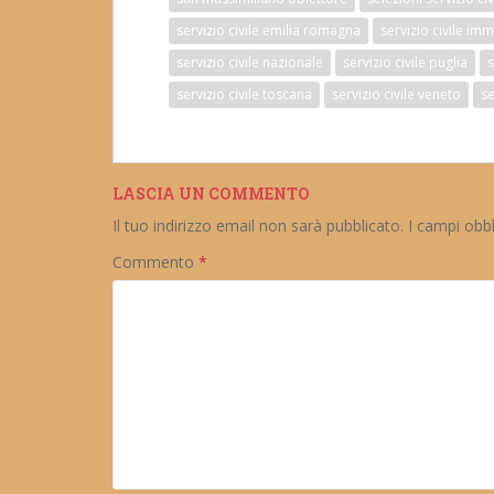
servizio civile emilia romagna
servizio civile imm
servizio civile nazionale
servizio civile puglia
s
servizio civile toscana
servizio civile veneto
se
LASCIA UN COMMENTO
Il tuo indirizzo email non sarà pubblicato.
I campi obb
Commento
*