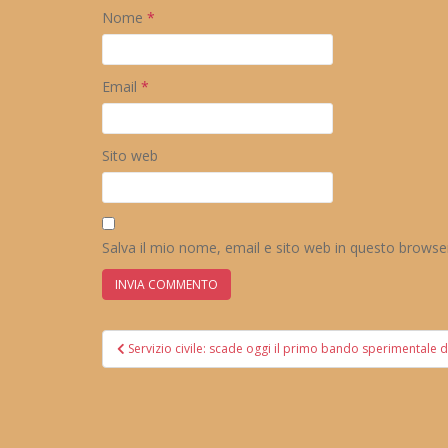
Nome
*
Email
*
Sito web
Salva il mio nome, email e sito web in questo brows
Navigazione
Servizio civile: scade oggi il primo bando sperimentale di
articoli