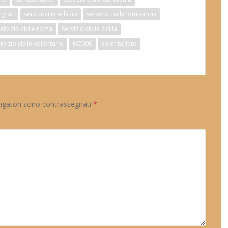
igrati
servizio civile lazio
servizio civile lombardia
ervizio civile roma
servizio civile sicilia
rvizio civile volontario
tv2000
volontariato
ligatori sono contrassegnati
*