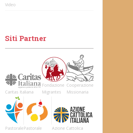
Video
Siti Partner
Fondazione
Cooperazione
Caritas Italiana
Migrantes
Missionaria
Pastorale
Pastorale
Azione Cattolica