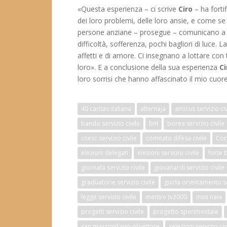
«Questa esperienza – ci scrive
Ciro
– ha forti
dei loro problemi, delle loro ansie, e come s
persone anziane – prosegue – comunicano a no
difficoltà, sofferenza, pochi bagliori di luce. 
affetti e di amore. Ci insegnano a lottare con
loro». E a conclusione della sua esperienza
Ci
loro sorrisi che hanno affascinato il mio cuore
40 caritas italiana
alternaja
amicus servizio civ
bando servizio civile
bnl
borea servizio civile
cnesc servizio civile
comitato difesa civile
Cor
elezioni delegati
elezioni servizio civile
forte 
giornata servizio civile
giovanardi servizio civile
graduatorie servizio civile
guida orientamento ser
legge servizio civile
mentre tv2000
mini naia
progetti servizio civile
progetto sperimentale
san massimiliano obiettore
selezioni servizio civ