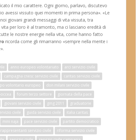
ficato il mio carattere. Ogni giorno, parlavo, discutevo
e io avessi vissuto quei momenti in prima persona». «Le
i giovani grandi messaggi di vita vissuta, tra
La vita per loro è al tramonto, ma ci lasciano eredità di
 tutte le nostre energie nella vita, come hanno fatto
ro
ricorda come gli rimarranno «sempre nella mente i
».
ile
anno europeo volontariato
arci servizio civile
campagna cnesc servizio civile
caritas servizio civile
po volontario europeo
don milani servizio civile
boccea
forum terzo settore
giornata della pace
giovani servizio civile
gmg 2011
graduatorie
vizio civile
guida servizio civile
italia caritas
mini naja
pace servizio civile
partito democratico
rappresentanti servizio civile
riforma servizio civile
ile
servizio civile
servizio civile campania