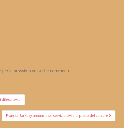
er per la prossima volta che commento.
 difesa civile
Francia: Sarkozy annuncia un servizio civile al posto del carcere