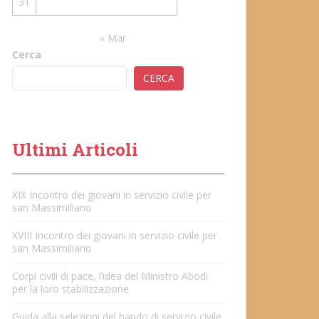
31
« Mar
Cerca
CERCA
Ultimi Articoli
XIX Incontro dei giovani in servizio civile per
san Massimiliano
XVIII Incontro dei giovani in servizio civile per
san Massimiliano
Corpi civili di pace, l’idea del Ministro Abodi
per la loro stabilizzazione
Guida alla selezioni del bando di servizio civile