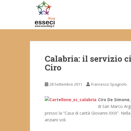
S
k
i
p
t
o
m
a
Calabria: il servizio c
i
n
Ciro
c
o
n
28 Settembre 2011
Francesco Spagnolo
t
e
Ciro De Simone
n
di San Marco Arg
t
presso la “Casa di carità Giovanni XXIII". Nell
anziani soli.