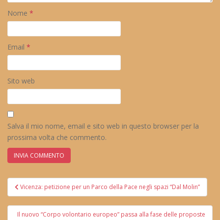
Nome
*
Email
*
Sito web
Salva il mio nome, email e sito web in questo browser per la
prossima volta che commento.
Navigazione
Vicenza: petizione per un Parco della Pace negli spazi “Dal Molin”
articoli
Il nuovo “Corpo volontario europeo” passa alla fase delle proposte