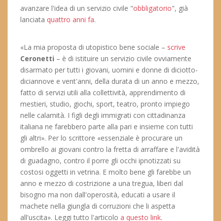
avanzare l'idea di un servizio civile "
obbligatorio
", già
lanciata
quattro anni fa
.
«La mia proposta di utopistico bene sociale –
scrive
Ceronetti
– è di istituire un servizio civile ovviamente
disarmato per tutti i giovani, uomini e donne di diciotto-
diciannove e vent'anni, della durata di un anno e mezzo,
fatto di servizi utili alla collettività, apprendimento di
mestieri, studio, giochi, sport, teatro, pronto impiego
nelle calamità. I figli degli immigrati con cittadinanza
italiana ne farebbero parte alla pari e insieme con tutti
gli altri». Per lo scrittore «essenziale è procurare un
ombrello ai giovani contro la fretta di arraffare e l'avidità
di guadagno, contro il porre gli occhi ipnotizzati su
costosi oggetti in vetrina. E molto bene gli farebbe un
anno e mezzo di costrizione a una tregua, liberi dal
bisogno ma non dall'operosità, educati a usare il
machete nella giungla di corruzioni che li aspetta
all'uscita». Leggi tutto l'articolo
a questo link
.