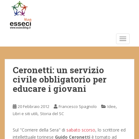
S
k
i
p
t
o
TOGGLE
m
a
i
Ceronetti: un servizio
n
c
civile obbligatorio per
o
educare i giovani
n
t
e
,
20 Febbraio 2012
Francesco Spagnolo
Idee
n
,
Libri e siti utili
Storia del SC
t
Sul "Corriere della Sera" di
sabato scorso
, lo scrittore ed
intellettuale torinese
Guido Ceronetti
è tornato ad