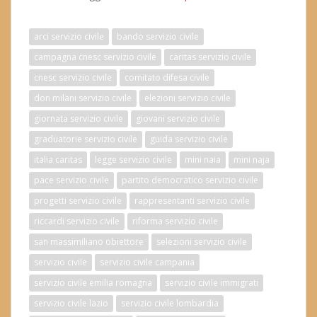
arci servizio civile
bando servizio civile
campagna cnesc servizio civile
caritas servizio civile
cnesc servizio civile
comitato difesa civile
don milani servizio civile
elezioni servizio civile
giornata servizio civile
giovani servizio civile
graduatorie servizio civile
guida servizio civile
italia caritas
legge servizio civile
mini naia
mini naja
pace servizio civile
partito democratico servizio civile
progetti servizio civile
rappresentanti servizio civile
riccardi servizio civile
riforma servizio civile
san massimiliano obiettore
selezioni servizio civile
servizio civile
servizio civile campania
servizio civile emilia romagna
servizio civile immigrati
servizio civile lazio
servizio civile lombardia