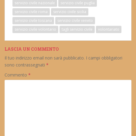
servizio civile nazionale
servizio civile puglia
servizio civile roma
servizio civile sicilia
servizio civile toscana
servizio civile veneto
servizio civile volontario
tagli servizio civile
volontariato
LASCIA UN COMMENTO
Il tuo indirizzo email non sarà pubblicato.
I campi obbligatori
sono contrassegnati
*
Commento
*