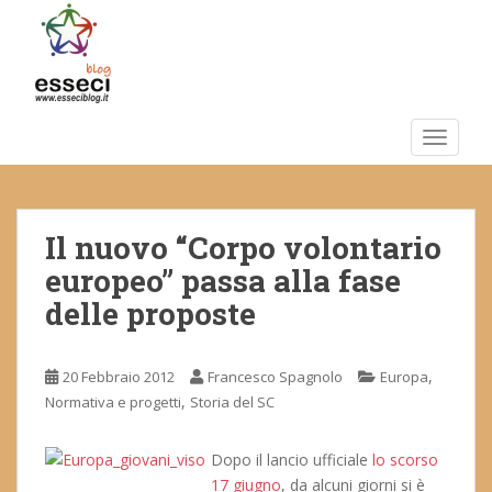
S
k
i
p
t
o
TOGGLE
m
a
i
Il nuovo “Corpo volontario
n
c
europeo” passa alla fase
o
delle proposte
n
t
e
,
20 Febbraio 2012
Francesco Spagnolo
Europa
n
,
Normativa e progetti
Storia del SC
t
Dopo il lancio ufficiale
lo scorso
17 giugno
, da alcuni giorni si è