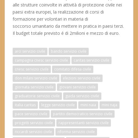
alle strutture coinvolte in attività di protezione civile nei
paesi extra europei, la realizzazione di corsi di
formazione per volontari in materia di
soccorso umanitario da mettere in pratica in paesi terzi.
Il budget totale previsto é di 2milioni e mezzo di euro.
arci servizio civile
bando servizio civile
campagna cnesc servizio civile
caritas servizio civile
cnesc servizio civile
comitato difesa civile
don milani servizio civile
elezioni servizio civile
giornata servizio civile
giovani servizio civile
graduatorie servizio civile
guida servizio civile
italia caritas
legge servizio civile
mini naia
mini naja
pace servizio civile
partito democratico servizio civile
progetti servizio civile
rappresentanti servizio civile
riccardi servizio civile
riforma servizio civile