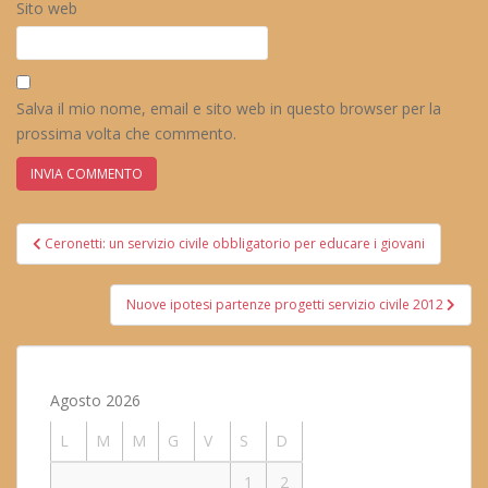
Sito web
Salva il mio nome, email e sito web in questo browser per la
prossima volta che commento.
Navigazione
Ceronetti: un servizio civile obbligatorio per educare i giovani
articoli
Nuove ipotesi partenze progetti servizio civile 2012
Agosto 2026
L
M
M
G
V
S
D
1
2