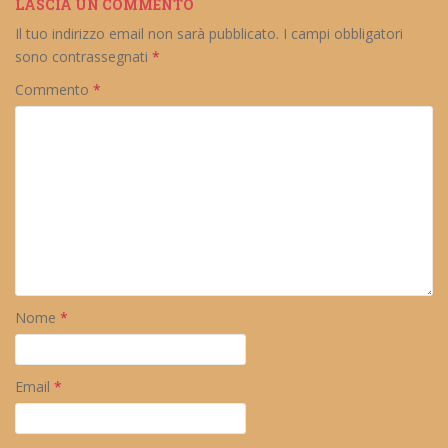
LASCIA UN COMMENTO
Il tuo indirizzo email non sarà pubblicato.
I campi obbligatori
sono contrassegnati
*
Commento
*
Nome
*
Email
*