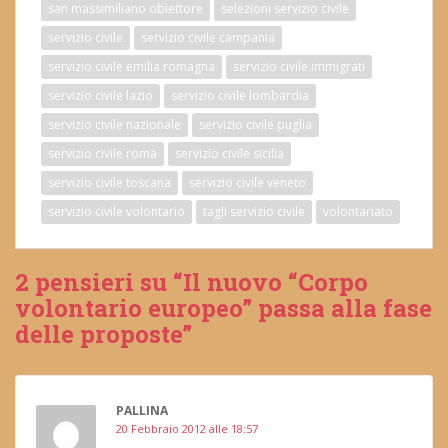
san massimiliano obiettore
selezioni servizio civile
servizio civile
servizio civile campania
servizio civile emilia romagna
servizio civile immigrati
servizio civile lazio
servizio civile lombardia
servizio civile nazionale
servizio civile puglia
servizio civile roma
servizio civile sicilia
servizio civile toscana
servizio civile veneto
servizio civile volontario
tagli servizio civile
volontariato
2 pensieri su “Il nuovo “Corpo
volontario europeo” passa alla fase
delle proposte”
PALLINA
20 Febbraio 2012 alle 18:57