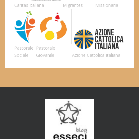
Caritas Italiana
Migrantes
Missionaria
Pastorale
Pastorale
Sociale
Giovanile
Azione Cattolica Italiana