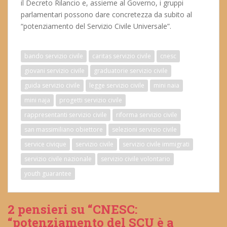
il Decreto Rilancio e, assieme al Governo, i gruppi
parlamentari possono dare concretezza da subito al
“potenziamento del Servizio Civile Universale”.
bando servizio civile
caritas servizio civile
cnesc
giovani servizio civile
graduatorie servizio civile
guida servizio civile
legge servizio civile
mini naia
mini naja
progetti servizio civile
rappresentanti servizio civile
riforma servizio civile
san massimiliano obiettore
selezioni servizio civile
service civique
servizio civile
servizio civile immigrati
servizio civile nazionale
servizio civile volontario
youth guarantee
2 pensieri su “CNESC:
“potenziamento del SCU è a