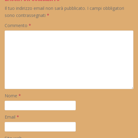
Il tuo indirizzo email non sarà pubblicato.
I campi obbligatori
sono contrassegnati
*
Commento
*
Nome
*
Email
*