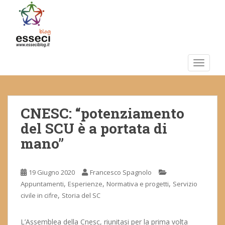
S
k
i
p
t
o
TOGGLE
m
a
i
CNESC: “potenziamento
n
c
del SCU è a portata di
o
mano”
n
t
e
19 Giugno 2020
Francesco Spagnolo
n
,
,
,
Appuntamenti
Esperienze
Normativa e progetti
Servizio
t
,
civile in cifre
Storia del SC
L’Assemblea della Cnesc, riunitasi per la prima volta