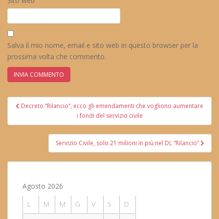
Sito web
Salva il mio nome, email e sito web in questo browser per la
prossima volta che commento.
Navigazione
Decreto “Rilancio”, ecco gli emendamenti che vogliono aumentare
articoli
i fondi del servizio civile
Servizio Civile, solo 21 milioni in più nel DL “Rilancio”
Agosto 2026
L
M
M
G
V
S
D