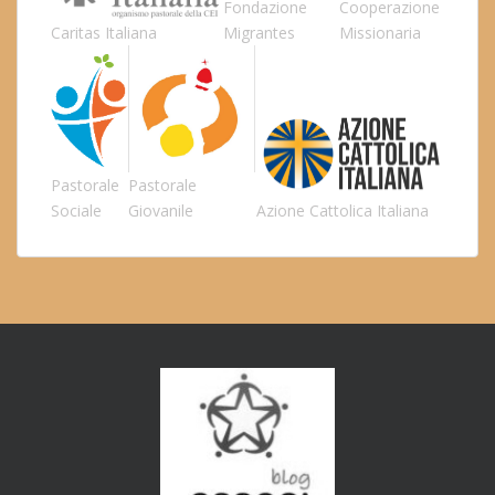
Fondazione
Cooperazione
Caritas Italiana
Migrantes
Missionaria
Pastorale
Pastorale
Sociale
Giovanile
Azione Cattolica Italiana