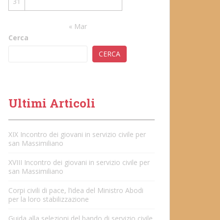
31
« Mar
Cerca
CERCA
Ultimi Articoli
XIX Incontro dei giovani in servizio civile per
san Massimiliano
XVIII Incontro dei giovani in servizio civile per
san Massimiliano
Corpi civili di pace, l’idea del Ministro Abodi
per la loro stabilizzazione
Guida alla selezioni del bando di servizio civile