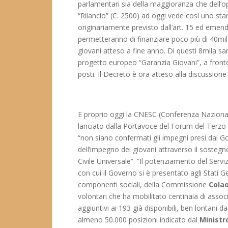
parlamentari sia della maggioranza che dell’o
“Rilancio” (C. 2500) ad oggi vede così uno sta
originariamente previsto dall’art. 15 ed emend
permetteranno di finanziare poco più di 40mila
giovani atteso a fine anno. Di questi 8mila sa
progetto europeo “Garanzia Giovani”, a fronte 
posti. Il Decreto è ora atteso alla discussione
E proprio oggi la CNESC (Conferenza Nazionale E
lanciato dalla Portavoce del Forum del Terzo 
“non siano confermati gli impegni presi dal G
dell’impegno dei giovani attraverso il sostegno
Civile Universale”. “Il potenziamento del Servizi
con cui il Governo si è presentato agli Stati G
componenti sociali, della Commissione
Cola
volontari che ha mobilitato centinaia di asso
aggiuntivi ai 193 già disponibili, ben lontani 
almeno 50.000 posizioni indicato dal
Ministr