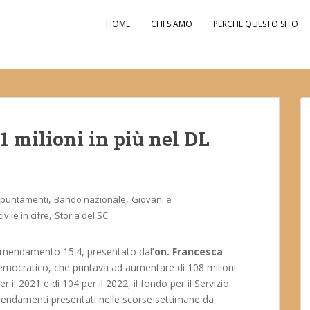
HOME
CHI SIAMO
PERCHÈ QUESTO SITO
21 milioni in più nel DL
,
,
puntamenti
Bando nazionale
Giovani e
,
ivile in cifre
Storia del SC
’emendamento 15.4, presentato dal
’on. Francesca
 Democratico, che puntava ad aumentare di 108 milioni
er il 2021 e di 104 per il 2022, il fondo per il Servizio
 emendamenti presentati nelle scorse settimane da