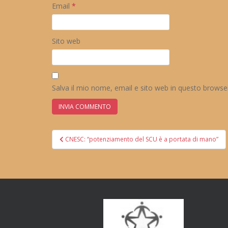
Email
*
Sito web
Salva il mio nome, email e sito web in questo brows
Navigazione
CNESC: “potenziamento del SCU è a portata di mano”
articoli