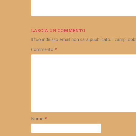
LASCIA UN COMMENTO
Il tuo indirizzo email non sarà pubblicato.
I campi obb
Commento
*
Nome
*