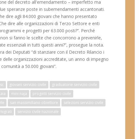
sione del decreto all'emendamento – imperfetto ma
residue speranze poste in subemendamenti accantonati.
he dire agli 84.000 giovani che hanno presentato
e dire alle organizzazioni di Terzo Settore e enti
programmi e progetti per 63.000 posti?”. Perché
, non si fanno le scelte che concorrono a prevenirle,
te essenziali in tutti questi anni?”, prosegue la nota.
 dei Deputati “di stanziare con il Decreto Rilancio i
one delle organizzazioni accreditate, un anno di impegno
e comunità a 50.000 giovani”.
sc
giovani servizio civile
graduatorie servizio civile
naia
mini naja
progetti servizio civile
ile
san massimiliano obiettore
selezioni servizio civile
mmigrati
servizio civile nazionale