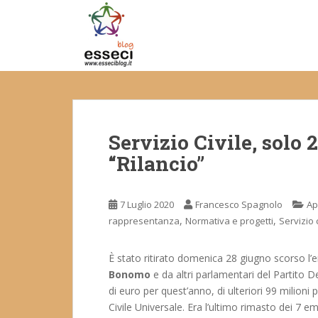
S
k
i
p
t
o
m
a
Servizio Civile, solo 
i
n
“Rilancio”
c
o
n
7 Luglio 2020
Francesco Spagnolo
Ap
t
,
,
rappresentanza
Normativa e progetti
Servizio c
e
n
È stato ritirato domenica 28 giugno scorso l
t
Bonomo
e da altri parlamentari del Partito
di euro per quest’anno, di ulteriori 99 milioni p
Civile Universale. Era l’ultimo rimasto dei 7