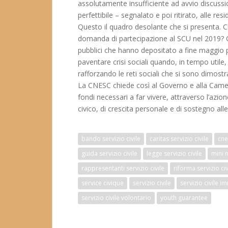
assolutamente insufficiente ad avvio discus
perfettibile – segnalato e poi ritirato, alle 
Questo il quadro desolante che si presenta. C
domanda di partecipazione al SCU nel 2019? Ch
pubblici che hanno depositato a fine maggio 
paventare crisi sociali quando, in tempo utile
rafforzando le reti sociali che si sono dimostra
La CNESC chiede così al Governo e alla Camera
fondi necessari a far vivere, attraverso l’azi
civico, di crescita personale e di sostegno all
bando servizio civile
caritas servizio civile
cne
guida servizio civile
legge servizio civile
mini 
rappresentanti servizio civile
riforma servizio civ
service civique
servizio civile
servizio civile i
servizio civile volontario
youth guarantee