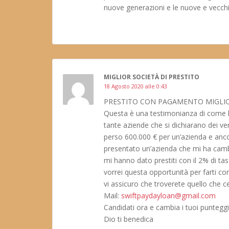
nuove generazioni e le nuove e vecchie 
MIGLIOR SOCIETÀ DI PRESTITO
18 Agosto 2020 alle 0:43
PRESTITO CON PAGAMENTO MIGLIOR
Questa è una testimonianza di come h
tante aziende che si dichiarano dei veri
perso 600.000 € per un’azienda e an
presentato un’azienda che mi ha camb
mi hanno dato prestiti con il 2% di ta
vorrei questa opportunità per farti
vi assicuro che troverete quello che cer
Mail:
swiftpaydayloan@gmail.com
Candidati ora e cambia i tuoi punteggi
Dio ti benedica