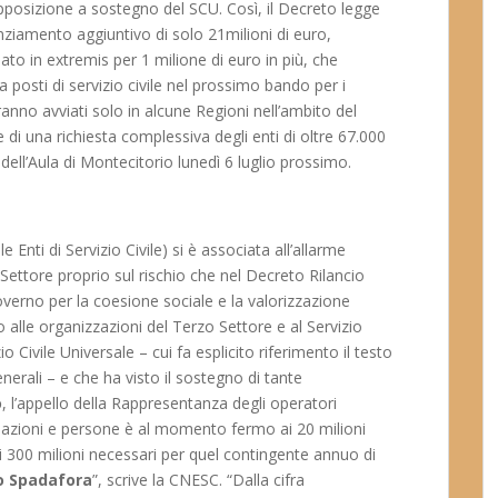
pposizione a sostegno del SCU. Così, il Decreto legge
nziamento aggiuntivo di solo 21milioni di euro,
ato in extremis per 1 milione di euro in più, che
 posti di servizio civile nel prossimo bando per i
ranno avviati solo in alcune Regioni nell’ambito del
di una richiesta complessiva degli enti di oltre 67.000
 dell’Aula di Montecitorio lunedì 6 luglio prossimo.
nti di Servizio Civile) si è associata all’allarme
Settore proprio sul rischio che nel Decreto Rilancio
overno per la coesione sociale e la valorizzazione
 alle organizzazioni del Terzo Settore e al Servizio
o Civile Universale – cui fa esplicito riferimento il testo
enerali – e che ha visto il sostegno di tante
o
, l’appello della Rappresentanza degli operatori
ciazioni e persone è al momento fermo ai 20 milioni
dai 300 milioni necessari per quel contingente annuo di
o Spadafora
”, scrive la CNESC. “Dalla cifra