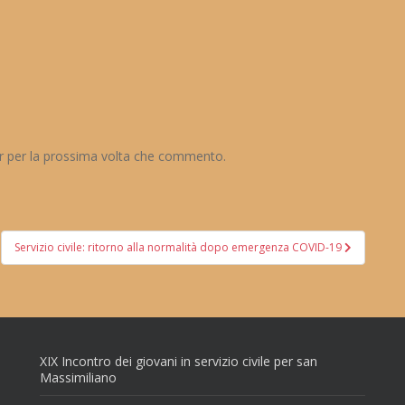
er per la prossima volta che commento.
Servizio civile: ritorno alla normalità dopo emergenza COVID-19
XIX Incontro dei giovani in servizio civile per san
Massimiliano