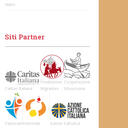
Video
Siti Partner
Fondazione
Cooperazione
Caritas Italiana
Migrantes
Missionaria
Pastorale
Pastorale
Azione Cattolica