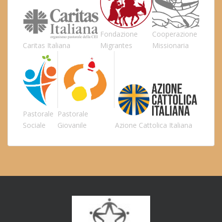
Fondazione
Cooperazione
Caritas Italiana
Migrantes
Missionaria
Pastorale
Pastorale
Sociale
Giovanile
Azione Cattolica Italiana