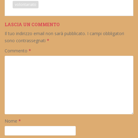
volontariato
LASCIA UN COMMENTO
Il tuo indirizzo email non sarà pubblicato.
I campi obbligatori
sono contrassegnati
*
Commento
*
Nome
*