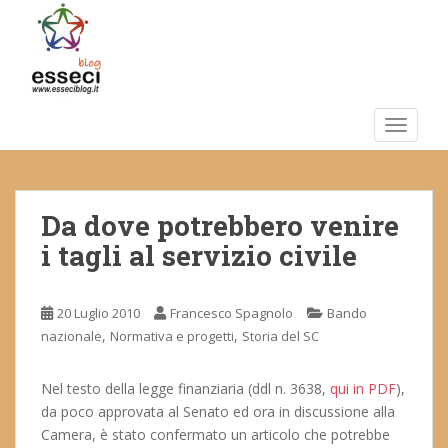
S
k
i
p
t
o
TOGGLE
m
a
i
Da dove potrebbero venire
n
c
i tagli al servizio civile
o
n
t
20 Luglio 2010
Francesco Spagnolo
Bando
e
,
,
nazionale
Normativa e progetti
Storia del SC
n
t
Nel testo della legge finanziaria (ddl n. 3638,
qui in PDF
),
da poco approvata al Senato ed ora in discussione alla
Camera, è stato confermato un articolo che potrebbe