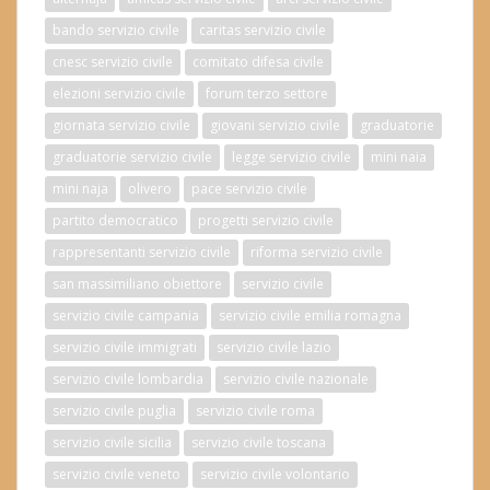
bando servizio civile
caritas servizio civile
cnesc servizio civile
comitato difesa civile
elezioni servizio civile
forum terzo settore
giornata servizio civile
giovani servizio civile
graduatorie
graduatorie servizio civile
legge servizio civile
mini naia
mini naja
olivero
pace servizio civile
partito democratico
progetti servizio civile
rappresentanti servizio civile
riforma servizio civile
san massimiliano obiettore
servizio civile
servizio civile campania
servizio civile emilia romagna
servizio civile immigrati
servizio civile lazio
servizio civile lombardia
servizio civile nazionale
servizio civile puglia
servizio civile roma
servizio civile sicilia
servizio civile toscana
servizio civile veneto
servizio civile volontario