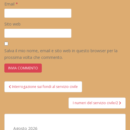
Email
*
Sito web
Salva il mio nome, email e sito web in questo browser per la
prossima volta che commento.
Navigazione
Interrogazione sui fondi al servizio civile
articoli
I numeri del servizio civile/2
Agosto 2026