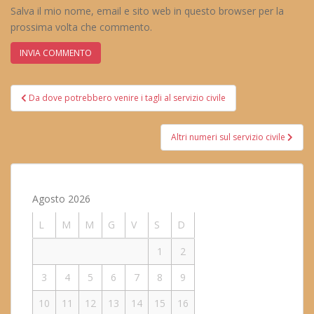
Salva il mio nome, email e sito web in questo browser per la
prossima volta che commento.
Navigazione
Da dove potrebbero venire i tagli al servizio civile
articoli
Altri numeri sul servizio civile
Agosto 2026
L
M
M
G
V
S
D
1
2
3
4
5
6
7
8
9
10
11
12
13
14
15
16