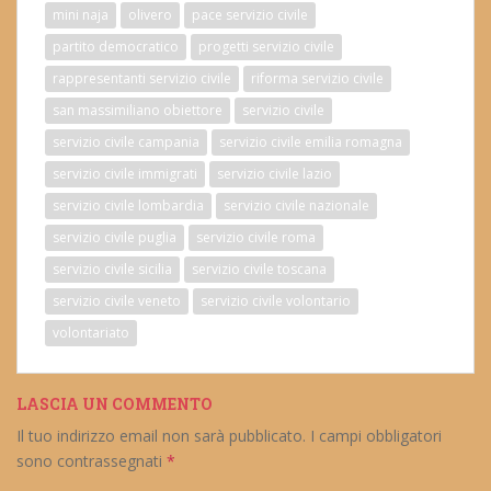
mini naja
olivero
pace servizio civile
partito democratico
progetti servizio civile
rappresentanti servizio civile
riforma servizio civile
san massimiliano obiettore
servizio civile
servizio civile campania
servizio civile emilia romagna
servizio civile immigrati
servizio civile lazio
servizio civile lombardia
servizio civile nazionale
servizio civile puglia
servizio civile roma
servizio civile sicilia
servizio civile toscana
servizio civile veneto
servizio civile volontario
volontariato
LASCIA UN COMMENTO
Il tuo indirizzo email non sarà pubblicato.
I campi obbligatori
sono contrassegnati
*