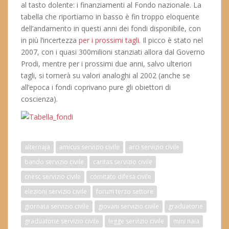
al tasto dolente: i finanziamenti al Fondo nazionale. La
tabella che riportiamo in basso è fin troppo eloquente
dell’andamento in questi anni dei fondi disponibile, con
in più l’incertezza
per i prossimi tagli
. Il picco è stato nel
2007, con i quasi 300milioni stanziati allora dal Governo
Prodi, mentre per i prossimi due anni, salvo ulteriori
tagli, si tornerà su valori analoghi al 2002 (anche se
all’epoca i fondi coprivano pure gli obiettori di
coscienza).
alternaja
amicus servizio civile
arci servizio civile
bando servizio civile
caritas servizio civile
cnesc servizio civile
comitato difesa civile
elezioni servizio civile
forum terzo settore
giornata servizio civile
giovani servizio civile
graduatorie
graduatorie servizio civile
legge servizio civile
mini naia