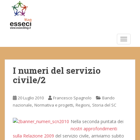
S
k
i
p
t
o
TOGGLE
m
a
i
I numeri del servizio
n
c
civile/2
o
n
t
20 Luglio 2010
Francesco Spagnolo
Bando
e
,
,
,
nazionale
Normativa e progetti
Regioni
Storia del SC
n
t
Nella seconda puntata dei
nostri approfondimenti
sulla Relazione 2009
del servizio civile, arriviamo subito