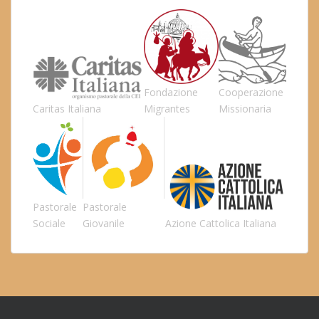
Fondazione
Cooperazione
Caritas Italiana
Migrantes
Missionaria
Pastorale
Pastorale
Sociale
Giovanile
Azione Cattolica Italiana