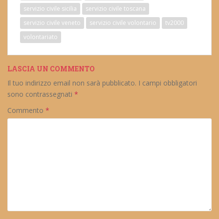
servizio civile sicilia
servizio civile toscana
servizio civile veneto
servizio civile volontario
tv2000
volontariato
LASCIA UN COMMENTO
Il tuo indirizzo email non sarà pubblicato.
I campi obbligatori
sono contrassegnati
*
Commento
*