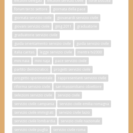
elezioni delegati
elezioni servizio civile
forte boccea
forum terzo settore
giornata della pace
giornata servizio civile
giovanardi servizio civile
giovani servizio civile
gmg 2011
graduatorie
graduatorie servizio civile
guida orientamento servizio civile
guida servizio civile
italia caritas
legge servizio civile
mentre tv2000
mini naia
mini naja
pace servizio civile
partito democratico
progetti servizio civile
progetto sperimentale
rappresentanti servizio civile
riforma servizio civile
san massimiliano obiettore
selezioni servizio civile
servizio civile
servizio civile campania
servizio civile emilia romagna
servizio civile immigrati
servizio civile lazio
servizio civile lombardia
servizio civile nazionale
servizio civile puglia
servizio civile roma