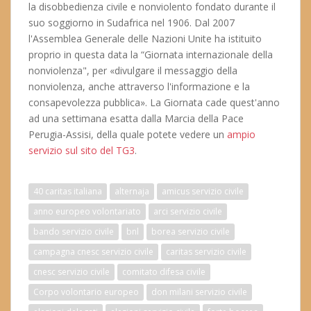
la disobbedienza civile e nonviolento fondato durante il
suo soggiorno in Sudafrica nel 1906. Dal 2007
l'Assemblea Generale delle Nazioni Unite ha istituito
proprio in questa data la “Giornata internazionale della
nonviolenza", per «divulgare il messaggio della
nonviolenza, anche attraverso l'informazione e la
consapevolezza pubblica». La Giornata cade quest'anno
ad una settimana esatta dalla Marcia della Pace
Perugia-Assisi, della quale potete vedere un
ampio
servizio sul sito del TG3
.
40 caritas italiana
alternaja
amicus servizio civile
anno europeo volontariato
arci servizio civile
bando servizio civile
bnl
borea servizio civile
campagna cnesc servizio civile
caritas servizio civile
cnesc servizio civile
comitato difesa civile
Corpo volontario europeo
don milani servizio civile