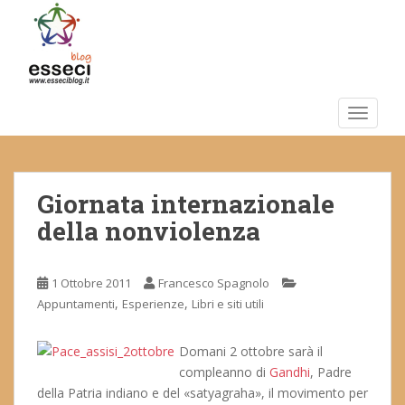
S
k
i
p
t
o
TOGGLE
m
a
i
Giornata internazionale
n
c
della nonviolenza
o
n
t
1 Ottobre 2011
Francesco Spagnolo
e
,
,
Appuntamenti
Esperienze
Libri e siti utili
n
t
Domani 2 ottobre sarà il
compleanno di
Gandhi
, Padre
della Patria indiano e del «satyagraha», il movimento per