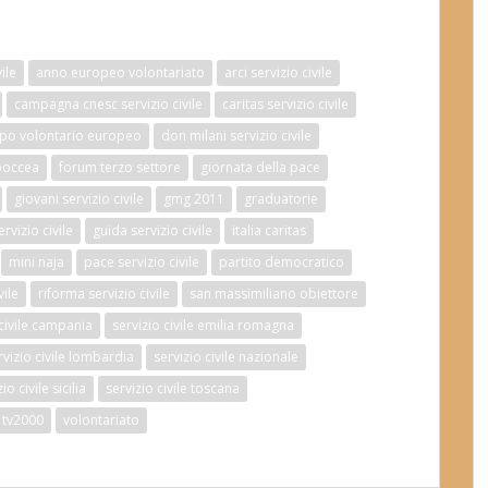
ile
anno europeo volontariato
arci servizio civile
campagna cnesc servizio civile
caritas servizio civile
po volontario europeo
don milani servizio civile
boccea
forum terzo settore
giornata della pace
giovani servizio civile
gmg 2011
graduatorie
vizio civile
guida servizio civile
italia caritas
mini naja
pace servizio civile
partito democratico
vile
riforma servizio civile
san massimiliano obiettore
 civile campania
servizio civile emilia romagna
rvizio civile lombardia
servizio civile nazionale
io civile sicilia
servizio civile toscana
tv2000
volontariato