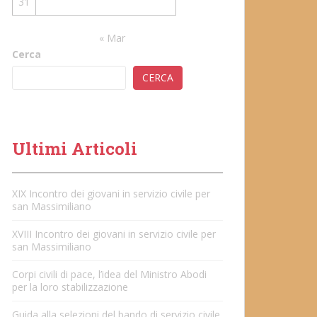
31
« Mar
Cerca
CERCA
Ultimi Articoli
XIX Incontro dei giovani in servizio civile per
san Massimiliano
XVIII Incontro dei giovani in servizio civile per
san Massimiliano
Corpi civili di pace, l’idea del Ministro Abodi
per la loro stabilizzazione
Guida alla selezioni del bando di servizio civile