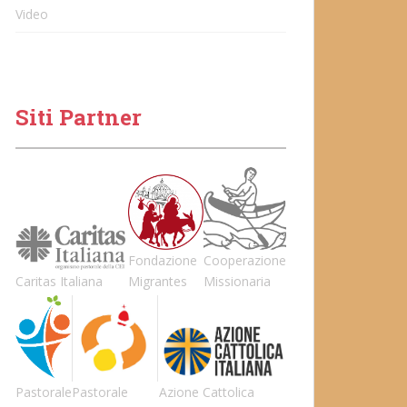
Video
Siti Partner
Fondazione
Cooperazione
Caritas Italiana
Migrantes
Missionaria
Pastorale
Pastorale
Azione Cattolica