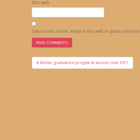
Sito web
Salva il mio nome, email e sito web in questo brows
Navigazione
Molise: graduatorie progetti di servizio civile 2011
articoli