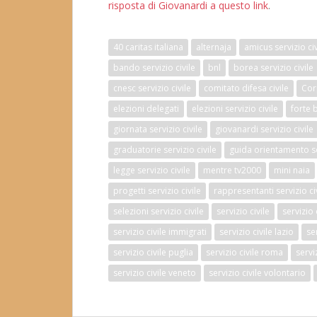
risposta di Giovanardi a questo link
.
40 caritas italiana
alternaja
amicus servizio civ
bando servizio civile
bnl
borea servizio civile
cnesc servizio civile
comitato difesa civile
Cor
elezioni delegati
elezioni servizio civile
forte 
giornata servizio civile
giovanardi servizio civile
graduatorie servizio civile
guida orientamento ser
legge servizio civile
mentre tv2000
mini naia
progetti servizio civile
rappresentanti servizio ci
selezioni servizio civile
servizio civile
servizio
servizio civile immigrati
servizio civile lazio
se
servizio civile puglia
servizio civile roma
serviz
servizio civile veneto
servizio civile volontario