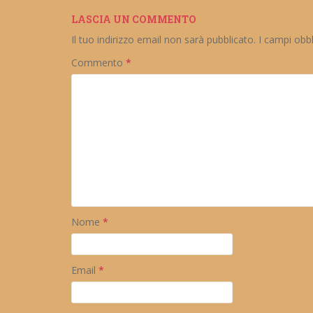
LASCIA UN COMMENTO
Il tuo indirizzo email non sarà pubblicato.
I campi obb
Commento
*
Nome
*
Email
*