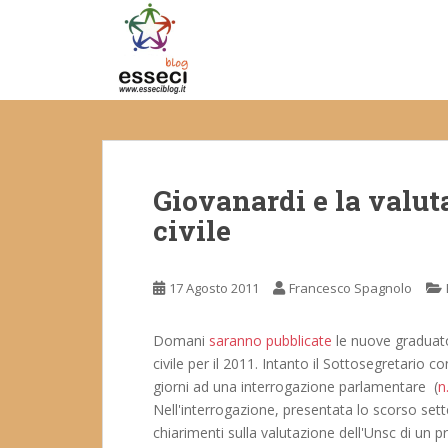
S
k
i
p
t
o
m
a
Giovanardi e la valut
i
n
civile
c
o
n
17 Agosto 2011
Francesco Spagnolo
t
e
Domani
saranno pubblicate
le nuove graduator
n
civile per il 2011. Intanto il Sottosegretario c
t
giorni ad una interrogazione parlamentare (
n
Nell'interrogazione, presentata lo scorso sett
chiarimenti sulla valutazione dell'Unsc di un