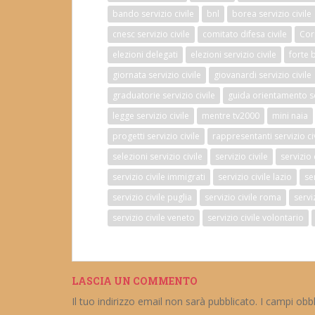
bando servizio civile
bnl
borea servizio civile
cnesc servizio civile
comitato difesa civile
Cor
elezioni delegati
elezioni servizio civile
forte 
giornata servizio civile
giovanardi servizio civile
graduatorie servizio civile
guida orientamento ser
legge servizio civile
mentre tv2000
mini naia
progetti servizio civile
rappresentanti servizio ci
selezioni servizio civile
servizio civile
servizio
servizio civile immigrati
servizio civile lazio
se
servizio civile puglia
servizio civile roma
serviz
servizio civile veneto
servizio civile volontario
LASCIA UN COMMENTO
Il tuo indirizzo email non sarà pubblicato.
I campi obb