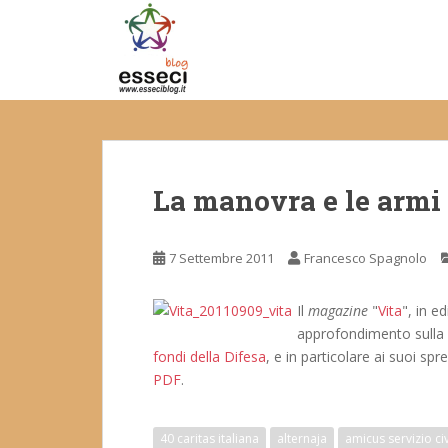
S
k
i
p
t
o
m
a
La manovra e le armi
i
n
c
7 Settembre 2011
Francesco Spagnolo
o
n
t
Il
magazine
"
Vita
", in e
e
approfondimento sulla 
n
fondi della Difesa
, e in particolare ai suoi spr
t
PDF
.
40 caritas italiana
alternaja
amicus servizio civ