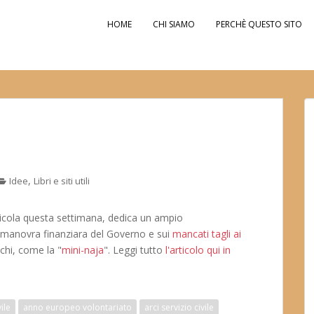
HOME
CHI SIAMO
PERCHÈ QUESTO SITO
,
Idee
Libri e siti utili
dicola questa settimana, dedica un ampio
manovra finanziara del Governo e sui
mancati tagli ai
echi, come la "
mini-naja
". Leggi tutto
l'articolo qui in
ile
anno europeo volontariato
arci servizio civile