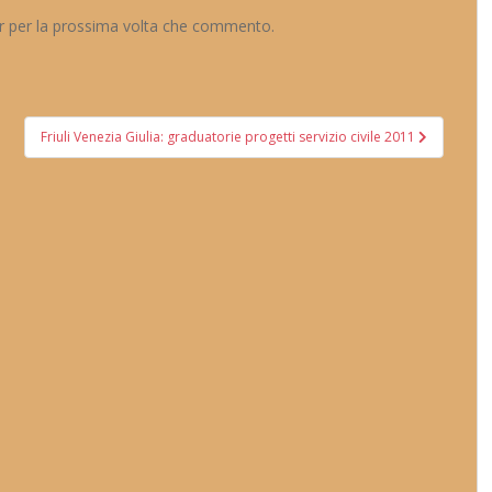
er per la prossima volta che commento.
Friuli Venezia Giulia: graduatorie progetti servizio civile 2011