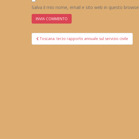
Salva il mio nome, email e sito web in questo brows
Navigazione
Toscana: terzo rapporto annuale sul servizio civile
articoli