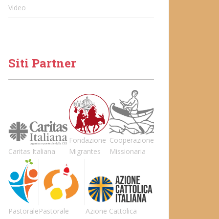
Video
Siti Partner
Fondazione
Cooperazione
Caritas Italiana
Migrantes
Missionaria
Pastorale
Pastorale
Azione Cattolica