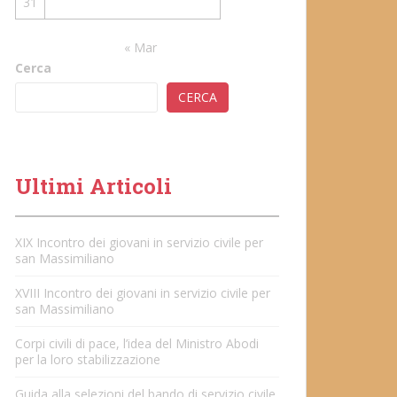
31
« Mar
Cerca
CERCA
Ultimi Articoli
XIX Incontro dei giovani in servizio civile per
san Massimiliano
XVIII Incontro dei giovani in servizio civile per
san Massimiliano
Corpi civili di pace, l’idea del Ministro Abodi
per la loro stabilizzazione
Guida alla selezioni del bando di servizio civile