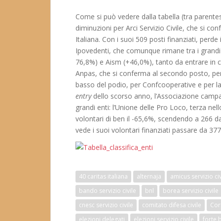
Come si può vedere dalla tabella (tra parentesi
diminuzioni per Arci Servizio Civile, che si c
Italiana. Con i suoi 509 posti finanziati, perde
Ipovedenti, che comunque rimane tra i grandi
76,8%) e Aism (+46,0%), tanto da entrare in cl
Anpas, che si conferma al secondo posto, per l
basso del podio, per Confcooperative e per la
entry
dello scorso anno, l’Associazione campana
grandi enti: l’Unione delle Pro Loco, terza ne
volontari di ben il -65,6%, scendendo a 266 d
vede i suoi volontari finanziati passare da 3
40 caritas italiana
alternaja
amicus servizio civ
bando servizio civile
bnl
borea servizio civile
cnesc servizio civile
comitato difesa civile
Cor
elezioni delegati
elezioni servizio civile
forte 