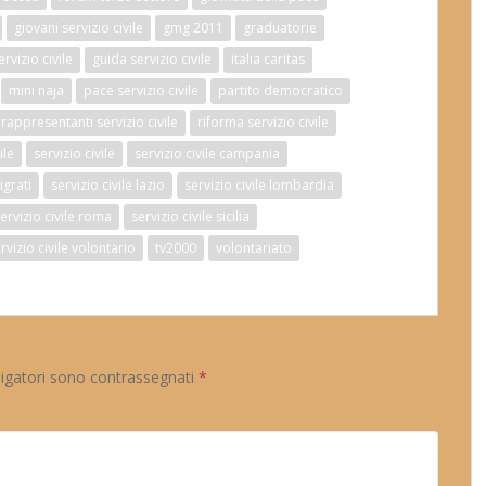
giovani servizio civile
gmg 2011
graduatorie
vizio civile
guida servizio civile
italia caritas
mini naja
pace servizio civile
partito democratico
rappresentanti servizio civile
riforma servizio civile
ile
servizio civile
servizio civile campania
igrati
servizio civile lazio
servizio civile lombardia
ervizio civile roma
servizio civile sicilia
rvizio civile volontario
tv2000
volontariato
ligatori sono contrassegnati
*