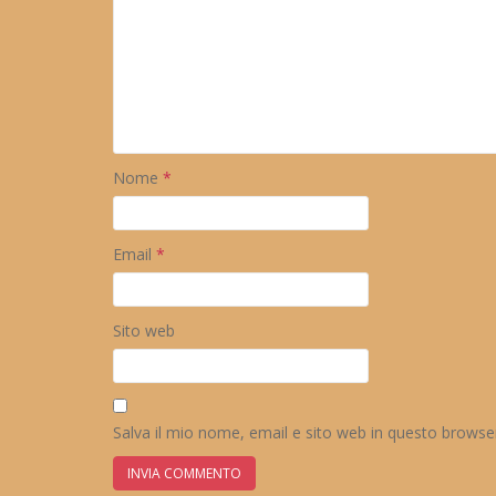
Nome
*
Email
*
Sito web
Salva il mio nome, email e sito web in questo brows