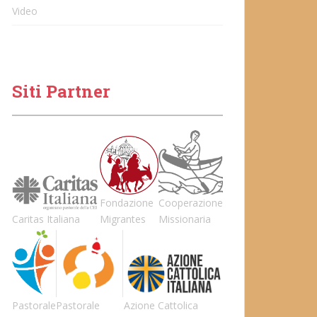
Video
Siti Partner
Fondazione
Cooperazione
Caritas Italiana
Migrantes
Missionaria
Pastorale
Pastorale
Azione Cattolica