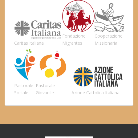
Fondazione
Cooperazione
Caritas Italiana
Migrantes
Missionaria
Pastorale
Pastorale
Sociale
Giovanile
Azione Cattolica Italiana