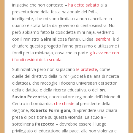
iniziativa che non contesto –
ha detto sabato
alla
presentazione della festa nazionale del Pdl -,
intelligente, che mi sono limitato a non cancellare in
quanto è stata fatta dal governo di centrosinistra. Noi
però abbiamo fatto la cosiddetta mini-naja, vedremo
con il ministro
Gelmini
cosa farne». L'idea,
sembra
, è di
chiudere questo progetto l’anno prossimo e utilizzarne i
fondi per la mini-naja, cosa che in parte
già avviene con
i fondi residui della scuola
.
Sull'iniziativa però non si placano
le proteste
, come
quelle del direttivo della "Sird" (Società italiana di ricerca
didattica), che raccoglie i docenti universitari dei settori
della didattica e della ricerca educativa, o dell'
on.
Savino Pezzotta
, coordinatore regionale dell'Unione di
Centro in Lombardia,
che chiede
al presidente della
Regione,
Roberto Formigoni
, di «prendere una chiara
presa di posizione su questa vicenda. La scuola –
sottolinena
Pezzotta
– dovrebbe essere il luogo
privilegiato di educazione alla pace, alla non violenza e