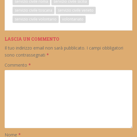
servizio civile roma
servizio civile sicilia
servizio civile toscana
servizio civile veneto
servizio civile volontario
volontariato
LASCIA UN COMMENTO
Il tuo indirizzo email non sarà pubblicato.
I campi obbligatori
sono contrassegnati
*
Commento
*
Nome
*