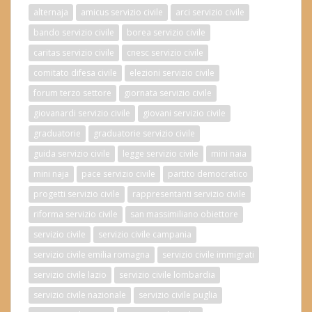
alternaja
amicus servizio civile
arci servizio civile
bando servizio civile
borea servizio civile
caritas servizio civile
cnesc servizio civile
comitato difesa civile
elezioni servizio civile
forum terzo settore
giornata servizio civile
giovanardi servizio civile
giovani servizio civile
graduatorie
graduatorie servizio civile
guida servizio civile
legge servizio civile
mini naia
mini naja
pace servizio civile
partito democratico
progetti servizio civile
rappresentanti servizio civile
riforma servizio civile
san massimiliano obiettore
servizio civile
servizio civile campania
servizio civile emilia romagna
servizio civile immigrati
servizio civile lazio
servizio civile lombardia
servizio civile nazionale
servizio civile puglia