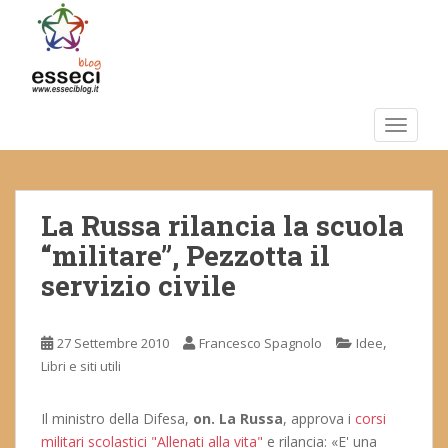
S
k
i
p
t
o
TOGGLE
m
a
i
La Russa rilancia la scuola
n
c
“militare”, Pezzotta il
o
servizio civile
n
t
e
,
27 Settembre 2010
Francesco Spagnolo
Idee
n
Libri e siti utili
t
Il ministro della Difesa,
on. La Russa
, approva i
corsi
militari scolastici "Allenati alla vita"
e rilancia: «E' una