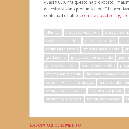
quasi 9.000, ma questo ha provocato i malumor
di destra si sono pronunciati per “disincentiva
continua il dibattito,
come è possibile leggere 
alternaja
amicus servizio civile
arci servizio ci
caritas servizio civile
cnesc servizio civile
comi
forum terzo settore
giornata servizio civile
gi
graduatorie
graduatorie servizio civile
guida s
pace servizio civile
partito democratico
proget
riforma servizio civile
san massimiliano obietto
servizio civile emilia romagna
servizio civile imm
servizio civile nazionale
servizio civile puglia
s
servizio civile toscana
servizio civile veneto
se
LASCIA UN COMMENTO