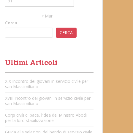
31
« Mar
Cerca
CERCA
Ultimi Articoli
XIX Incontro dei giovani in servizio civile per
san Massimiliano
XVIII Incontro dei giovani in servizio civile per
san Massimiliano
Corpi civili di pace, l’idea del Ministro Abodi
per la loro stabilizzazione
Guida alla selezioni del bando di servizio civile