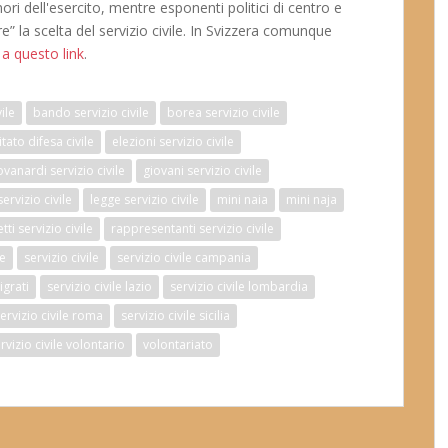
i dell'esercito, mentre esponenti politici di centro e
re” la scelta del servizio civile. In Svizzera comunque
a questo link
.
vile
bando servizio civile
borea servizio civile
tato difesa civile
elezioni servizio civile
ovanardi servizio civile
giovani servizio civile
ervizio civile
legge servizio civile
mini naia
mini naja
ti servizio civile
rappresentanti servizio civile
re
servizio civile
servizio civile campania
igrati
servizio civile lazio
servizio civile lombardia
ervizio civile roma
servizio civile sicilia
rvizio civile volontario
volontariato