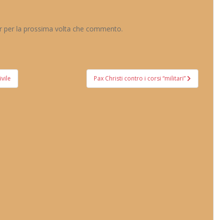
er per la prossima volta che commento.
ivile
Pax Christi contro i corsi “militari”