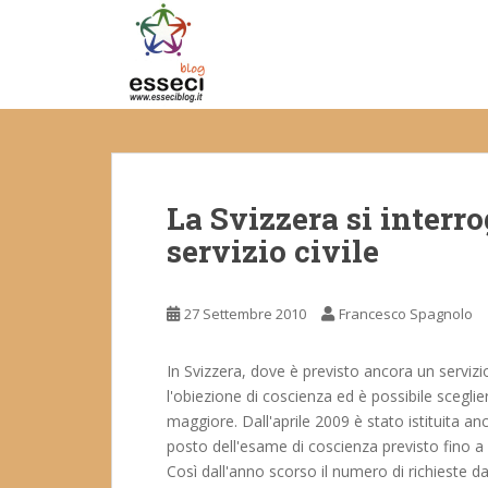
S
k
i
p
t
o
m
a
La Svizzera si interro
i
n
servizio civile
c
o
n
27 Settembre 2010
Francesco Spagnolo
t
e
In Svizzera, dove è previsto ancora un servizi
n
l'obiezione di coscienza ed è possibile scegliere
t
maggiore. Dall'aprile 2009 è stato istituita anch
posto dell'esame di coscienza previsto fino
Così dall'anno scorso il numero di richieste 