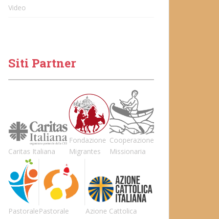
Video
Siti Partner
Fondazione
Cooperazione
Caritas Italiana
Migrantes
Missionaria
Pastorale
Pastorale
Azione Cattolica