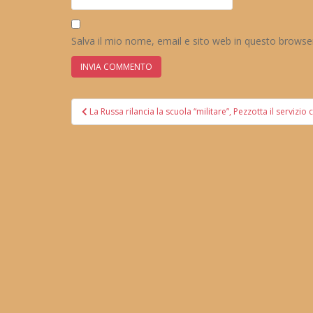
Salva il mio nome, email e sito web in questo brows
Navigazione
La Russa rilancia la scuola “militare”, Pezzotta il servizio c
articoli