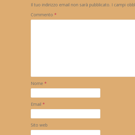
Il tuo indirizzo email non sarà pubblicato.
I campi obb
Commento
*
Nome
*
Email
*
Sito web