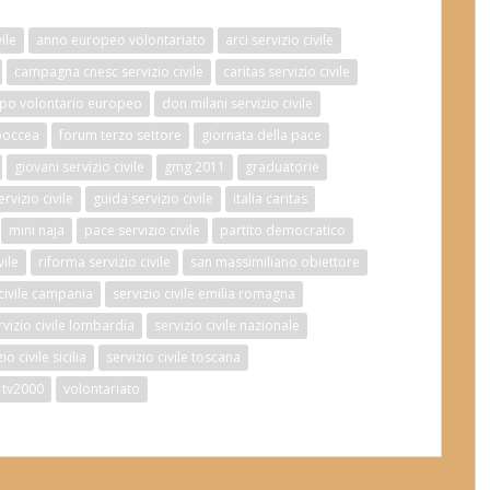
ile
anno europeo volontariato
arci servizio civile
campagna cnesc servizio civile
caritas servizio civile
po volontario europeo
don milani servizio civile
boccea
forum terzo settore
giornata della pace
giovani servizio civile
gmg 2011
graduatorie
vizio civile
guida servizio civile
italia caritas
mini naja
pace servizio civile
partito democratico
vile
riforma servizio civile
san massimiliano obiettore
 civile campania
servizio civile emilia romagna
rvizio civile lombardia
servizio civile nazionale
io civile sicilia
servizio civile toscana
tv2000
volontariato