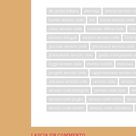
40 caritas italiana
alternaja
amicus servizio civ
bando servizio civile
bnl
borea servizio civile
cnesc servizio civile
comitato difesa civile
Cor
elezioni delegati
elezioni servizio civile
forte 
giornata servizio civile
giovanardi servizio civile
graduatorie servizio civile
guida orientamento ser
legge servizio civile
mentre tv2000
mini naia
progetti servizio civile
rappresentanti servizio ci
selezioni servizio civile
servizio civile
servizio
servizio civile immigrati
servizio civile lazio
se
servizio civile puglia
servizio civile roma
serviz
servizio civile veneto
servizio civile volontario
LASCIA UN COMMENTO