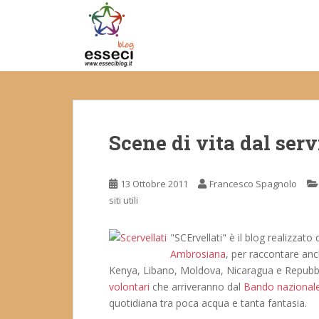
S
k
i
p
t
o
m
a
Scene di vita dal servi
i
n
c
13 Ottobre 2011
Francesco Spagnolo
o
siti utili
n
t
e
"SCErvellati" è il blog realizzato
n
Ambrosiana
, per raccontare anc
t
Kenya, Libano, Moldova, Nicaragua e Repubbl
volontari
che arriveranno dal
Bando nazionale
quotidiana tra poca acqua e tanta fantasia.