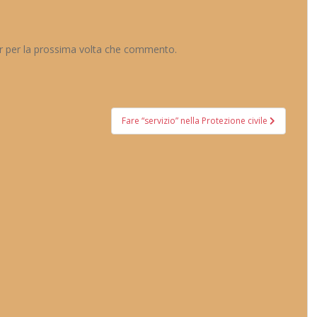
er per la prossima volta che commento.
Fare “servizio” nella Protezione civile