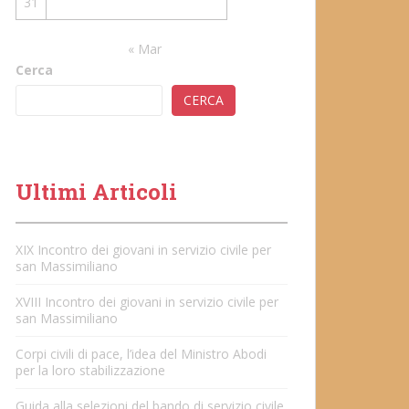
31
« Mar
Cerca
CERCA
Ultimi Articoli
XIX Incontro dei giovani in servizio civile per
san Massimiliano
XVIII Incontro dei giovani in servizio civile per
san Massimiliano
Corpi civili di pace, l’idea del Ministro Abodi
per la loro stabilizzazione
Guida alla selezioni del bando di servizio civile