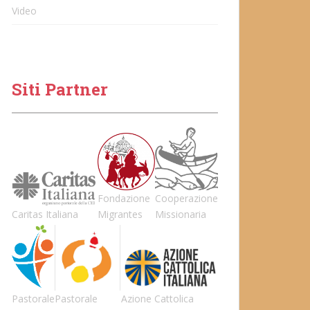
Video
Siti Partner
Fondazione
Cooperazione
Caritas Italiana
Migrantes
Missionaria
Pastorale
Pastorale
Azione Cattolica