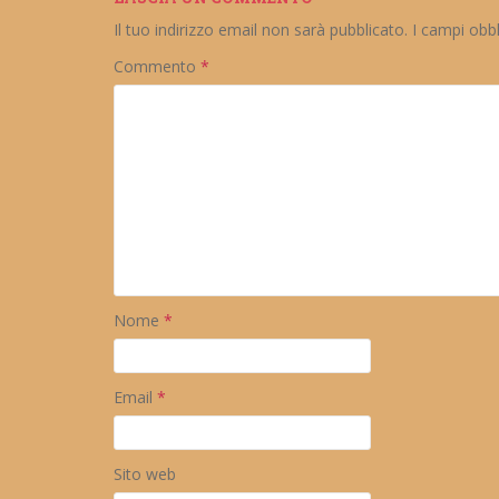
Il tuo indirizzo email non sarà pubblicato.
I campi obb
Commento
*
Nome
*
Email
*
Sito web