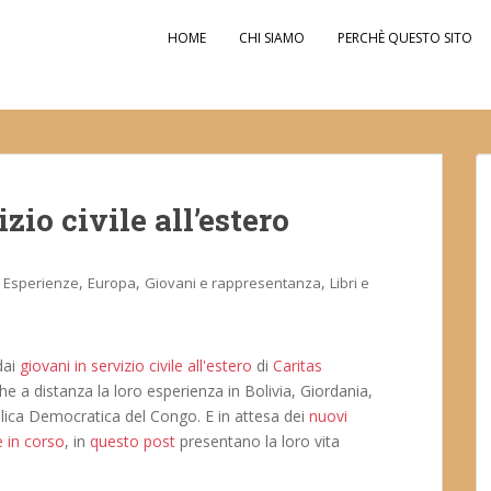
HOME
CHI SIAMO
PERCHÈ QUESTO SITO
zio civile all’estero
,
,
,
Esperienze
Europa
Giovani e rappresentanza
Libri e
 dai
giovani in servizio civile all'estero
di
Caritas
he a distanza la loro esperienza in Bolivia, Giordania,
ica Democratica del Congo. E in attesa dei
nuovi
 in corso
, in
questo post
presentano la loro vita