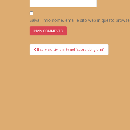
Salva il mio nome, email e sito web in questo brows
Navigazione
Il servizio civile in tv nel “cuore dei giorni”
articoli