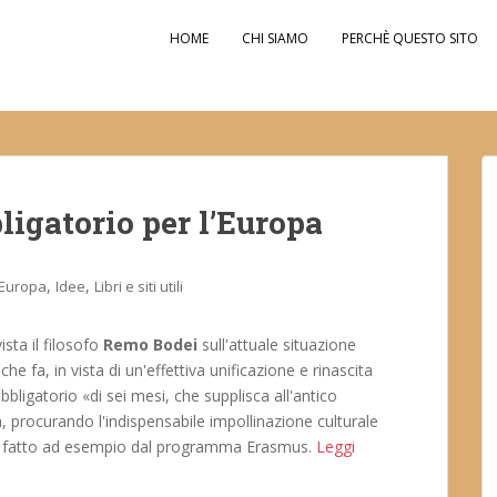
HOME
CHI SIAMO
PERCHÈ QUESTO SITO
ligatorio per l’Europa
,
,
Europa
Idee
Libri e siti utili
sta il filosofo
Remo Bodei
sull'attuale situazione
e fa, in vista di un'effettiva unificazione e rinascita
obbligatorio «di sei mesi, che supplisca all'antico
, procurando l'indispensabile impollinazione culturale
 già fatto ad esempio dal programma Erasmus.
Leggi