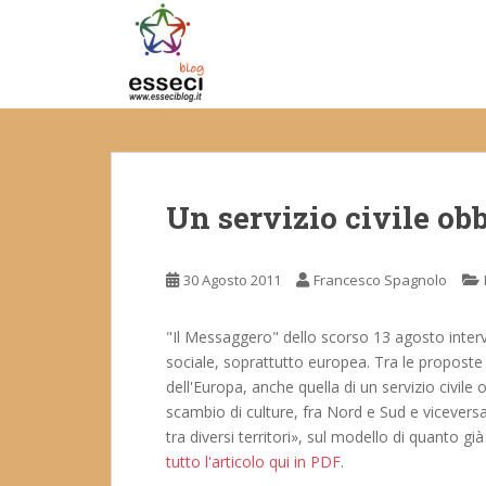
S
k
i
p
t
o
m
a
Un servizio civile obb
i
n
c
30 Agosto 2011
Francesco Spagnolo
o
n
t
"Il Messaggero" dello scorso 13 agosto intervi
e
sociale, soprattutto europea. Tra le proposte ch
n
dell'Europa, anche quella di un servizio civile 
t
scambio di culture, fra Nord e Sud e viceversa
tra diversi territori», sul modello di quanto
tutto l'articolo qui in PDF
.