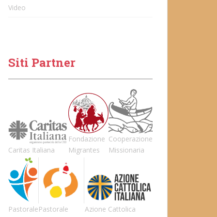
Video
Siti Partner
Fondazione
Cooperazione
Caritas Italiana
Migrantes
Missionaria
Pastorale
Pastorale
Azione Cattolica