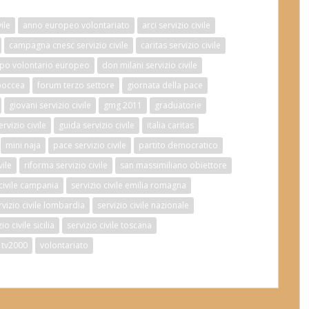
ile
anno europeo volontariato
arci servizio civile
campagna cnesc servizio civile
caritas servizio civile
po volontario europeo
don milani servizio civile
boccea
forum terzo settore
giornata della pace
giovani servizio civile
gmg 2011
graduatorie
vizio civile
guida servizio civile
italia caritas
mini naja
pace servizio civile
partito democratico
vile
riforma servizio civile
san massimiliano obiettore
 civile campania
servizio civile emilia romagna
rvizio civile lombardia
servizio civile nazionale
io civile sicilia
servizio civile toscana
tv2000
volontariato