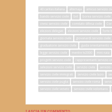
40 caritas italiana
alternaja
amicus servizio civ
bando servizio civile
bnl
borea servizio civile
cnesc servizio civile
comitato difesa civile
Cor
elezioni delegati
elezioni servizio civile
forte 
giornata servizio civile
giovanardi servizio civile
graduatorie servizio civile
guida orientamento ser
legge servizio civile
mentre tv2000
mini naia
progetti servizio civile
rappresentanti servizio ci
selezioni servizio civile
servizio civile
servizio
servizio civile immigrati
servizio civile lazio
se
servizio civile puglia
servizio civile roma
serviz
servizio civile veneto
servizio civile volontario
LASCIA UN COMMENTO