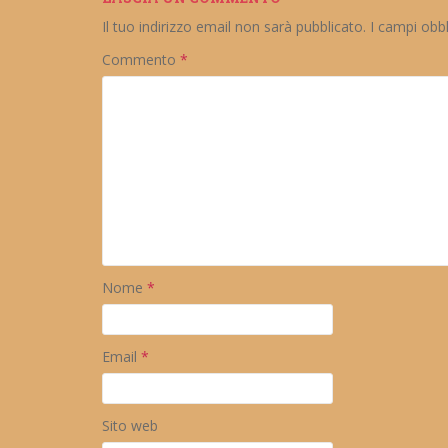
Il tuo indirizzo email non sarà pubblicato.
I campi obb
Commento
*
Nome
*
Email
*
Sito web