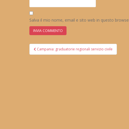
Salva il mio nome, email e sito web in questo brows
Navigazione
Campania: graduatorie regionali servizio civile
articoli