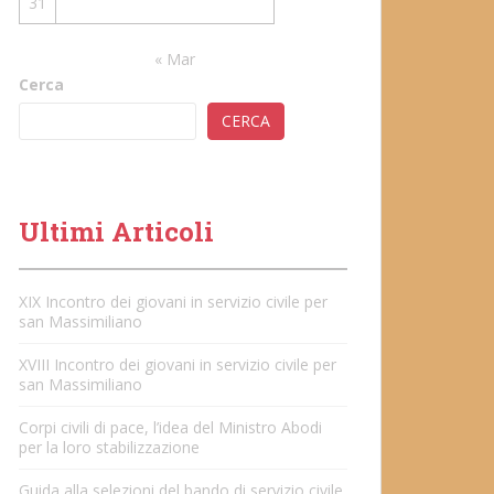
31
« Mar
Cerca
CERCA
Ultimi Articoli
XIX Incontro dei giovani in servizio civile per
san Massimiliano
XVIII Incontro dei giovani in servizio civile per
san Massimiliano
Corpi civili di pace, l’idea del Ministro Abodi
per la loro stabilizzazione
Guida alla selezioni del bando di servizio civile